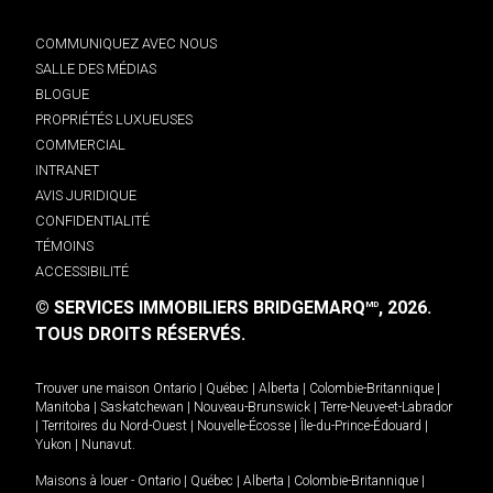
COMMUNIQUEZ AVEC NOUS
SALLE DES MÉDIAS
BLOGUE
PROPRIÉTÉS LUXUEUSES
COMMERCIAL
INTRANET
AVIS JURIDIQUE
CONFIDENTIALITÉ
TÉMOINS
ACCESSIBILITÉ
© SERVICES IMMOBILIERS BRIDGEMARQ
, 2026.
MD
TOUS DROITS RÉSERVÉS.
Trouver une maison
Ontario
|
Québec
|
Alberta
|
Colombie-Britannique
|
Manitoba
|
Saskatchewan
|
Nouveau-Brunswick
|
Terre-Neuve-et-Labrador
|
Territoires du Nord-Ouest
|
Nouvelle-Écosse
|
Île-du-Prince-Édouard
|
Yukon
|
Nunavut
.
Maisons à louer -
Ontario
|
Québec
|
Alberta
|
Colombie-Britannique
|