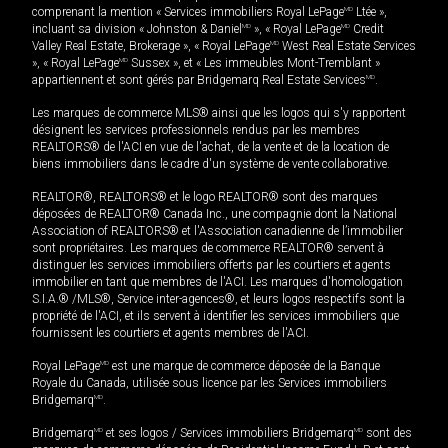
comprenant la mention « Services immobiliers Royal LePage
MD
Ltée »,
incluant sa division « Johnston & Daniel
MD
», « Royal LePage
MD
Credit
Valley Real Estate, Brokerage », « Royal LePage
MD
West Real Estate Services
», « Royal LePage
MD
Sussex », et « Les immeubles Mont-Tremblant »
appartiennent et sont gérés par Bridgemarq Real Estate Services
MD
.
Les marques de commerce MLS® ainsi que les logos qui s'y rapportent
désignent les services professionnels rendus par les membres
REALTORS® de l'ACI en vue de l'achat, de la vente et de la location de
biens immobiliers dans le cadre d'un système de vente collaborative.
REALTOR®, REALTORS® et le logo REALTOR® sont des marques
déposées de REALTOR® Canada Inc., une compagnie dont la National
Association of REALTORS® et l'Association canadienne de l’immobilier
sont propriétaires. Les marques de commerce REALTOR® servent à
distinguer les services immobiliers offerts par les courtiers et agents
immobilier en tant que membres de l'ACI. Les marques d'homologation
S.I.A.® /MLS®, Service inter-agences®, et leurs logos respectifs sont la
propriété de l'ACI, et ils servent à identifier les services immobiliers que
fournissent les courtiers et agents membres de l'ACI.
Royal LePage
MD
est une marque de commerce déposée de la Banque
Royale du Canada, utilisée sous licence par les Services immobiliers
Bridgemarq
MD
.
Bridgemarq
MD
et ses logos / Services immobiliers Bridgemarq
MD
sont des