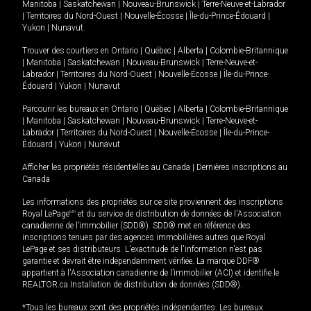
Manitoba
|
Saskatchewan
|
Nouveau-Brunswick
|
Terre-Neuve-et-Labrador
|
Territoires du Nord-Ouest
|
Nouvelle-Écosse
|
Île-du-Prince-Édouard
|
Yukon
|
Nunavut
.
Trouver des courtiers en
Ontario
|
Québec
|
Alberta
|
Colombie-Britannique
|
Manitoba
|
Saskatchewan
|
Nouveau-Brunswick
|
Terre-Neuve-et-
Labrador
|
Territoires du Nord-Ouest
|
Nouvelle-Écosse
|
Île-du-Prince-
Édouard
|
Yukon
|
Nunavut
Parcourir les bureaux en
Ontario
|
Québec
|
Alberta
|
Colombie-Britannique
|
Manitoba
|
Saskatchewan
|
Nouveau-Brunswick
|
Terre-Neuve-et-
Labrador
|
Territoires du Nord-Ouest
|
Nouvelle-Écosse
|
Île-du-Prince-
Édouard
|
Yukon
|
Nunavut
Afficher les propriétés résidentielles au Canada
|
Dernières inscriptions au
Canada
Les informations des propriétés sur ce site proviennent des inscriptions
Royal LePage
MD
et du service de distribution de données de l'Association
canadienne de l’immobilier (SDD®). SDD® met en référence des
inscriptions tenues par des agences immobilières autres que Royal
LePage et ses distributeurs. L'exactitude de l'information n'est pas
garantie et devrait être indépendamment vérifiée. La marque DDF®
appartient à l'Association canadienne de l’immobilier (ACI) et identifie le
REALTOR.ca Installation de distribution de données (SDD®).
*Tous les bureaux sont des propriétés indépendantes. Les bureaux