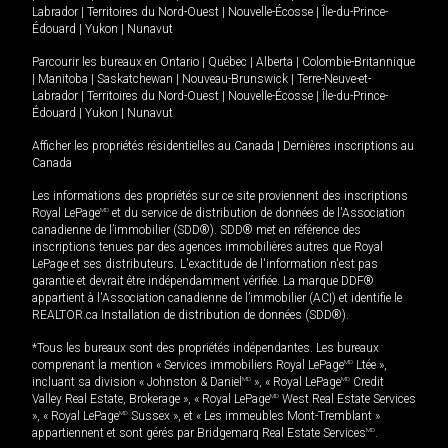
Labrador
|
Territoires du Nord-Ouest
|
Nouvelle-Écosse
|
Île-du-Prince-
Édouard
|
Yukon
|
Nunavut
Parcourir les bureaux en
Ontario
|
Québec
|
Alberta
|
Colombie-Britannique
|
Manitoba
|
Saskatchewan
|
Nouveau-Brunswick
|
Terre-Neuve-et-
Labrador
|
Territoires du Nord-Ouest
|
Nouvelle-Écosse
|
Île-du-Prince-
Édouard
|
Yukon
|
Nunavut
Afficher les propriétés résidentielles au Canada
|
Dernières inscriptions au
Canada
Les informations des propriétés sur ce site proviennent des inscriptions
Royal LePage
MD
et du service de distribution de données de l'Association
canadienne de l’immobilier (SDD®). SDD® met en référence des
inscriptions tenues par des agences immobilières autres que Royal
LePage et ses distributeurs. L'exactitude de l'information n'est pas
garantie et devrait être indépendamment vérifiée. La marque DDF®
appartient à l'Association canadienne de l’immobilier (ACI) et identifie le
REALTOR.ca Installation de distribution de données (SDD®).
*Tous les bureaux sont des propriétés indépendantes. Les bureaux
comprenant la mention « Services immobiliers Royal LePage
MD
Ltée »,
incluant sa division « Johnston & Daniel
MD
», « Royal LePage
MD
Credit
Valley Real Estate, Brokerage », « Royal LePage
MD
West Real Estate Services
», « Royal LePage
MD
Sussex », et « Les immeubles Mont-Tremblant »
appartiennent et sont gérés par Bridgemarq Real Estate Services
MD
.