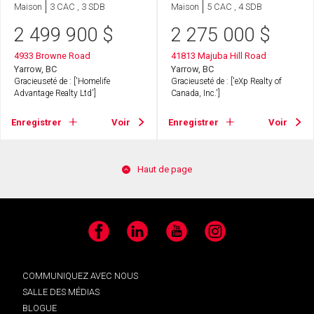
Maison
3 CAC , 3 SDB
Maison
5 CAC , 4 SDB
2 499 900
$
2 275 000
$
4933 Browne Road
41813 Majuba Hill Road
Yarrow, BC
Yarrow, BC
Gracieuseté de : ['Homelife
Gracieuseté de : ['eXp Realty of
Advantage Realty Ltd']
Canada, Inc.']
Enregistrer
Voir
Enregistrer
Voir
Haut de page
Facebook
LinkedIn
YouTube
Instagram
COMMUNIQUEZ AVEC NOUS
SALLE DES MÉDIAS
BLOGUE