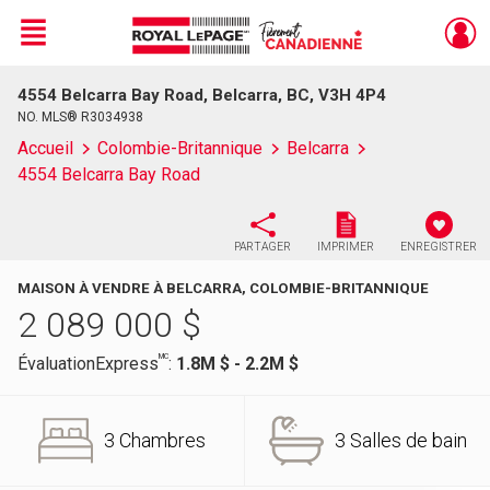
Menu
4554 Belcarra Bay Road, Belcarra, BC, V3H 4P4
Live
En Direct
NO. MLS® R3034938
Accueil
Colombie-Britannique
Belcarra
4554 Belcarra Bay Road
PARTAGER
IMPRIMER
ENREGISTRER
MAISON À VENDRE À BELCARRA, COLOMBIE-BRITANNIQUE
2 089 000
$
MC
ÉvaluationExpress
:
1.8M $ - 2.2M $
3 Chambres
3 Salles de bain