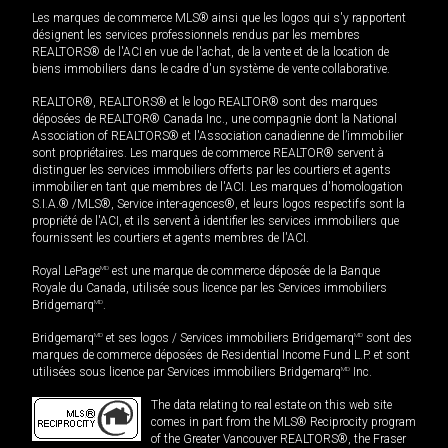
Les marques de commerce MLS® ainsi que les logos qui s'y rapportent
désignent les services professionnels rendus par les membres
REALTORS® de l'ACI en vue de l'achat, de la vente et de la location de
biens immobiliers dans le cadre d'un système de vente collaborative.
REALTOR®, REALTORS® et le logo REALTOR® sont des marques
déposées de REALTOR® Canada Inc., une compagnie dont la National
Association of REALTORS® et l'Association canadienne de l’immobilier
sont propriétaires. Les marques de commerce REALTOR® servent à
distinguer les services immobiliers offerts par les courtiers et agents
immobilier en tant que membres de l'ACI. Les marques d'homologation
S.I.A.® /MLS®, Service inter-agences®, et leurs logos respectifs sont la
propriété de l'ACI, et ils servent à identifier les services immobiliers que
fournissent les courtiers et agents membres de l'ACI.
Royal LePage
MD
est une marque de commerce déposée de la Banque
Royale du Canada, utilisée sous licence par les Services immobiliers
Bridgemarq
MD
.
Bridgemarq
MD
et ses logos / Services immobiliers Bridgemarq
MD
sont des
marques de commerce déposées de Residential Income Fund L.P. et sont
utilisées sous licence par Services immobiliers Bridgemarq
MD
Inc.
The data relating to real estate on this web site
comes in part from the MLS® Reciprocity program
of the Greater Vancouver REALTORS®, the Fraser