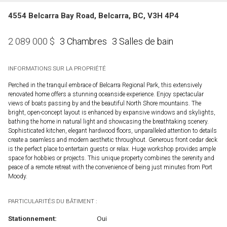
4554 Belcarra Bay Road, Belcarra, BC, V3H 4P4
3 Chambres
3 Salles de bain
2 089 000
$
INFORMATIONS SUR LA PROPRIÉTÉ
Perched in the tranquil embrace of Belcarra Regional Park, this extensively
renovated home offers a stunning oceanside experience. Enjoy spectacular
views of boats passing by and the beautiful North Shore mountains. The
bright, open-concept layout is enhanced by expansive windows and skylights,
bathing the home in natural light and showcasing the breathtaking scenery.
Sophisticated kitchen, elegant hardwood floors, unparalleled attention to details
create a seamless and modern aesthetic throughout. Generous front cedar deck
is the perfect place to entertain guests or relax. Huge workshop provides ample
space for hobbies or projects. This unique property combines the serenity and
peace of a remote retreat with the convenience of being just minutes from Port
Moody.
PARTICULARITÉS DU BÂTIMENT :
Stationnement:
Oui