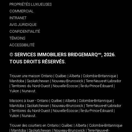
PROPRIÉTÉS LUXUEUSES
COMMERCIAL
INTRANET
AVIS JURIDIQUE
CONFIDENTIALITÉ
TÉMOINS
ACCESSIBILITÉ
© SERVICES IMMOBILIERS BRIDGEMARQ
, 2026.
MD
TOUS DROITS RÉSERVÉS.
Trouver une maison
Ontario
|
Québec
|
Alberta
|
Colombie-Britannique
|
Manitoba
|
Saskatchewan
|
Nouveau-Brunswick
|
Terre-Neuve-et-Labrador
|
Territoires du Nord-Ouest
|
Nouvelle-Écosse
|
Île-du-Prince-Édouard
|
Yukon
|
Nunavut
.
Maisons à louer -
Ontario
|
Québec
|
Alberta
|
Colombie-Britannique
|
Manitoba
|
Saskatchewan
|
Nouveau-Brunswick
|
Terre-Neuve-et-Labrador
|
Territoires du Nord-Ouest
|
Nouvelle-Écosse
|
Île-du-Prince-Édouard
|
Yukon
|
Nunavut
.
Trouver des courtiers en
Ontario
|
Québec
|
Alberta
|
Colombie-Britannique
|
Manitoba
|
Saskatchewan
|
Nouveau-Brunswick
|
Terre-Neuve-et-