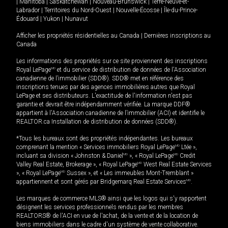
|
Manitoba
|
Saskatchewan
|
Nouveau-Brunswick
|
Terre-Neuve-et-
Labrador
|
Territoires du Nord-Ouest
|
Nouvelle-Écosse
|
Île-du-Prince-
Édouard
|
Yukon
|
Nunavut
Afficher les propriétés résidentielles au Canada
|
Dernières inscriptions au
Canada
Les informations des propriétés sur ce site proviennent des inscriptions
Royal LePage
MD
et du service de distribution de données de l'Association
canadienne de l’immobilier (SDD®). SDD® met en référence des
inscriptions tenues par des agences immobilières autres que Royal
LePage et ses distributeurs. L'exactitude de l'information n'est pas
garantie et devrait être indépendamment vérifiée. La marque DDF®
appartient à l'Association canadienne de l’immobilier (ACI) et identifie le
REALTOR.ca Installation de distribution de données (SDD®).
*Tous les bureaux sont des propriétés indépendantes. Les bureaux
comprenant la mention « Services immobiliers Royal LePage
MD
Ltée »,
incluant sa division « Johnston & Daniel
MD
», « Royal LePage
MD
Credit
Valley Real Estate, Brokerage », « Royal LePage
MD
West Real Estate Services
», « Royal LePage
MD
Sussex », et « Les immeubles Mont-Tremblant »
appartiennent et sont gérés par Bridgemarq Real Estate Services
MD
.
Les marques de commerce MLS® ainsi que les logos qui s'y rapportent
désignent les services professionnels rendus par les membres
REALTORS® de l'ACI en vue de l'achat, de la vente et de la location de
biens immobiliers dans le cadre d'un système de vente collaborative.