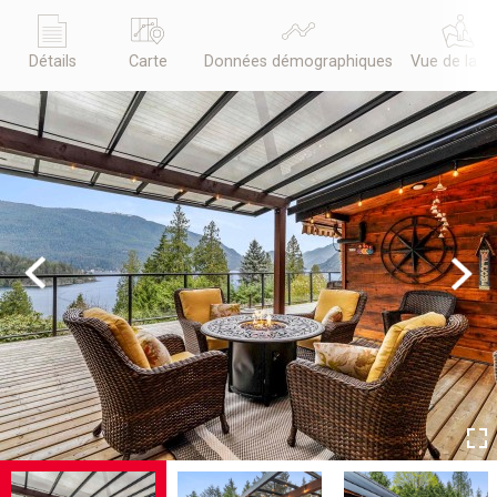
Détails
Carte
Données démographiques
Vue de la r
Previous
Next