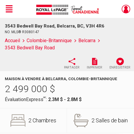
Menu
3543 Bedwell Bay Road, Belcarra, BC, V3H 4R6
Live
En Direct
NO. MLS® R3080147
Accueil
Colombie-Britannique
Belcarra
3543 Bedwell Bay Road
PARTAGER
IMPRIMER
ENREGISTRER
MAISON À VENDRE À BELCARRA, COLOMBIE-BRITANNIQUE
2 499 000
$
MC
ÉvaluationExpress
:
2.3M $ - 2.8M $
2 Chambres
2 Salles de bain