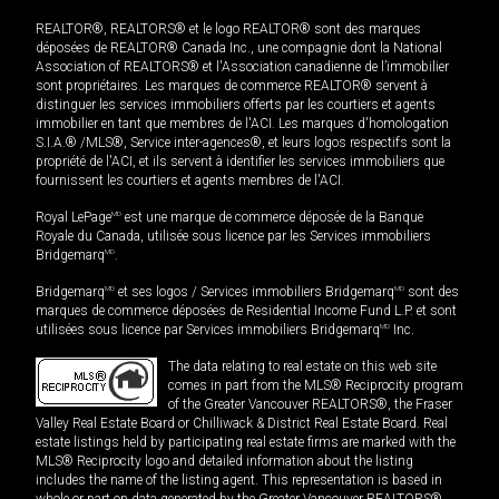
REALTOR®, REALTORS® et le logo REALTOR® sont des marques
déposées de REALTOR® Canada Inc., une compagnie dont la National
Association of REALTORS® et l'Association canadienne de l’immobilier
sont propriétaires. Les marques de commerce REALTOR® servent à
distinguer les services immobiliers offerts par les courtiers et agents
immobilier en tant que membres de l'ACI. Les marques d'homologation
S.I.A.® /MLS®, Service inter-agences®, et leurs logos respectifs sont la
propriété de l'ACI, et ils servent à identifier les services immobiliers que
fournissent les courtiers et agents membres de l'ACI.
Royal LePage
MD
est une marque de commerce déposée de la Banque
Royale du Canada, utilisée sous licence par les Services immobiliers
Bridgemarq
MD
.
Bridgemarq
MD
et ses logos / Services immobiliers Bridgemarq
MD
sont des
marques de commerce déposées de Residential Income Fund L.P. et sont
utilisées sous licence par Services immobiliers Bridgemarq
MD
Inc.
The data relating to real estate on this web site
comes in part from the MLS® Reciprocity program
of the Greater Vancouver REALTORS®, the Fraser
Valley Real Estate Board or Chilliwack & District Real Estate Board. Real
estate listings held by participating real estate firms are marked with the
MLS® Reciprocity logo and detailed information about the listing
includes the name of the listing agent. This representation is based in