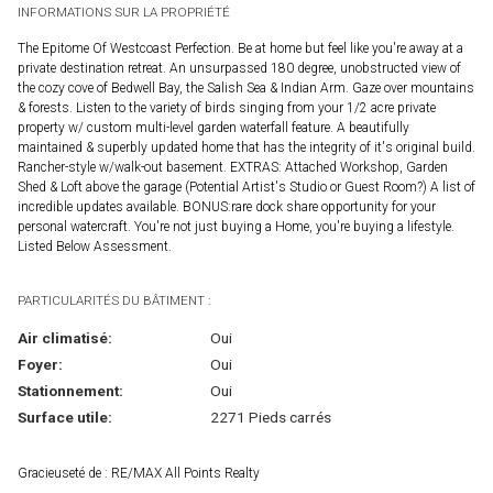
INFORMATIONS SUR LA PROPRIÉTÉ
The Epitome Of Westcoast Perfection. Be at home but feel like you're away at a
private destination retreat. An unsurpassed 180 degree, unobstructed view of
the cozy cove of Bedwell Bay, the Salish Sea & Indian Arm. Gaze over mountains
& forests. Listen to the variety of birds singing from your 1/2 acre private
property w/ custom multi-level garden waterfall feature. A beautifully
maintained & superbly updated home that has the integrity of it's original build.
Rancher-style w/walk-out basement. EXTRAS: Attached Workshop, Garden
Shed & Loft above the garage (Potential Artist's Studio or Guest Room?) A list of
incredible updates available. BONUS:rare dock share opportunity for your
personal watercraft. You're not just buying a Home, you're buying a lifestyle.
Listed Below Assessment.
PARTICULARITÉS DU BÂTIMENT :
Air climatisé:
Oui
Foyer:
Oui
Stationnement:
Oui
Surface utile:
2271 Pieds carrés
Gracieuseté de : RE/MAX All Points Realty