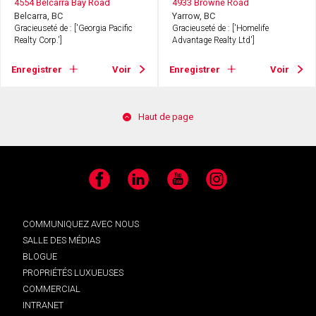
4554 Belcarra Bay Road
4933 Browne Road
Belcarra, BC
Yarrow, BC
Gracieuseté de : ['Georgia Pacific
Gracieuseté de : ['Homelife
Realty Corp.']
Advantage Realty Ltd']
Enregistrer
Voir
Enregistrer
Voir
Haut de page
Facebook
LinkedIn
YouTube
Instagram
COMMUNIQUEZ AVEC NOUS
SALLE DES MÉDIAS
BLOGUE
PROPRIÉTÉS LUXUEUSES
COMMERCIAL
INTRANET