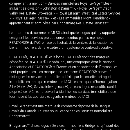
comprenant la mention « Services immobiliers Royal LePage
MD
Ltée »,
incluant sa division « Johnston & Daniel
MD
», « Royal LePage
MD
Credit
Valley Real Estate, Brokerage », « Royal LePage
MD
West Real Estate Services
», « Royal LePage
MD
Sussex », et « Les immeubles Mont-Tremblant »
appartiennent et sont gérés par Bridgemarq Real Estate Services
MD
.
Les marques de commerce MLS® ainsi que les logos qui s'y rapportent
désignent les services professionnels rendus par les membres
REALTORS® de l'ACI en vue de l'achat, de la vente et de la location de
biens immobiliers dans le cadre d'un système de vente collaborative.
REALTOR®, REALTORS® et le logo REALTOR® sont des marques
déposées de REALTOR® Canada Inc., une compagnie dont la National
Association of REALTORS® et l'Association canadienne de l’immobilier
sont propriétaires. Les marques de commerce REALTOR® servent à
distinguer les services immobiliers offerts par les courtiers et agents
immobilier en tant que membres de l'ACI. Les marques d'homologation
S.I.A.® /MLS®, Service inter-agences®, et leurs logos respectifs sont la
propriété de l'ACI, et ils servent à identifier les services immobiliers que
fournissent les courtiers et agents membres de l'ACI.
Royal LePage
MD
est une marque de commerce déposée de la Banque
Royale du Canada, utilisée sous licence par les Services immobiliers
Bridgemarq
MD
.
Bridgemarq
MD
et ses logos / Services immobiliers Bridgemarq
MD
sont des