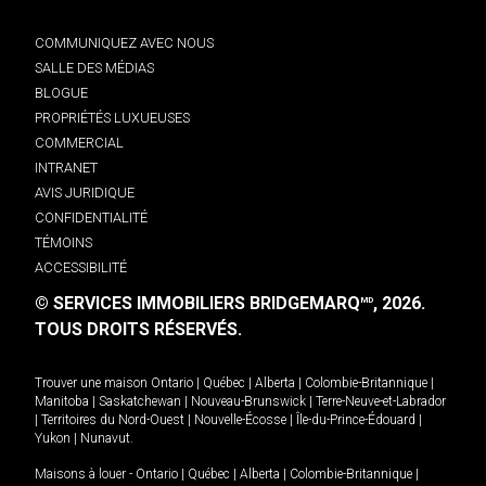
COMMUNIQUEZ AVEC NOUS
SALLE DES MÉDIAS
BLOGUE
PROPRIÉTÉS LUXUEUSES
COMMERCIAL
INTRANET
AVIS JURIDIQUE
CONFIDENTIALITÉ
TÉMOINS
ACCESSIBILITÉ
© SERVICES IMMOBILIERS BRIDGEMARQ
, 2026.
MD
TOUS DROITS RÉSERVÉS.
Trouver une maison
Ontario
|
Québec
|
Alberta
|
Colombie-Britannique
|
Manitoba
|
Saskatchewan
|
Nouveau-Brunswick
|
Terre-Neuve-et-Labrador
|
Territoires du Nord-Ouest
|
Nouvelle-Écosse
|
Île-du-Prince-Édouard
|
Yukon
|
Nunavut
.
Maisons à louer -
Ontario
|
Québec
|
Alberta
|
Colombie-Britannique
|