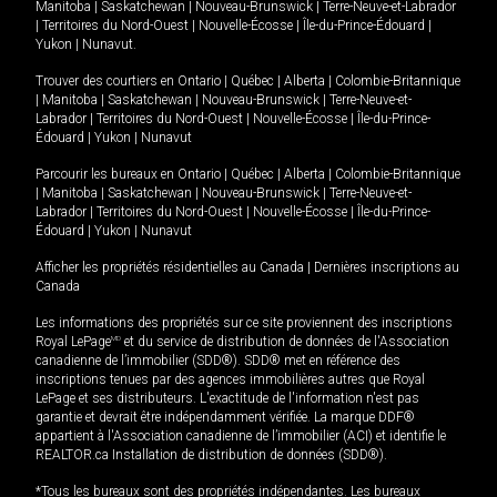
Manitoba
|
Saskatchewan
|
Nouveau-Brunswick
|
Terre-Neuve-et-Labrador
|
Territoires du Nord-Ouest
|
Nouvelle-Écosse
|
Île-du-Prince-Édouard
|
Yukon
|
Nunavut
.
Trouver des courtiers en
Ontario
|
Québec
|
Alberta
|
Colombie-Britannique
|
Manitoba
|
Saskatchewan
|
Nouveau-Brunswick
|
Terre-Neuve-et-
Labrador
|
Territoires du Nord-Ouest
|
Nouvelle-Écosse
|
Île-du-Prince-
Édouard
|
Yukon
|
Nunavut
Parcourir les bureaux en
Ontario
|
Québec
|
Alberta
|
Colombie-Britannique
|
Manitoba
|
Saskatchewan
|
Nouveau-Brunswick
|
Terre-Neuve-et-
Labrador
|
Territoires du Nord-Ouest
|
Nouvelle-Écosse
|
Île-du-Prince-
Édouard
|
Yukon
|
Nunavut
Afficher les propriétés résidentielles au Canada
|
Dernières inscriptions au
Canada
Les informations des propriétés sur ce site proviennent des inscriptions
Royal LePage
MD
et du service de distribution de données de l'Association
canadienne de l’immobilier (SDD®). SDD® met en référence des
inscriptions tenues par des agences immobilières autres que Royal
LePage et ses distributeurs. L'exactitude de l'information n'est pas
garantie et devrait être indépendamment vérifiée. La marque DDF®
appartient à l'Association canadienne de l’immobilier (ACI) et identifie le
REALTOR.ca Installation de distribution de données (SDD®).
*Tous les bureaux sont des propriétés indépendantes. Les bureaux