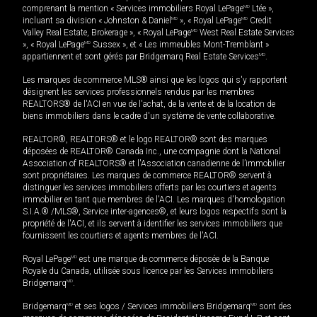
comprenant la mention « Services immobiliers Royal LePage
MD
Ltée »,
incluant sa division « Johnston & Daniel
MD
», « Royal LePage
MD
Credit
Valley Real Estate, Brokerage », « Royal LePage
MD
West Real Estate Services
», « Royal LePage
MD
Sussex », et « Les immeubles Mont-Tremblant »
appartiennent et sont gérés par Bridgemarq Real Estate Services
MD
.
Les marques de commerce MLS® ainsi que les logos qui s'y rapportent
désignent les services professionnels rendus par les membres
REALTORS® de l'ACI en vue de l'achat, de la vente et de la location de
biens immobiliers dans le cadre d'un système de vente collaborative.
REALTOR®, REALTORS® et le logo REALTOR® sont des marques
déposées de REALTOR® Canada Inc., une compagnie dont la National
Association of REALTORS® et l'Association canadienne de l’immobilier
sont propriétaires. Les marques de commerce REALTOR® servent à
distinguer les services immobiliers offerts par les courtiers et agents
immobilier en tant que membres de l'ACI. Les marques d'homologation
S.I.A.® /MLS®, Service inter-agences®, et leurs logos respectifs sont la
propriété de l'ACI, et ils servent à identifier les services immobiliers que
fournissent les courtiers et agents membres de l'ACI.
Royal LePage
MD
est une marque de commerce déposée de la Banque
Royale du Canada, utilisée sous licence par les Services immobiliers
Bridgemarq
MD
.
Bridgemarq
MD
et ses logos / Services immobiliers Bridgemarq
MD
sont des