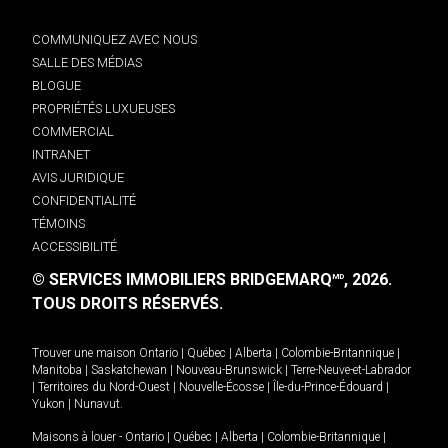
COMMUNIQUEZ AVEC NOUS
SALLE DES MÉDIAS
BLOGUE
PROPRIÉTÉS LUXUEUSES
COMMERCIAL
INTRANET
AVIS JURIDIQUE
CONFIDENTIALITÉ
TÉMOINS
ACCESSIBILITÉ
© SERVICES IMMOBILIERS BRIDGEMARQ
, 2026.
MD
TOUS DROITS RÉSERVÉS.
Trouver une maison
Ontario
|
Québec
|
Alberta
|
Colombie-Britannique
|
Manitoba
|
Saskatchewan
|
Nouveau-Brunswick
|
Terre-Neuve-et-Labrador
|
Territoires du Nord-Ouest
|
Nouvelle-Écosse
|
Île-du-Prince-Édouard
|
Yukon
|
Nunavut
.
Maisons à louer -
Ontario
|
Québec
|
Alberta
|
Colombie-Britannique
|