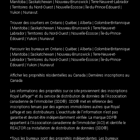
Manitoba
|
Saskatchewan
|
Nouveau-Brunswick
|
Terre-Neuve-et-Labrador
|
Territoires du Nord-Ouest
|
Nouvelle-Écosse
|
Île-du-Prince-Édouard
|
Yukon
|
Nunavut
.
Trouver des courtiers en
Ontario
|
Québec
|
Alberta
|
Colombie-Britannique
|
Manitoba
|
Saskatchewan
|
Nouveau-Brunswick
|
Terre-Neuve-et-
Labrador
|
Territoires du Nord-Ouest
|
Nouvelle-Écosse
|
Île-du-Prince-
Édouard
|
Yukon
|
Nunavut
Parcourir les bureaux en
Ontario
|
Québec
|
Alberta
|
Colombie-Britannique
|
Manitoba
|
Saskatchewan
|
Nouveau-Brunswick
|
Terre-Neuve-et-
Labrador
|
Territoires du Nord-Ouest
|
Nouvelle-Écosse
|
Île-du-Prince-
Édouard
|
Yukon
|
Nunavut
Afficher les propriétés résidentielles au Canada
|
Dernières inscriptions au
Canada
Les informations des propriétés sur ce site proviennent des inscriptions
Royal LePage
MD
et du service de distribution de données de l'Association
canadienne de l’immobilier (SDD®). SDD® met en référence des
inscriptions tenues par des agences immobilières autres que Royal
LePage et ses distributeurs. L'exactitude de l'information n'est pas
garantie et devrait être indépendamment vérifiée. La marque DDF®
appartient à l'Association canadienne de l’immobilier (ACI) et identifie le
REALTOR.ca Installation de distribution de données (SDD®).
*Tous les bureaux sont des propriétés indépendantes. Les bureaux