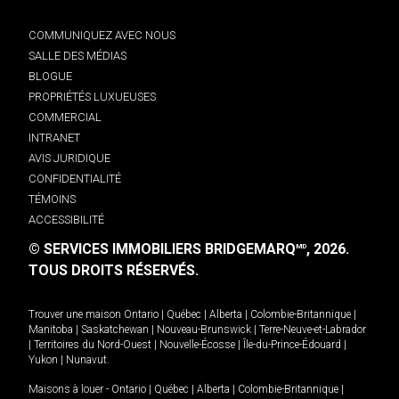
COMMUNIQUEZ AVEC NOUS
SALLE DES MÉDIAS
BLOGUE
PROPRIÉTÉS LUXUEUSES
COMMERCIAL
INTRANET
AVIS JURIDIQUE
CONFIDENTIALITÉ
TÉMOINS
ACCESSIBILITÉ
© SERVICES IMMOBILIERS BRIDGEMARQ
, 2026.
MD
TOUS DROITS RÉSERVÉS.
Trouver une maison
Ontario
|
Québec
|
Alberta
|
Colombie-Britannique
|
Manitoba
|
Saskatchewan
|
Nouveau-Brunswick
|
Terre-Neuve-et-Labrador
|
Territoires du Nord-Ouest
|
Nouvelle-Écosse
|
Île-du-Prince-Édouard
|
Yukon
|
Nunavut
.
Maisons à louer -
Ontario
|
Québec
|
Alberta
|
Colombie-Britannique
|