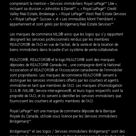
comprenant la mention « Services immobiliers Royal LePage
MD
Ltée »,
incluant sa division « Johnston & Daniel
MD
», « Royal LePage
MD
Credit
Valley Real Estate, Brokerage », « Royal LePage
MD
West Real Estate Services
», « Royal LePage
MD
Sussex », et « Les immeubles Mont-Tremblant »
appartiennent et sont gérés par Bridgemarq Real Estate Services
MD
.
Les marques de commerce MLS® ainsi que les logos qui s'y rapportent
désignent les services professionnels rendus par les membres
REALTORS® de l'ACI en vue de l'achat, de la vente et de la location de
biens immobiliers dans le cadre d'un système de vente collaborative.
REALTOR®, REALTORS® et le logo REALTOR® sont des marques
déposées de REALTOR® Canada Inc., une compagnie dont la National
Association of REALTORS® et l'Association canadienne de l’immobilier
sont propriétaires. Les marques de commerce REALTOR® servent à
distinguer les services immobiliers offerts par les courtiers et agents
immobilier en tant que membres de l'ACI. Les marques d'homologation
S.I.A.® /MLS®, Service inter-agences®, et leurs logos respectifs sont la
propriété de l'ACI, et ils servent à identifier les services immobiliers que
fournissent les courtiers et agents membres de l'ACI.
Royal LePage
MD
est une marque de commerce déposée de la Banque
Royale du Canada, utilisée sous licence par les Services immobiliers
Bridgemarq
MD
.
Bridgemarq
MD
et ses logos / Services immobiliers Bridgemarq
MD
sont des