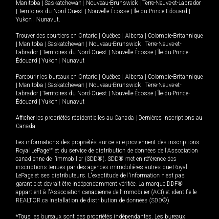
Manitoba
|
Saskatchewan
|
Nouveau-Brunswick
|
Terre-Neuve-et-Labrador
|
Territoires du Nord-Ouest
|
Nouvelle-Écosse
|
Île-du-Prince-Édouard
|
Yukon
|
Nunavut
.
Trouver des courtiers en
Ontario
|
Québec
|
Alberta
|
Colombie-Britannique
|
Manitoba
|
Saskatchewan
|
Nouveau-Brunswick
|
Terre-Neuve-et-
Labrador
|
Territoires du Nord-Ouest
|
Nouvelle-Écosse
|
Île-du-Prince-
Édouard
|
Yukon
|
Nunavut
Parcourir les bureaux en
Ontario
|
Québec
|
Alberta
|
Colombie-Britannique
|
Manitoba
|
Saskatchewan
|
Nouveau-Brunswick
|
Terre-Neuve-et-
Labrador
|
Territoires du Nord-Ouest
|
Nouvelle-Écosse
|
Île-du-Prince-
Édouard
|
Yukon
|
Nunavut
Afficher les propriétés résidentielles au Canada
|
Dernières inscriptions au
Canada
Les informations des propriétés sur ce site proviennent des inscriptions
Royal LePage
MD
et du service de distribution de données de l'Association
canadienne de l’immobilier (SDD®). SDD® met en référence des
inscriptions tenues par des agences immobilières autres que Royal
LePage et ses distributeurs. L'exactitude de l'information n'est pas
garantie et devrait être indépendamment vérifiée. La marque DDF®
appartient à l'Association canadienne de l’immobilier (ACI) et identifie le
REALTOR.ca Installation de distribution de données (SDD®).
*Tous les bureaux sont des propriétés indépendantes. Les bureaux