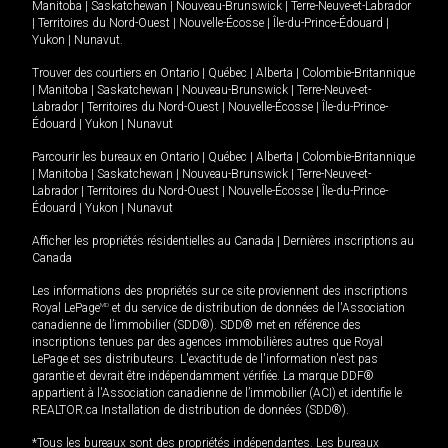
Manitoba
|
Saskatchewan
|
Nouveau-Brunswick
|
Terre-Neuve-et-Labrador
|
Territoires du Nord-Ouest
|
Nouvelle-Écosse
|
Île-du-Prince-Édouard
|
Yukon
|
Nunavut
.
Trouver des courtiers en
Ontario
|
Québec
|
Alberta
|
Colombie-Britannique
|
Manitoba
|
Saskatchewan
|
Nouveau-Brunswick
|
Terre-Neuve-et-
Labrador
|
Territoires du Nord-Ouest
|
Nouvelle-Écosse
|
Île-du-Prince-
Édouard
|
Yukon
|
Nunavut
Parcourir les bureaux en
Ontario
|
Québec
|
Alberta
|
Colombie-Britannique
|
Manitoba
|
Saskatchewan
|
Nouveau-Brunswick
|
Terre-Neuve-et-
Labrador
|
Territoires du Nord-Ouest
|
Nouvelle-Écosse
|
Île-du-Prince-
Édouard
|
Yukon
|
Nunavut
Afficher les propriétés résidentielles au Canada
|
Dernières inscriptions au
Canada
Les informations des propriétés sur ce site proviennent des inscriptions
Royal LePage
MD
et du service de distribution de données de l'Association
canadienne de l’immobilier (SDD®). SDD® met en référence des
inscriptions tenues par des agences immobilières autres que Royal
LePage et ses distributeurs. L'exactitude de l'information n'est pas
garantie et devrait être indépendamment vérifiée. La marque DDF®
appartient à l'Association canadienne de l’immobilier (ACI) et identifie le
REALTOR.ca Installation de distribution de données (SDD®).
*Tous les bureaux sont des propriétés indépendantes. Les bureaux