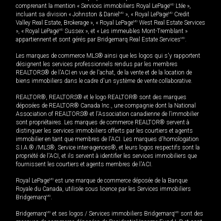
comprenant la mention « Services immobiliers Royal LePage
MD
Ltée »,
incluant sa division « Johnston & Daniel
MD
», « Royal LePage
MD
Credit
Valley Real Estate, Brokerage », « Royal LePage
MD
West Real Estate Services
», « Royal LePage
MD
Sussex », et « Les immeubles Mont-Tremblant »
appartiennent et sont gérés par Bridgemarq Real Estate Services
MD
.
Les marques de commerce MLS® ainsi que les logos qui s'y rapportent
désignent les services professionnels rendus par les membres
REALTORS® de l'ACI en vue de l'achat, de la vente et de la location de
biens immobiliers dans le cadre d'un système de vente collaborative.
REALTOR®, REALTORS® et le logo REALTOR® sont des marques
déposées de REALTOR® Canada Inc., une compagnie dont la National
Association of REALTORS® et l'Association canadienne de l’immobilier
sont propriétaires. Les marques de commerce REALTOR® servent à
distinguer les services immobiliers offerts par les courtiers et agents
immobilier en tant que membres de l'ACI. Les marques d'homologation
S.I.A.® /MLS®, Service inter-agences®, et leurs logos respectifs sont la
propriété de l'ACI, et ils servent à identifier les services immobiliers que
fournissent les courtiers et agents membres de l'ACI.
Royal LePage
MD
est une marque de commerce déposée de la Banque
Royale du Canada, utilisée sous licence par les Services immobiliers
Bridgemarq
MD
.
Bridgemarq
MD
et ses logos / Services immobiliers Bridgemarq
MD
sont des