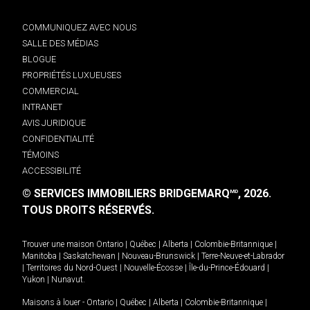
COMMUNIQUEZ AVEC NOUS
SALLE DES MÉDIAS
BLOGUE
PROPRIÉTÉS LUXUEUSES
COMMERCIAL
INTRANET
AVIS JURIDIQUE
CONFIDENTIALITÉ
TÉMOINS
ACCESSIBILITÉ
© SERVICES IMMOBILIERS BRIDGEMARQ
, 2026.
MD
TOUS DROITS RÉSERVÉS.
Trouver une maison
Ontario
|
Québec
|
Alberta
|
Colombie-Britannique
|
Manitoba
|
Saskatchewan
|
Nouveau-Brunswick
|
Terre-Neuve-et-Labrador
|
Territoires du Nord-Ouest
|
Nouvelle-Écosse
|
Île-du-Prince-Édouard
|
Yukon
|
Nunavut
.
Maisons à louer -
Ontario
|
Québec
|
Alberta
|
Colombie-Britannique
|