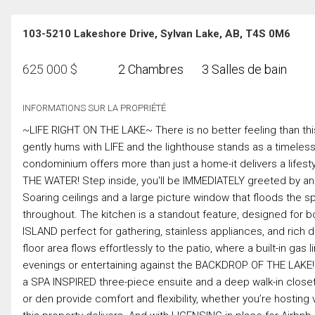
103-5210 Lakeshore Drive, Sylvan Lake, AB, T4S 0M6
625 000
$
2 Chambres
3 Salles de bain
INFORMATIONS SUR LA PROPRIÉTÉ
~LIFE RIGHT ON THE LAKE~ There is no better feeling than t
gently hums with LIFE and the lighthouse stands as a timel
condominium offers more than just a home-it delivers a li
THE WATER! Step inside, you'll be IMMEDIATELY greeted by 
Soaring ceilings and a large picture window that floods the
throughout. The kitchen is a standout feature, designed for 
ISLAND perfect for gathering, stainless appliances, and ric
floor area flows effortlessly to the patio, where a built-in ga
evenings or entertaining against the BACKDROP OF THE LAKE! 
a SPA INSPIRED three-piece ensuite and a deep walk-in closet
or den provide comfort and flexibility, whether you’re hosting v