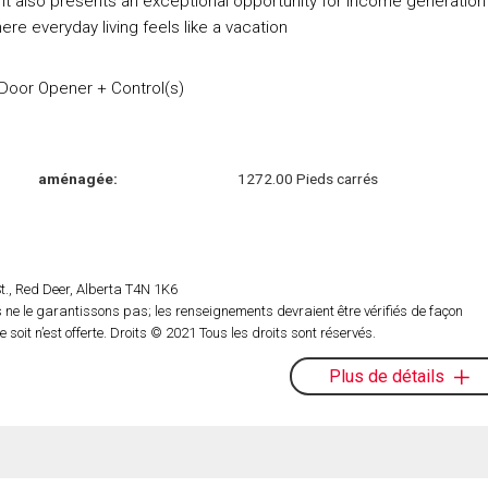
, it also presents an exceptional opportunity for income generation
re everyday living feels like a vacation
 Door Opener + Control(s)
aménagée:
1272.00 Pieds carrés
t., Red Deer, Alberta T4N 1K6
ne le garantissons pas; les renseignements devraient être vérifiés de façon
oit n’est offerte. Droits © 2021 Tous les droits sont réservés.
Plus de détails