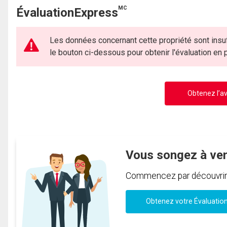
MC
ÉvaluationExpress
Les données concernant cette propriété sont insuf
le bouton ci-dessous pour obtenir l'évaluation en
Obtenez l’av
Vous songez à ve
Commencez par découvrir c
Obtenez votre Évaluatio