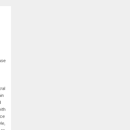
use
ral
in
d
ith
ice
le,