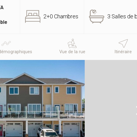
TA
2+0 Chambres
3 Salles de 
ible
démographiques
Vue de la rue
Itinéraire
N