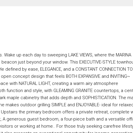
his. Wake up each day to sweeping LAKE VIEWS, where the MARINA
ess beacon just beyond your window. This EXECUTIVE-STYLE townho
festyle defined by ease, ELEGANCE, and a CONSTANT CONNECTION TO
an open concept design that feels BOTH EXPANSIVE and INVITING~
 space with NATURAL LIGHT, creating a warm airy atmosphere
both function and style, with GLEAMING GRANITE countertops, a cent
h dark maple cabinetry that adds depth and SOPHISTICATION. The ma
s line makes outdoor grilling SIMPLE and ENJOYABLE- ideal for relaxe
Upstairs the primary bedroom offers a private retreat, complete w
, A generous guest bedroom, a four-piece bath and a versatile off
isitors or working at home.. For those truly seeking carefree lifesty