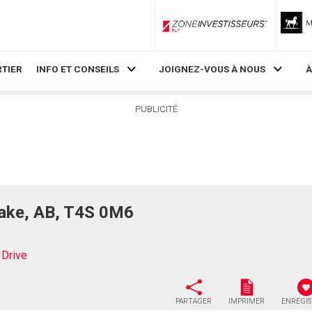
ZoneInvestisseurs RLP
TIER
INFO ET CONSEILS
JOIGNEZ-VOUS À NOUS
À
PUBLICITÉ
Lake, AB, T4S 0M6
Drive
PARTAGER
IMPRIMER
ENREGI