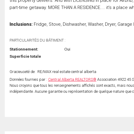
this property delivers. And with LICENSING in place for Airbnb
part-time getaway. MORE THAN A RESIDENCE.... it’s a place whe
Inclusions:
Fridge, Stove, Dishwasher, Washer, Dryer, Garage
PARTICULARITÉS DU BÂTIMENT :
Stationnement:
Oui
Superficie totale
Gracieuseté de : RE/MAX real estate central alberta
Données fournies par :
Central Alberta REALTORS®
Association 4922 45 S
Nous croyons que tous les renseignements affichés sont exacts, mais nous 
indépendante. Aucune garantie ou représentation de quelque nature que ce s