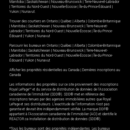
Manitoba
|
Saskatchewan
|
Nouveau-Brunswick
|
Terre-Neuve-et-Labrador
|
Territoires du Nord-Ouest
|
Nouvelle-Écosse
|
Île-du-Prince-Édouard
|
Yukon
|
Nunavut
.
Trouver des courtiers en
Ontario
|
Québec
|
Alberta
|
Colombie-Britannique
|
Manitoba
|
Saskatchewan
|
Nouveau-Brunswick
|
Terre-Neuve-et-
Labrador
|
Territoires du Nord-Ouest
|
Nouvelle-Écosse
|
Île-du-Prince-
Édouard
|
Yukon
|
Nunavut
Parcourir les bureaux en
Ontario
|
Québec
|
Alberta
|
Colombie-Britannique
|
Manitoba
|
Saskatchewan
|
Nouveau-Brunswick
|
Terre-Neuve-et-
Labrador
|
Territoires du Nord-Ouest
|
Nouvelle-Écosse
|
Île-du-Prince-
Édouard
|
Yukon
|
Nunavut
Afficher les propriétés résidentielles au Canada
|
Dernières inscriptions au
Canada
Les informations des propriétés sur ce site proviennent des inscriptions
Royal LePage
MD
et du service de distribution de données de l'Association
canadienne de l’immobilier (SDD®). SDD® met en référence des
inscriptions tenues par des agences immobilières autres que Royal
LePage et ses distributeurs. L'exactitude de l'information n'est pas
garantie et devrait être indépendamment vérifiée. La marque DDF®
appartient à l'Association canadienne de l’immobilier (ACI) et identifie le
REALTOR.ca Installation de distribution de données (SDD®).
*Tous les bureaux sont des propriétés indépendantes. Les bureaux