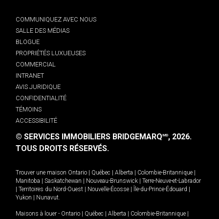
COMMUNIQUEZ AVEC NOUS
SALLE DES MÉDIAS
BLOGUE
PROPRIÉTÉS LUXUEUSES
COMMERCIAL
INTRANET
AVIS JURIDIQUE
CONFIDENTIALITÉ
TÉMOINS
ACCESSIBILITÉ
© SERVICES IMMOBILIERS BRIDGEMARQ
, 2026.
MD
TOUS DROITS RÉSERVÉS.
Trouver une maison
Ontario
|
Québec
|
Alberta
|
Colombie-Britannique
|
Manitoba
|
Saskatchewan
|
Nouveau-Brunswick
|
Terre-Neuve-et-Labrador
|
Territoires du Nord-Ouest
|
Nouvelle-Écosse
|
Île-du-Prince-Édouard
|
Yukon
|
Nunavut
.
Maisons à louer -
Ontario
|
Québec
|
Alberta
|
Colombie-Britannique
|