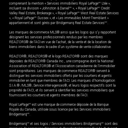
comprenant la mention « Services immobiliers Royal LePage
MD
Ltée »,
incluant sa division « Johnston & Daniel
MD
», « Royal LePage
MD
Credit
Valley Real Estate, Brokerage », « Royal LePage
MD
West Real Estate Services
», « Royal LePage
MD
Sussex », et « Les immeubles Mont-Tremblant »
appartiennent et sont gérés par Bridgemarq Real Estate Services
MD
.
Les marques de commerce MLS® ainsi que les logos qui s'y rapportent
désignent les services professionnels rendus par les membres
REALTORS® de l'ACI en vue de l'achat, de la vente et de la location de
biens immobiliers dans le cadre d'un système de vente collaborative.
REALTOR®, REALTORS® et le logo REALTOR® sont des marques
déposées de REALTOR® Canada Inc., une compagnie dont la National
Association of REALTORS® et l'Association canadienne de l’immobilier
sont propriétaires. Les marques de commerce REALTOR® servent à
distinguer les services immobiliers offerts par les courtiers et agents
immobilier en tant que membres de l'ACI. Les marques d'homologation
S.I.A.® /MLS®, Service inter-agences®, et leurs logos respectifs sont la
propriété de l'ACI, et ils servent à identifier les services immobiliers que
fournissent les courtiers et agents membres de l'ACI.
Royal LePage
MD
est une marque de commerce déposée de la Banque
Royale du Canada, utilisée sous licence par les Services immobiliers
Bridgemarq
MD
.
Bridgemarq
MD
et ses logos / Services immobiliers Bridgemarq
MD
sont des