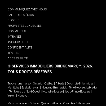
COMMUNIQUEZ AVEC NOUS
SALLE DES MÉDIAS
BLOGUE
PROPRIÉTÉS LUXUEUSES
COMMERCIAL
INTRANET
AVIS JURIDIQUE
CONFIDENTIALITÉ
TÉMOINS
ACCESSIBILITÉ
© SERVICES IMMOBILIERS BRIDGEMARQ
, 2026.
MD
TOUS DROITS RÉSERVÉS.
Trouver une maison
Ontario
|
Québec
|
Alberta
|
Colombie-Britannique
|
Manitoba
|
Saskatchewan
|
Nouveau-Brunswick
|
Terre-Neuve-et-Labrador
|
Territoires du Nord-Ouest
|
Nouvelle-Écosse
|
Île-du-Prince-Édouard
|
Yukon
|
Nunavut
.
Maisons à louer -
Ontario
|
Québec
|
Alberta
|
Colombie-Britannique
|