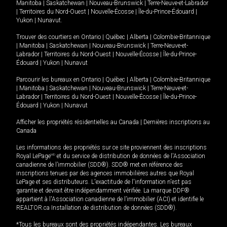
Manitoba
|
Saskatchewan
|
Nouveau-Brunswick
|
Terre-Neuve-et-Labrador
|
Territoires du Nord-Ouest
|
Nouvelle-Écosse
|
Île-du-Prince-Édouard
|
Yukon
|
Nunavut
.
Trouver des courtiers en
Ontario
|
Québec
|
Alberta
|
Colombie-Britannique
|
Manitoba
|
Saskatchewan
|
Nouveau-Brunswick
|
Terre-Neuve-et-
Labrador
|
Territoires du Nord-Ouest
|
Nouvelle-Écosse
|
Île-du-Prince-
Édouard
|
Yukon
|
Nunavut
Parcourir les bureaux en
Ontario
|
Québec
|
Alberta
|
Colombie-Britannique
|
Manitoba
|
Saskatchewan
|
Nouveau-Brunswick
|
Terre-Neuve-et-
Labrador
|
Territoires du Nord-Ouest
|
Nouvelle-Écosse
|
Île-du-Prince-
Édouard
|
Yukon
|
Nunavut
Afficher les propriétés résidentielles au Canada
|
Dernières inscriptions au
Canada
Les informations des propriétés sur ce site proviennent des inscriptions
Royal LePage
MD
et du service de distribution de données de l'Association
canadienne de l’immobilier (SDD®). SDD® met en référence des
inscriptions tenues par des agences immobilières autres que Royal
LePage et ses distributeurs. L'exactitude de l'information n'est pas
garantie et devrait être indépendamment vérifiée. La marque DDF®
appartient à l'Association canadienne de l’immobilier (ACI) et identifie le
REALTOR.ca Installation de distribution de données (SDD®).
*Tous les bureaux sont des propriétés indépendantes. Les bureaux