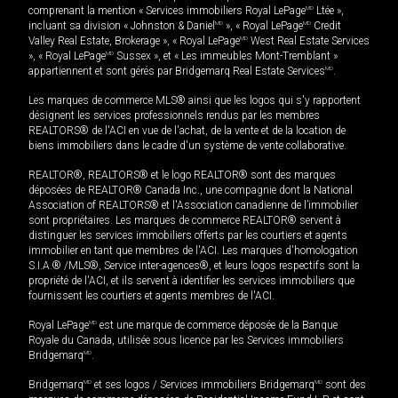
comprenant la mention « Services immobiliers Royal LePage
MD
Ltée »,
incluant sa division « Johnston & Daniel
MD
», « Royal LePage
MD
Credit
Valley Real Estate, Brokerage », « Royal LePage
MD
West Real Estate Services
», « Royal LePage
MD
Sussex », et « Les immeubles Mont-Tremblant »
appartiennent et sont gérés par Bridgemarq Real Estate Services
MD
.
Les marques de commerce MLS® ainsi que les logos qui s'y rapportent
désignent les services professionnels rendus par les membres
REALTORS® de l'ACI en vue de l'achat, de la vente et de la location de
biens immobiliers dans le cadre d'un système de vente collaborative.
REALTOR®, REALTORS® et le logo REALTOR® sont des marques
déposées de REALTOR® Canada Inc., une compagnie dont la National
Association of REALTORS® et l'Association canadienne de l’immobilier
sont propriétaires. Les marques de commerce REALTOR® servent à
distinguer les services immobiliers offerts par les courtiers et agents
immobilier en tant que membres de l'ACI. Les marques d'homologation
S.I.A.® /MLS®, Service inter-agences®, et leurs logos respectifs sont la
propriété de l'ACI, et ils servent à identifier les services immobiliers que
fournissent les courtiers et agents membres de l'ACI.
Royal LePage
MD
est une marque de commerce déposée de la Banque
Royale du Canada, utilisée sous licence par les Services immobiliers
Bridgemarq
MD
.
Bridgemarq
MD
et ses logos / Services immobiliers Bridgemarq
MD
sont des