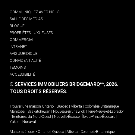
COMMUNIQUEZ AVEC NOUS
SALLE DES MÉDIAS
BLOGUE
PROPRIÉTÉS LUXUEUSES
COMMERCIAL
INTRANET
AVIS JURIDIQUE
CONFIDENTIALITÉ
TÉMOINS
ACCESSIBILITÉ
© SERVICES IMMOBILIERS BRIDGEMARQ
, 2026.
MD
TOUS DROITS RÉSERVÉS.
Trouver une maison
Ontario
|
Québec
|
Alberta
|
Colombie-Britannique
|
Manitoba
|
Saskatchewan
|
Nouveau-Brunswick
|
Terre-Neuve-et-Labrador
|
Territoires du Nord-Ouest
|
Nouvelle-Écosse
|
Île-du-Prince-Édouard
|
Yukon
|
Nunavut
.
Maisons à louer -
Ontario
|
Québec
|
Alberta
|
Colombie-Britannique
|