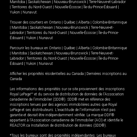
Manitoba
|
Saskatchewan
|
Nouveau-Brunswick
|
Terre-Neuve-et-Labrador
|
Territoires du Nord-Ouest
|
Nouvelle-Écosse
|
Île-du-Prince-Édouard
|
Yukon
|
Nunavut
.
Trouver des courtiers en
Ontario
|
Québec
|
Alberta
|
Colombie-Britannique
|
Manitoba
|
Saskatchewan
|
Nouveau-Brunswick
|
Terre-Neuve-et-
Labrador
|
Territoires du Nord-Ouest
|
Nouvelle-Écosse
|
Île-du-Prince-
Édouard
|
Yukon
|
Nunavut
Parcourir les bureaux en
Ontario
|
Québec
|
Alberta
|
Colombie-Britannique
|
Manitoba
|
Saskatchewan
|
Nouveau-Brunswick
|
Terre-Neuve-et-
Labrador
|
Territoires du Nord-Ouest
|
Nouvelle-Écosse
|
Île-du-Prince-
Édouard
|
Yukon
|
Nunavut
Afficher les propriétés résidentielles au Canada
|
Dernières inscriptions au
Canada
Les informations des propriétés sur ce site proviennent des inscriptions
Royal LePage
MD
et du service de distribution de données de l'Association
canadienne de l’immobilier (SDD®). SDD® met en référence des
inscriptions tenues par des agences immobilières autres que Royal
LePage et ses distributeurs. L'exactitude de l'information n'est pas
garantie et devrait être indépendamment vérifiée. La marque DDF®
appartient à l'Association canadienne de l’immobilier (ACI) et identifie le
REALTOR.ca Installation de distribution de données (SDD®).
*Tous les bureaux sont des propriétés indépendantes. Les bureaux