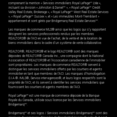
comprenant la mention « Services immobiliers Royal LePage
MD
Ltée »,
incluant sa division « Johnston & Daniel
MD
», « Royal LePage
MD
Credit
Valley Real Estate, Brokerage », « Royal LePage
MD
West Real Estate Services
», « Royal LePage
MD
Sussex », et « Les immeubles Mont-Tremblant »
appartiennent et sont gérés par Bridgemarq Real Estate Services
MD
.
Les marques de commerce MLS® ainsi que les logos qui s'y rapportent
désignent les services professionnels rendus par les membres
REALTORS® de l'ACI en vue de l'achat, de la vente et de la location de
biens immobiliers dans le cadre d'un système de vente collaborative.
REALTOR®, REALTORS® et le logo REALTOR® sont des marques
déposées de REALTOR® Canada Inc., une compagnie dont la National
Association of REALTORS® et l'Association canadienne de l’immobilier
sont propriétaires. Les marques de commerce REALTOR® servent à
distinguer les services immobiliers offerts par les courtiers et agents
immobilier en tant que membres de l'ACI. Les marques d'homologation
S.I.A.® /MLS®, Service inter-agences®, et leurs logos respectifs sont la
propriété de l'ACI, et ils servent à identifier les services immobiliers que
fournissent les courtiers et agents membres de l'ACI.
Royal LePage
MD
est une marque de commerce déposée de la Banque
Royale du Canada, utilisée sous licence par les Services immobiliers
Bridgemarq
MD
.
Bridgemarq
MD
et ses logos / Services immobiliers Bridgemarq
MD
sont des