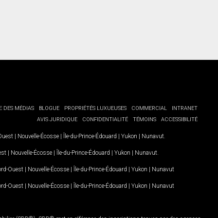
E DES MÉDIAS
BLOGUE
PROPRIÉTÉS LUXUEUSES
COMMERCIAL
INTRANET
AVIS JURIDIQUE
CONFIDENTIALITÉ
TÉMOINS
ACCESSIBILITÉ
-Ouest
|
Nouvelle-Écosse
|
Île-du-Prince-Édouard
|
Yukon
|
Nunavut
.
est
|
Nouvelle-Écosse
|
Île-du-Prince-Édouard
|
Yukon
|
Nunavut
.
Nord-Ouest
|
Nouvelle-Écosse
|
Île-du-Prince-Édouard
|
Yukon
|
Nunavut
Nord-Ouest
|
Nouvelle-Écosse
|
Île-du-Prince-Édouard
|
Yukon
|
Nunavut