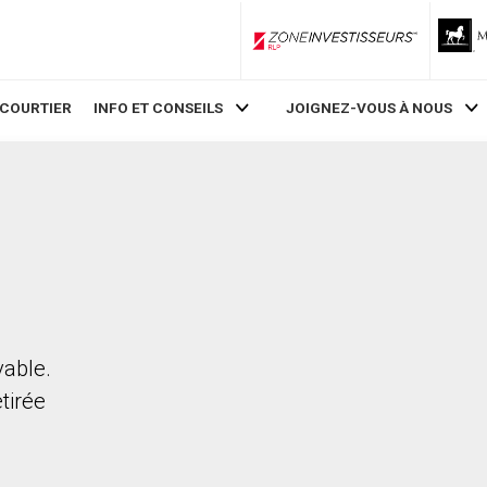
ZoneInvestisseurs RLP
 COURTIER
INFO ET CONSEILS
JOIGNEZ-VOUS À NOUS
vable.
etirée