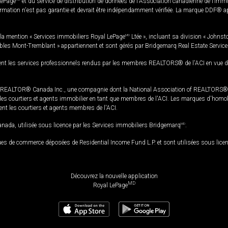
LePage
et du service de distribution de données de l'Association canadienne de l’im
rmation n'est pas garantie et devrait être indépendamment vérifiée. La marque DDF® appa
la mention « Services immobiliers Royal LePage
MD
Ltée », incluant sa division « Johnst
bles Mont-Tremblant » appartiennent et sont gérés par Bridgemarq Real Estate Servic
 les services professionnels rendus par les membres REALTORS® de l'ACI en vue de l'a
TOR® Canada Inc., une compagnie dont la National Association of REALTORS® et l'
s courtiers et agents immobilier en tant que membres de l'ACI. Les marques d'homolog
ssent les courtiers et agents membres de l'ACI.
da, utilisée sous licence par les Services immobiliers Bridgemarq
MD
.
s de commerce déposées de Residential Income Fund L.P. et sont utilisées sous lice
Découvrez la nouvelle application
MD
Royal LePage