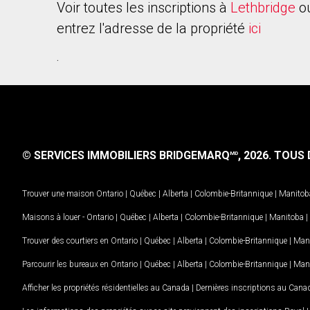
Voir toutes les inscriptions à
Lethbridge
ou
entrez l'adresse de la propriété
ici
.
© SERVICES IMMOBILIERS BRIDGEMARQ
, 2026.
TOUS D
MD
Trouver une maison
Ontario
|
Québec
|
Alberta
|
Colombie-Britannique
|
Manitob
Maisons à louer -
Ontario
|
Québec
|
Alberta
|
Colombie-Britannique
|
Manitoba
|
Trouver des courtiers en
Ontario
|
Québec
|
Alberta
|
Colombie-Britannique
|
Man
Parcourir les bureaux en
Ontario
|
Québec
|
Alberta
|
Colombie-Britannique
|
Man
Afficher les propriétés résidentielles au Canada
|
Dernières inscriptions au Cana