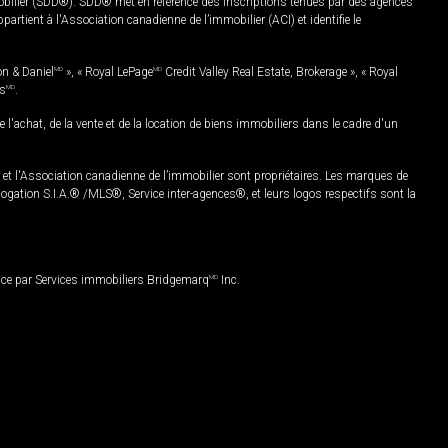
mobilier (SDD®). SDD® met en référence des inscriptions tenues par des agences
rtient à l'Association canadienne de l’immobilier (ACI) et identifie le
on & Daniel
MD
», « Royal LePage
MD
Credit Valley Real Estate, Brokerage », « Royal
es
MD
.
chat, de la vente et de la location de biens immobiliers dans le cadre d'un
Association canadienne de l’immobilier sont propriétaires. Les marques de
ation S.I.A.® /MLS®, Service inter-agences®, et leurs logos respectifs sont la
nce par Services immobiliers Bridgemarq
MD
Inc.