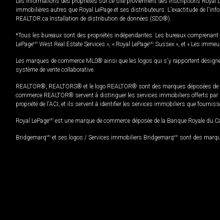
Les informations des propriétés sur ce site proviennent des inscriptions Royal 
immobilières autres que Royal LePage et ses distributeurs. L'exactitude de l'info
REALTOR.ca Installation de distribution de données (SDD®).
*Tous les bureaux sont des propriétés indépendantes. Les bureaux comprenant 
LePage
MD
West Real Estate Services », « Royal LePage
MD
Sussex », et « Les immeu
Les marques de commerce MLS® ainsi que les logos qui s'y rapportent désignent
système de vente collaborative.
REALTOR®, REALTORS® et le logo REALTOR® sont des marques déposées de REAL
commerce REALTOR® servent à distinguer les services immobiliers offerts par le
propriété de l'ACI, et ils servent à identifier les services immobiliers que fourni
Royal LePage
MD
est une marque de commerce déposée de la Banque Royale du Cana
Bridgemarq
MD
et ses logos / Services immobiliers Bridgemarq
MD
sont des marque