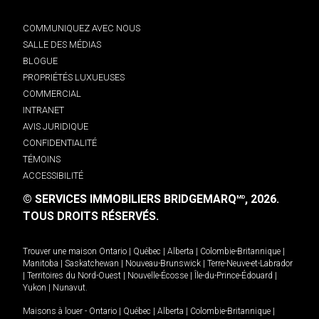
COMMUNIQUEZ AVEC NOUS
SALLE DES MÉDIAS
BLOGUE
PROPRIÉTÉS LUXUEUSES
COMMERCIAL
INTRANET
AVIS JURIDIQUE
CONFIDENTIALITÉ
TÉMOINS
ACCESSIBILITÉ
© SERVICES IMMOBILIERS BRIDGEMARQ
, 2026.
MD
TOUS DROITS RÉSERVÉS.
Trouver une maison
Ontario
|
Québec
|
Alberta
|
Colombie-Britannique
|
Manitoba
|
Saskatchewan
|
Nouveau-Brunswick
|
Terre-Neuve-et-Labrador
|
Territoires du Nord-Ouest
|
Nouvelle-Écosse
|
Île-du-Prince-Édouard
|
Yukon
|
Nunavut
.
Maisons à louer -
Ontario
|
Québec
|
Alberta
|
Colombie-Britannique
|