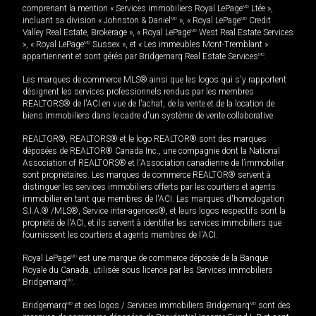
comprenant la mention « Services immobiliers Royal LePage
MD
Ltée »,
incluant sa division « Johnston & Daniel
MD
», « Royal LePage
MD
Credit
Valley Real Estate, Brokerage », « Royal LePage
MD
West Real Estate Services
», « Royal LePage
MD
Sussex », et « Les immeubles Mont-Tremblant »
appartiennent et sont gérés par Bridgemarq Real Estate Services
MD
.
Les marques de commerce MLS® ainsi que les logos qui s'y rapportent
désignent les services professionnels rendus par les membres
REALTORS® de l'ACI en vue de l'achat, de la vente et de la location de
biens immobiliers dans le cadre d'un système de vente collaborative.
REALTOR®, REALTORS® et le logo REALTOR® sont des marques
déposées de REALTOR® Canada Inc., une compagnie dont la National
Association of REALTORS® et l'Association canadienne de l’immobilier
sont propriétaires. Les marques de commerce REALTOR® servent à
distinguer les services immobiliers offerts par les courtiers et agents
immobilier en tant que membres de l'ACI. Les marques d'homologation
S.I.A.® /MLS®, Service inter-agences®, et leurs logos respectifs sont la
propriété de l'ACI, et ils servent à identifier les services immobiliers que
fournissent les courtiers et agents membres de l'ACI.
Royal LePage
MD
est une marque de commerce déposée de la Banque
Royale du Canada, utilisée sous licence par les Services immobiliers
Bridgemarq
MD
.
Bridgemarq
MD
et ses logos / Services immobiliers Bridgemarq
MD
sont des