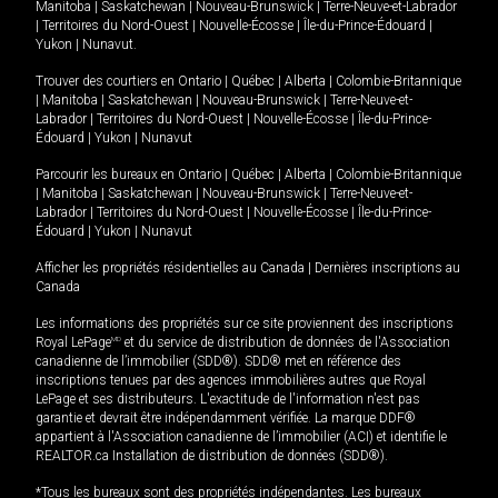
Manitoba
|
Saskatchewan
|
Nouveau-Brunswick
|
Terre-Neuve-et-Labrador
|
Territoires du Nord-Ouest
|
Nouvelle-Écosse
|
Île-du-Prince-Édouard
|
Yukon
|
Nunavut
.
Trouver des courtiers en
Ontario
|
Québec
|
Alberta
|
Colombie-Britannique
|
Manitoba
|
Saskatchewan
|
Nouveau-Brunswick
|
Terre-Neuve-et-
Labrador
|
Territoires du Nord-Ouest
|
Nouvelle-Écosse
|
Île-du-Prince-
Édouard
|
Yukon
|
Nunavut
Parcourir les bureaux en
Ontario
|
Québec
|
Alberta
|
Colombie-Britannique
|
Manitoba
|
Saskatchewan
|
Nouveau-Brunswick
|
Terre-Neuve-et-
Labrador
|
Territoires du Nord-Ouest
|
Nouvelle-Écosse
|
Île-du-Prince-
Édouard
|
Yukon
|
Nunavut
Afficher les propriétés résidentielles au Canada
|
Dernières inscriptions au
Canada
Les informations des propriétés sur ce site proviennent des inscriptions
Royal LePage
MD
et du service de distribution de données de l'Association
canadienne de l’immobilier (SDD®). SDD® met en référence des
inscriptions tenues par des agences immobilières autres que Royal
LePage et ses distributeurs. L'exactitude de l'information n'est pas
garantie et devrait être indépendamment vérifiée. La marque DDF®
appartient à l'Association canadienne de l’immobilier (ACI) et identifie le
REALTOR.ca Installation de distribution de données (SDD®).
*Tous les bureaux sont des propriétés indépendantes. Les bureaux