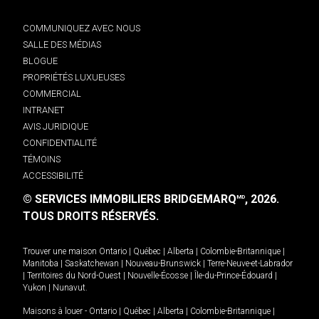
COMMUNIQUEZ AVEC NOUS
SALLE DES MÉDIAS
BLOGUE
PROPRIÉTÉS LUXUEUSES
COMMERCIAL
INTRANET
AVIS JURIDIQUE
CONFIDENTIALITÉ
TÉMOINS
ACCESSIBILITÉ
© SERVICES IMMOBILIERS BRIDGEMARQ
, 2026.
MD
TOUS DROITS RÉSERVÉS.
Trouver une maison
Ontario
|
Québec
|
Alberta
|
Colombie-Britannique
|
Manitoba
|
Saskatchewan
|
Nouveau-Brunswick
|
Terre-Neuve-et-Labrador
|
Territoires du Nord-Ouest
|
Nouvelle-Écosse
|
Île-du-Prince-Édouard
|
Yukon
|
Nunavut
.
Maisons à louer -
Ontario
|
Québec
|
Alberta
|
Colombie-Britannique
|