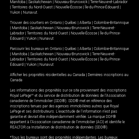
Manitoba
|
Saskatchewan
|
Nouveau-Brunswick
|
Terre-Neuve-et-Labrador
|
Territoires du Nord-Ouest
|
Nouvelle-Écosse
|
Île-du-Prince-Édouard
|
Yukon
|
Nunavut
.
Trouver des courtiers en
Ontario
|
Québec
|
Alberta
|
Colombie-Britannique
|
Manitoba
|
Saskatchewan
|
Nouveau-Brunswick
|
Terre-Neuve-et-
Labrador
|
Territoires du Nord-Ouest
|
Nouvelle-Écosse
|
Île-du-Prince-
Édouard
|
Yukon
|
Nunavut
Parcourir les bureaux en
Ontario
|
Québec
|
Alberta
|
Colombie-Britannique
|
Manitoba
|
Saskatchewan
|
Nouveau-Brunswick
|
Terre-Neuve-et-
Labrador
|
Territoires du Nord-Ouest
|
Nouvelle-Écosse
|
Île-du-Prince-
Édouard
|
Yukon
|
Nunavut
Afficher les propriétés résidentielles au Canada
|
Dernières inscriptions au
Canada
Les informations des propriétés sur ce site proviennent des inscriptions
Royal LePage
MD
et du service de distribution de données de l'Association
canadienne de l’immobilier (SDD®). SDD® met en référence des
inscriptions tenues par des agences immobilières autres que Royal
LePage et ses distributeurs. L'exactitude de l'information n'est pas
garantie et devrait être indépendamment vérifiée. La marque DDF®
appartient à l'Association canadienne de l’immobilier (ACI) et identifie le
REALTOR.ca Installation de distribution de données (SDD®).
*Tous les bureaux sont des propriétés indépendantes. Les bureaux