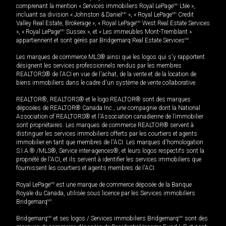
comprenant la mention « Services immobiliers Royal LePage
MD
Ltée »,
incluant sa division « Johnston & Daniel
MD
», « Royal LePage
MD
Credit
Valley Real Estate, Brokerage », « Royal LePage
MD
West Real Estate Services
», « Royal LePage
MD
Sussex », et « Les immeubles Mont-Tremblant »
appartiennent et sont gérés par Bridgemarq Real Estate Services
MD
.
Les marques de commerce MLS® ainsi que les logos qui s'y rapportent
désignent les services professionnels rendus par les membres
REALTORS® de l'ACI en vue de l'achat, de la vente et de la location de
biens immobiliers dans le cadre d'un système de vente collaborative.
REALTOR®, REALTORS® et le logo REALTOR® sont des marques
déposées de REALTOR® Canada Inc., une compagnie dont la National
Association of REALTORS® et l'Association canadienne de l’immobilier
sont propriétaires. Les marques de commerce REALTOR® servent à
distinguer les services immobiliers offerts par les courtiers et agents
immobilier en tant que membres de l'ACI. Les marques d'homologation
S.I.A.® /MLS®, Service inter-agences®, et leurs logos respectifs sont la
propriété de l'ACI, et ils servent à identifier les services immobiliers que
fournissent les courtiers et agents membres de l'ACI.
Royal LePage
MD
est une marque de commerce déposée de la Banque
Royale du Canada, utilisée sous licence par les Services immobiliers
Bridgemarq
MD
.
Bridgemarq
MD
et ses logos / Services immobiliers Bridgemarq
MD
sont des