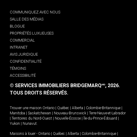
COMMUNIQUEZ AVEC NOUS
SALLE DES MÉDIAS
BLOGUE
PROPRIÉTÉS LUXUEUSES
COMMERCIAL
INTRANET
AVIS JURIDIQUE
CONFIDENTIALITÉ
TÉMOINS
ACCESSIBILITÉ
© SERVICES IMMOBILIERS BRIDGEMARQ
, 2026.
MD
TOUS DROITS RÉSERVÉS.
Trouver une maison
Ontario
|
Québec
|
Alberta
|
Colombie-Britannique
|
Manitoba
|
Saskatchewan
|
Nouveau-Brunswick
|
Terre-Neuve-et-Labrador
|
Territoires du Nord-Ouest
|
Nouvelle-Écosse
|
Île-du-Prince-Édouard
|
Yukon
|
Nunavut
.
Maisons à louer -
Ontario
|
Québec
|
Alberta
|
Colombie-Britannique
|