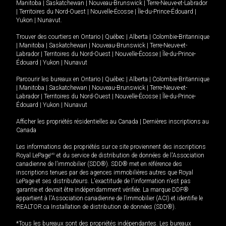
Manitoba
|
Saskatchewan
|
Nouveau-Brunswick
|
Terre-Neuve-et-Labrador
|
Territoires du Nord-Ouest
|
Nouvelle-Écosse
|
Île-du-Prince-Édouard
|
Yukon
|
Nunavut
.
Trouver des courtiers en
Ontario
|
Québec
|
Alberta
|
Colombie-Britannique
|
Manitoba
|
Saskatchewan
|
Nouveau-Brunswick
|
Terre-Neuve-et-
Labrador
|
Territoires du Nord-Ouest
|
Nouvelle-Écosse
|
Île-du-Prince-
Édouard
|
Yukon
|
Nunavut
Parcourir les bureaux en
Ontario
|
Québec
|
Alberta
|
Colombie-Britannique
|
Manitoba
|
Saskatchewan
|
Nouveau-Brunswick
|
Terre-Neuve-et-
Labrador
|
Territoires du Nord-Ouest
|
Nouvelle-Écosse
|
Île-du-Prince-
Édouard
|
Yukon
|
Nunavut
Afficher les propriétés résidentielles au Canada
|
Dernières inscriptions au
Canada
Les informations des propriétés sur ce site proviennent des inscriptions
Royal LePage
MD
et du service de distribution de données de l'Association
canadienne de l’immobilier (SDD®). SDD® met en référence des
inscriptions tenues par des agences immobilières autres que Royal
LePage et ses distributeurs. L'exactitude de l'information n'est pas
garantie et devrait être indépendamment vérifiée. La marque DDF®
appartient à l'Association canadienne de l’immobilier (ACI) et identifie le
REALTOR.ca Installation de distribution de données (SDD®).
*Tous les bureaux sont des propriétés indépendantes. Les bureaux