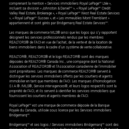
comprenant la mention « Services immobiliers Royal LePage
MD
Ltée »,
incluant sa division « Johnston & Daniel
MD
», « Royal LePage
MD
Credit
Valley Real Estate, Brokerage », « Royal LePage
MD
West Real Estate Services
», « Royal LePage
MD
Sussex », et « Les immeubles Mont-Tremblant »
appartiennent et sont gérés par Bridgemarq Real Estate Services
MD
.
Les marques de commerce MLS® ainsi que les logos qui s'y rapportent
désignent les services professionnels rendus par les membres
REALTORS® de l'ACI en vue de l'achat, de la vente et de la location de
biens immobiliers dans le cadre d'un système de vente collaborative.
REALTOR®, REALTORS® et le logo REALTOR® sont des marques
déposées de REALTOR® Canada Inc., une compagnie dont la National
Association of REALTORS® et l'Association canadienne de l’immobilier
sont propriétaires. Les marques de commerce REALTOR® servent à
distinguer les services immobiliers offerts par les courtiers et agents
immobilier en tant que membres de l'ACI. Les marques d'homologation
S.I.A.® /MLS®, Service inter-agences®, et leurs logos respectifs sont la
propriété de l'ACI, et ils servent à identifier les services immobiliers que
fournissent les courtiers et agents membres de l'ACI.
Royal LePage
MD
est une marque de commerce déposée de la Banque
Royale du Canada, utilisée sous licence par les Services immobiliers
Bridgemarq
MD
.
Bridgemarq
MD
et ses logos / Services immobiliers Bridgemarq
MD
sont des