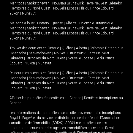
Manitoba
|
Saskatchewan
|
Nouveau-Brunswick
|
Terre-Neuve-et-Labrador
|
Territoires du Nord-Ouest
|
Nouvelle-Écosse
|
Île-du-Prince-Édouard
|
Yukon
|
Nunavut
.
Maisons à louer -
Ontario
|
Québec
|
Alberta
|
Colombie-Britannique
|
Manitoba
|
Saskatchewan
|
Nouveau-Brunswick
|
Terre-Neuve-et-Labrador
|
Territoires du Nord-Ouest
|
Nouvelle-Écosse
|
Île-du-Prince-Édouard
|
Yukon
|
Nunavut
.
Trouver des courtiers en
Ontario
|
Québec
|
Alberta
|
Colombie-Britannique
|
Manitoba
|
Saskatchewan
|
Nouveau-Brunswick
|
Terre-Neuve-et-
Labrador
|
Territoires du Nord-Ouest
|
Nouvelle-Écosse
|
Île-du-Prince-
Édouard
|
Yukon
|
Nunavut
Parcourir les bureaux en
Ontario
|
Québec
|
Alberta
|
Colombie-Britannique
|
Manitoba
|
Saskatchewan
|
Nouveau-Brunswick
|
Terre-Neuve-et-
Labrador
|
Territoires du Nord-Ouest
|
Nouvelle-Écosse
|
Île-du-Prince-
Édouard
|
Yukon
|
Nunavut
Afficher les propriétés résidentielles au Canada
|
Dernières inscriptions au
Canada
Les informations des propriétés sur ce site proviennent des inscriptions
Royal LePage
MD
et du service de distribution de données de l'Association
canadienne de l’immobilier (SDD®). SDD® met en référence des
inscriptions tenues par des agences immobilières autres que Royal