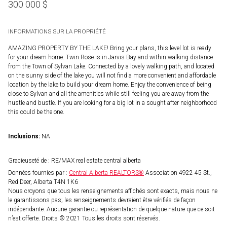
300 000
$
INFORMATIONS SUR LA PROPRIÉTÉ
AMAZING PROPERTY BY THE LAKE! Bring your plans, this level lot is ready
for your dream home. Twin Rose is in Jarvis Bay and within walking distance
from the Town of Sylvan Lake. Connected by a lovely walking path, and located
on the sunny side of the lake you will not find a more convenient and affordable
location by the lake to build your dream home. Enjoy the convenience of being
close to Sylvan and all the amenities while still feeling you are away from the
hustle and bustle. If you are looking for a big lot in a sought after neighborhood
this could be the one.
Inclusions:
NA
Gracieuseté de : RE/MAX real estate central alberta
Données fournies par :
Central Alberta REALTORS®
Association 4922 45 St.,
Red Deer, Alberta T4N 1K6
Nous croyons que tous les renseignements affichés sont exacts, mais nous ne
le garantissons pas; les renseignements devraient être vérifiés de façon
indépendante. Aucune garantie ou représentation de quelque nature que ce soit
n’est offerte. Droits © 2021 Tous les droits sont réservés.