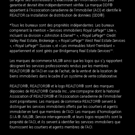
LePage et ses distributeurs. L'exactitude de l'information n'est pas
garantie et devrait être indépendamment vérifiée. La marque DDF®
appartient à l'Association canadienne de l’immobilier (ACI) et identifie le
REALTOR.ca Installation de distribution de données (SDD®).
*Tous les bureaux sont des propriétés indépendantes. Les bureaux
comprenant la mention « Services immobiliers Royal LePage
MD
Ltée »,
incluant sa division « Johnston & Daniel
MD
», « Royal LePage
MD
Credit
Valley Real Estate, Brokerage », « Royal LePage
MD
West Real Estate Services
», « Royal LePage
MD
Sussex », et « Les immeubles Mont-Tremblant »
appartiennent et sont gérés par Bridgemarq Real Estate Services
MD
.
Les marques de commerce MLS® ainsi que les logos qui s'y rapportent
désignent les services professionnels rendus par les membres
REALTORS® de l'ACI en vue de l'achat, de la vente et de la location de
biens immobiliers dans le cadre d'un système de vente collaborative.
REALTOR®, REALTORS® et le logo REALTOR® sont des marques
déposées de REALTOR® Canada Inc., une compagnie dont la National
Association of REALTORS® et l'Association canadienne de l’immobilier
sont propriétaires. Les marques de commerce REALTOR® servent à
distinguer les services immobiliers offerts par les courtiers et agents
immobilier en tant que membres de l'ACI. Les marques d'homologation
S.I.A.® /MLS®, Service inter-agences®, et leurs logos respectifs sont la
propriété de l'ACI, et ils servent à identifier les services immobiliers que
fournissent les courtiers et agents membres de l'ACI.