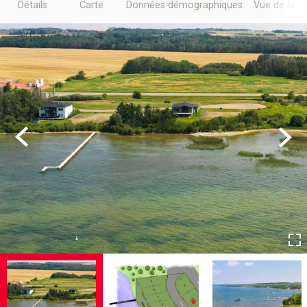
Détails
Carte
Données démographiques
Vue de la r
Previous
Next