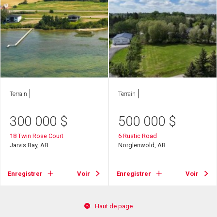
Terrain
Terrain
300 000
$
500 000
$
18 Twin Rose Court
6 Rustic Road
Jarvis Bay, AB
Norglenwold, AB
Enregistrer
Voir
Enregistrer
Voir
Haut de page