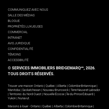
COMMUNIQUEZ AVEC NOUS
SALLE DES MÉDIAS
BLOGUE
PROPRIÉTÉS LUXUEUSES
COMMERCIAL
INTRANET
AVIS JURIDIQUE
CONFIDENTIALITÉ
TÉMOINS
ACCESSIBILITÉ
© SERVICES IMMOBILIERS BRIDGEMARQ
, 2026.
MD
TOUS DROITS RÉSERVÉS.
Trouver une maison
Ontario
|
Québec
|
Alberta
|
Colombie-Britannique
|
Manitoba
|
Saskatchewan
|
Nouveau-Brunswick
|
Terre-Neuve-et-Labrador
|
Territoires du Nord-Ouest
|
Nouvelle-Écosse
|
Île-du-Prince-Édouard
|
Yukon
|
Nunavut
.
Maisons à louer -
Ontario
|
Québec
|
Alberta
|
Colombie-Britannique
|