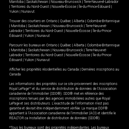
Manitoba
|
Saskatchewan
|
Nouveau-Brunswick
|
Terre-Neuve-et-Labrador
|
Territoires du Nord-Ouest
|
Nouvelle-Écosse
|
Île-du-Prince-Édouard
|
Yukon
|
Nunavut
.
Trouver des courtiers en
Ontario
|
Québec
|
Alberta
|
Colombie-Britannique
|
Manitoba
|
Saskatchewan
|
Nouveau-Brunswick
|
Terre-Neuve-et-
Labrador
|
Territoires du Nord-Ouest
|
Nouvelle-Écosse
|
Île-du-Prince-
Édouard
|
Yukon
|
Nunavut
Parcourir les bureaux en
Ontario
|
Québec
|
Alberta
|
Colombie-Britannique
|
Manitoba
|
Saskatchewan
|
Nouveau-Brunswick
|
Terre-Neuve-et-
Labrador
|
Territoires du Nord-Ouest
|
Nouvelle-Écosse
|
Île-du-Prince-
Édouard
|
Yukon
|
Nunavut
Afficher les propriétés résidentielles au Canada
|
Dernières inscriptions au
Canada
Les informations des propriétés sur ce site proviennent des inscriptions
Royal LePage
MD
et du service de distribution de données de l'Association
canadienne de l’immobilier (SDD®). SDD® met en référence des
inscriptions tenues par des agences immobilières autres que Royal
LePage et ses distributeurs. L'exactitude de l'information n'est pas
garantie et devrait être indépendamment vérifiée. La marque DDF®
appartient à l'Association canadienne de l’immobilier (ACI) et identifie le
REALTOR.ca Installation de distribution de données (SDD®).
*Tous les bureaux sont des propriétés indépendantes. Les bureaux