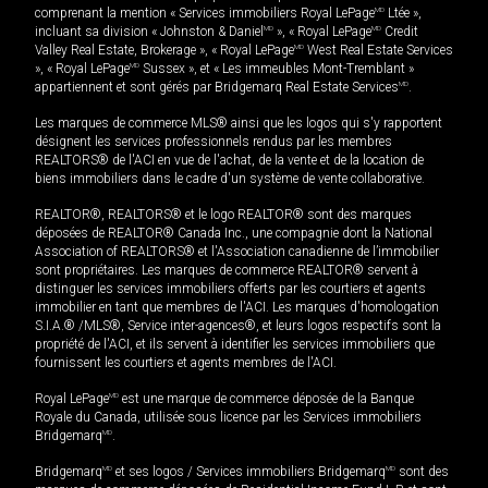
comprenant la mention « Services immobiliers Royal LePage
MD
Ltée »,
incluant sa division « Johnston & Daniel
MD
», « Royal LePage
MD
Credit
Valley Real Estate, Brokerage », « Royal LePage
MD
West Real Estate Services
», « Royal LePage
MD
Sussex », et « Les immeubles Mont-Tremblant »
appartiennent et sont gérés par Bridgemarq Real Estate Services
MD
.
Les marques de commerce MLS® ainsi que les logos qui s'y rapportent
désignent les services professionnels rendus par les membres
REALTORS® de l'ACI en vue de l'achat, de la vente et de la location de
biens immobiliers dans le cadre d'un système de vente collaborative.
REALTOR®, REALTORS® et le logo REALTOR® sont des marques
déposées de REALTOR® Canada Inc., une compagnie dont la National
Association of REALTORS® et l'Association canadienne de l’immobilier
sont propriétaires. Les marques de commerce REALTOR® servent à
distinguer les services immobiliers offerts par les courtiers et agents
immobilier en tant que membres de l'ACI. Les marques d'homologation
S.I.A.® /MLS®, Service inter-agences®, et leurs logos respectifs sont la
propriété de l'ACI, et ils servent à identifier les services immobiliers que
fournissent les courtiers et agents membres de l'ACI.
Royal LePage
MD
est une marque de commerce déposée de la Banque
Royale du Canada, utilisée sous licence par les Services immobiliers
Bridgemarq
MD
.
Bridgemarq
MD
et ses logos / Services immobiliers Bridgemarq
MD
sont des