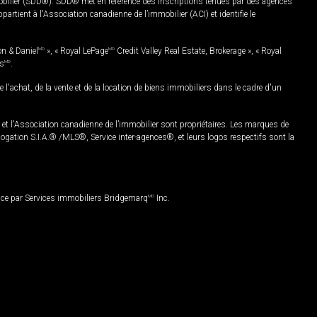
mobilier (SDD®). SDD® met en référence des inscriptions tenues par des agences
rtient à l'Association canadienne de l’immobilier (ACI) et identifie le
on & Daniel
MD
», « Royal LePage
MD
Credit Valley Real Estate, Brokerage », « Royal
es
MD
.
chat, de la vente et de la location de biens immobiliers dans le cadre d'un
Association canadienne de l’immobilier sont propriétaires. Les marques de
ation S.I.A.® /MLS®, Service inter-agences®, et leurs logos respectifs sont la
nce par Services immobiliers Bridgemarq
MD
Inc.