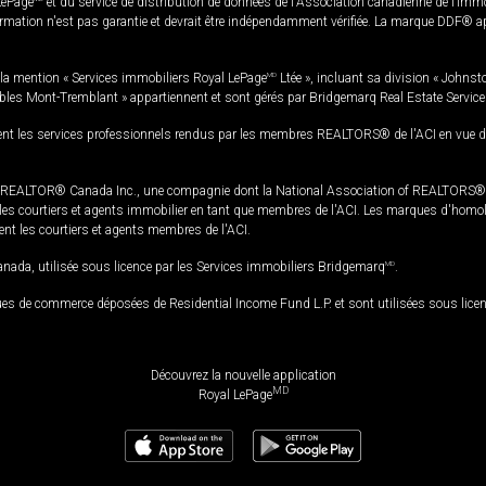
LePage
et du service de distribution de données de l'Association canadienne de l’im
rmation n'est pas garantie et devrait être indépendamment vérifiée. La marque DDF® appa
la mention « Services immobiliers Royal LePage
MD
Ltée », incluant sa division « Johnst
bles Mont-Tremblant » appartiennent et sont gérés par Bridgemarq Real Estate Servic
 les services professionnels rendus par les membres REALTORS® de l'ACI en vue de l'a
TOR® Canada Inc., une compagnie dont la National Association of REALTORS® et l'
s courtiers et agents immobilier en tant que membres de l'ACI. Les marques d'homolog
ssent les courtiers et agents membres de l'ACI.
da, utilisée sous licence par les Services immobiliers Bridgemarq
MD
.
s de commerce déposées de Residential Income Fund L.P. et sont utilisées sous lice
Découvrez la nouvelle application
MD
Royal LePage