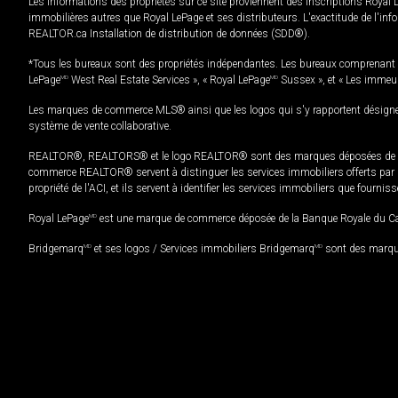
Les informations des propriétés sur ce site proviennent des inscriptions Royal 
immobilières autres que Royal LePage et ses distributeurs. L'exactitude de l'info
REALTOR.ca Installation de distribution de données (SDD®).
*Tous les bureaux sont des propriétés indépendantes. Les bureaux comprenant 
LePage
MD
West Real Estate Services », « Royal LePage
MD
Sussex », et « Les immeu
Les marques de commerce MLS® ainsi que les logos qui s'y rapportent désignent
système de vente collaborative.
REALTOR®, REALTORS® et le logo REALTOR® sont des marques déposées de REAL
commerce REALTOR® servent à distinguer les services immobiliers offerts par le
propriété de l'ACI, et ils servent à identifier les services immobiliers que fourni
Royal LePage
MD
est une marque de commerce déposée de la Banque Royale du Cana
Bridgemarq
MD
et ses logos / Services immobiliers Bridgemarq
MD
sont des marque