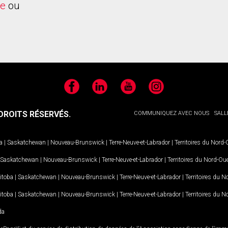
ie
ou
Facebook
LinkedIn
YouTube
Instagram
ROITS RÉSERVÉS.
COMMUNIQUEZ AVEC NOUS
SALL
a
|
Saskatchewan
|
Nouveau-Brunswick
|
Terre-Neuve-et-Labrador
|
Territoires du Nord
Saskatchewan
|
Nouveau-Brunswick
|
Terre-Neuve-et-Labrador
|
Territoires du Nord-Ou
itoba
|
Saskatchewan
|
Nouveau-Brunswick
|
Terre-Neuve-et-Labrador
|
Territoires du 
itoba
|
Saskatchewan
|
Nouveau-Brunswick
|
Terre-Neuve-et-Labrador
|
Territoires du 
da
MD