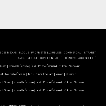
E DES MÉDIAS
BLOGUE
PROPRIÉTÉS LUXUEUSES
COMMERCIAL
INTRANET
AVIS JURIDIQUE
CONFIDENTIALITÉ
TÉMOINS
ACCESSIBILITÉ
-Ouest
|
Nouvelle-Écosse
|
Île-du-Prince-Édouard
|
Yukon
|
Nunavut
.
est
|
Nouvelle-Écosse
|
Île-du-Prince-Édouard
|
Yukon
|
Nunavut
.
Nord-Ouest
|
Nouvelle-Écosse
|
Île-du-Prince-Édouard
|
Yukon
|
Nunavut
Nord-Ouest
|
Nouvelle-Écosse
|
Île-du-Prince-Édouard
|
Yukon
|
Nunavut