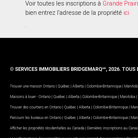
Voir toutes les inscriptions à
Grande Prair
bien entrez l'adresse de la propriété
ici
.
© SERVICES IMMOBILIERS BRIDGEMARQ
, 2026.
TOUS D
MD
Trouver une maison
Ontario
|
Québec
|
Alberta
|
Colombie-Britannique
|
Manitob
Maisons à louer -
Ontario
|
Québec
|
Alberta
|
Colombie-Britannique
|
Manitoba
|
Trouver des courtiers en
Ontario
|
Québec
|
Alberta
|
Colombie-Britannique
|
Man
Parcourir les bureaux en
Ontario
|
Québec
|
Alberta
|
Colombie-Britannique
|
Man
Afficher les propriétés résidentielles au Canada
|
Dernières inscriptions au Cana