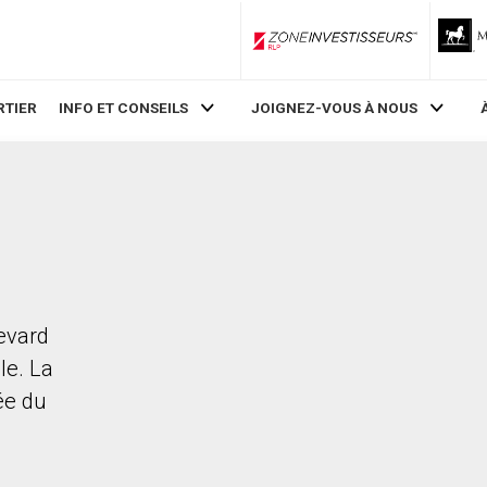
ZoneInvestisseurs RLP
RTIER
INFO ET CONSEILS
JOIGNEZ-VOUS À NOUS
levard
le. La
rée du