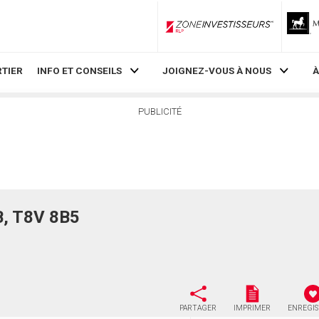
ZoneInvestisseurs RLP
TIER
INFO ET CONSEILS
JOIGNEZ-VOUS À NOUS
À
PUBLICITÉ
B, T8V 8B5
PARTAGER
IMPRIMER
ENREGI