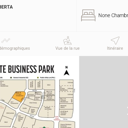
LBERTA
None Chamb
démographiques
Vue de la rue
Itinéraire
N