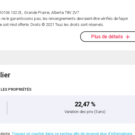
0106 102 St., Grande Prairie, Alberta T8V 2V7
ne le garantissons pas; les renseignements devraient être vérifiés de façon
oit n’est offerte. Droits © 2021 Tous les droits sont réservés.
Plus de détails
lier
 LES PROPRIÉTÉS
22,47 %
Variation des prix
(5 ans)
édente.
Trouvez un courtier dans ce secteur afin de recevoir plus d'informations.