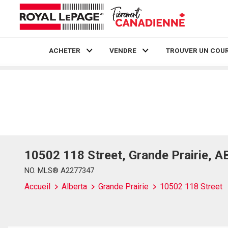
ACHETER
VENDRE
TROUVER UN COUR
Live
En Direct
10502 118 Street, Grande Prairie, A
NO. MLS® A2277347
Accueil
Alberta
Grande Prairie
10502 118 Street