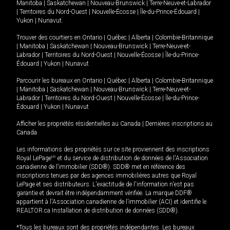
Manitoba
|
Saskatchewan
|
Nouveau-Brunswick
|
Terre-Neuve-et-Labrador
|
Territoires du Nord-Ouest
|
Nouvelle-Écosse
|
Île-du-Prince-Édouard
|
Yukon
|
Nunavut
.
Trouver des courtiers en
Ontario
|
Québec
|
Alberta
|
Colombie-Britannique
|
Manitoba
|
Saskatchewan
|
Nouveau-Brunswick
|
Terre-Neuve-et-
Labrador
|
Territoires du Nord-Ouest
|
Nouvelle-Écosse
|
Île-du-Prince-
Édouard
|
Yukon
|
Nunavut
Parcourir les bureaux en
Ontario
|
Québec
|
Alberta
|
Colombie-Britannique
|
Manitoba
|
Saskatchewan
|
Nouveau-Brunswick
|
Terre-Neuve-et-
Labrador
|
Territoires du Nord-Ouest
|
Nouvelle-Écosse
|
Île-du-Prince-
Édouard
|
Yukon
|
Nunavut
Afficher les propriétés résidentielles au Canada
|
Dernières inscriptions au
Canada
Les informations des propriétés sur ce site proviennent des inscriptions
Royal LePage
MD
et du service de distribution de données de l'Association
canadienne de l’immobilier (SDD®). SDD® met en référence des
inscriptions tenues par des agences immobilières autres que Royal
LePage et ses distributeurs. L'exactitude de l'information n'est pas
garantie et devrait être indépendamment vérifiée. La marque DDF®
appartient à l'Association canadienne de l’immobilier (ACI) et identifie le
REALTOR.ca Installation de distribution de données (SDD®).
*Tous les bureaux sont des propriétés indépendantes. Les bureaux