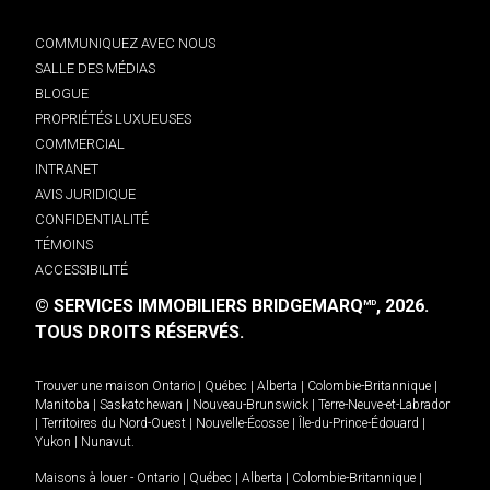
COMMUNIQUEZ AVEC NOUS
SALLE DES MÉDIAS
BLOGUE
PROPRIÉTÉS LUXUEUSES
COMMERCIAL
INTRANET
AVIS JURIDIQUE
CONFIDENTIALITÉ
TÉMOINS
ACCESSIBILITÉ
© SERVICES IMMOBILIERS BRIDGEMARQ
, 2026.
MD
TOUS DROITS RÉSERVÉS.
Trouver une maison
Ontario
|
Québec
|
Alberta
|
Colombie-Britannique
|
Manitoba
|
Saskatchewan
|
Nouveau-Brunswick
|
Terre-Neuve-et-Labrador
|
Territoires du Nord-Ouest
|
Nouvelle-Écosse
|
Île-du-Prince-Édouard
|
Yukon
|
Nunavut
.
Maisons à louer -
Ontario
|
Québec
|
Alberta
|
Colombie-Britannique
|