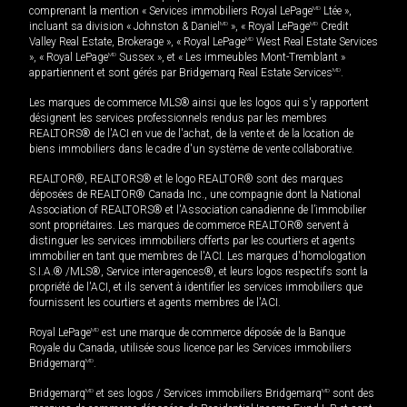
comprenant la mention « Services immobiliers Royal LePage
MD
Ltée »,
incluant sa division « Johnston & Daniel
MD
», « Royal LePage
MD
Credit
Valley Real Estate, Brokerage », « Royal LePage
MD
West Real Estate Services
», « Royal LePage
MD
Sussex », et « Les immeubles Mont-Tremblant »
appartiennent et sont gérés par Bridgemarq Real Estate Services
MD
.
Les marques de commerce MLS® ainsi que les logos qui s'y rapportent
désignent les services professionnels rendus par les membres
REALTORS® de l'ACI en vue de l'achat, de la vente et de la location de
biens immobiliers dans le cadre d'un système de vente collaborative.
REALTOR®, REALTORS® et le logo REALTOR® sont des marques
déposées de REALTOR® Canada Inc., une compagnie dont la National
Association of REALTORS® et l'Association canadienne de l’immobilier
sont propriétaires. Les marques de commerce REALTOR® servent à
distinguer les services immobiliers offerts par les courtiers et agents
immobilier en tant que membres de l'ACI. Les marques d'homologation
S.I.A.® /MLS®, Service inter-agences®, et leurs logos respectifs sont la
propriété de l'ACI, et ils servent à identifier les services immobiliers que
fournissent les courtiers et agents membres de l'ACI.
Royal LePage
MD
est une marque de commerce déposée de la Banque
Royale du Canada, utilisée sous licence par les Services immobiliers
Bridgemarq
MD
.
Bridgemarq
MD
et ses logos / Services immobiliers Bridgemarq
MD
sont des