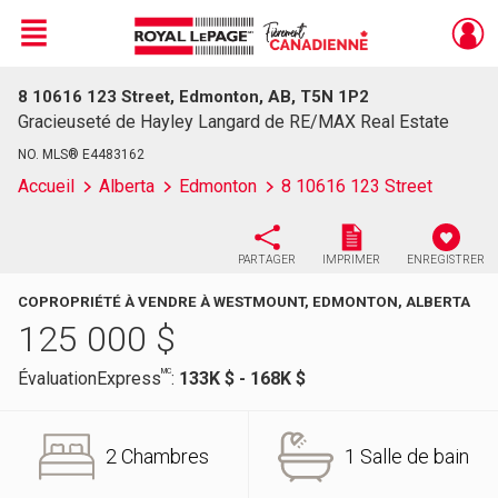
Menu
8 10616 123 Street, Edmonton, AB, T5N 1P2
Live
En Direct
Gracieuseté de Hayley Langard de RE/MAX Real Estate
NO. MLS® E4483162
Accueil
Alberta
Edmonton
8 10616 123 Street
PARTAGER
IMPRIMER
ENREGISTRER
COPROPRIÉTÉ À VENDRE À WESTMOUNT, EDMONTON, ALBERTA
125 000
$
MC
ÉvaluationExpress
:
133K $ - 168K $
2 Chambres
1 Salle de bain