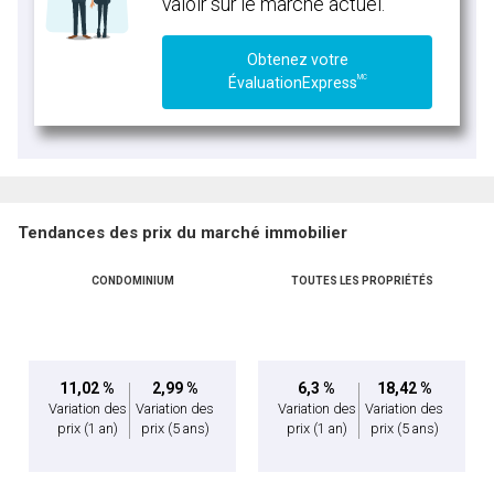
valoir sur le marché actuel.
Obtenez votre
MC
ÉvaluationExpress
Tendances des prix du marché immobilier
CONDOMINIUM
TOUTES LES PROPRIÉTÉS
11,02 %
2,99 %
6,3 %
18,42 %
Variation des
Variation des
Variation des
Variation des
prix
(1 an)
prix
(5 ans)
prix
(1 an)
prix
(5 ans)