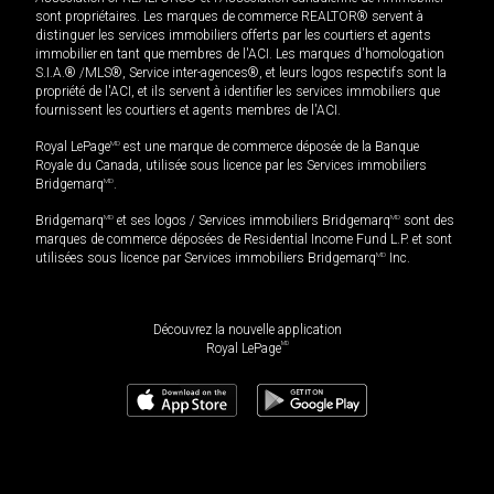
sont propriétaires. Les marques de commerce REALTOR® servent à
distinguer les services immobiliers offerts par les courtiers et agents
immobilier en tant que membres de l'ACI. Les marques d'homologation
S.I.A.® /MLS®, Service inter-agences®, et leurs logos respectifs sont la
propriété de l'ACI, et ils servent à identifier les services immobiliers que
fournissent les courtiers et agents membres de l'ACI.
Royal LePage
MD
est une marque de commerce déposée de la Banque
Royale du Canada, utilisée sous licence par les Services immobiliers
Bridgemarq
MD
.
Bridgemarq
MD
et ses logos / Services immobiliers Bridgemarq
MD
sont des
marques de commerce déposées de Residential Income Fund L.P. et sont
utilisées sous licence par Services immobiliers Bridgemarq
MD
Inc.
Découvrez la nouvelle application
MD
Royal LePage
125 000
$
Planifier une visite
Demander plus d'information