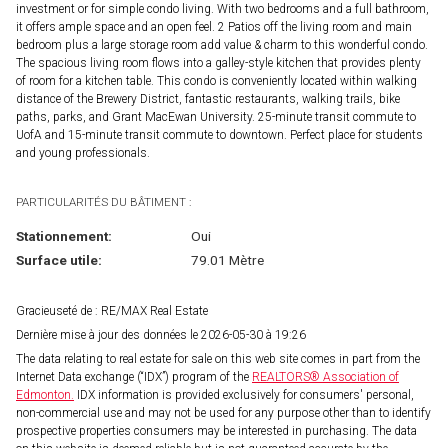
investment or for simple condo living. With two bedrooms and a full bathroom,
it offers ample space and an open feel. 2 Patios off the living room and main
bedroom plus a large storage room add value & charm to this wonderful condo.
The spacious living room flows into a galley-style kitchen that provides plenty
of room for a kitchen table. This condo is conveniently located within walking
distance of the Brewery District, fantastic restaurants, walking trails, bike
paths, parks, and Grant MacEwan University. 25-minute transit commute to
UofA and 15-minute transit commute to downtown. Perfect place for students
and young professionals.
PARTICULARITÉS DU BÂTIMENT :
Stationnement:
Oui
Surface utile:
79.01 Mètre
Gracieuseté de : RE/MAX Real Estate
Dernière mise à jour des données le 2026-05-30 à 19:26
The data relating to real estate for sale on this web site comes in part from the
Internet Data exchange (“IDX”) program of the
REALTORS® Association of
Edmonton.
IDX information is provided exclusively for consumers' personal,
non-commercial use and may not be used for any purpose other than to identify
prospective properties consumers may be interested in purchasing. The data