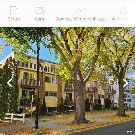
Détails
Carte
Données démographiques
Vue de la r
Previous
Next