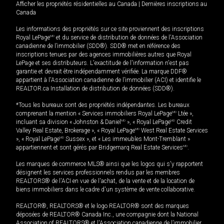
Afficher les propriétés résidentielles au Canada
|
Dernières inscriptions au
Canada
Les informations des propriétés sur ce site proviennent des inscriptions
Royal LePage
MD
et du service de distribution de données de l'Association
canadienne de l’immobilier (SDD®). SDD® met en référence des
inscriptions tenues par des agences immobilières autres que Royal
LePage et ses distributeurs. L'exactitude de l'information n'est pas
garantie et devrait être indépendamment vérifiée. La marque DDF®
appartient à l'Association canadienne de l’immobilier (ACI) et identifie le
REALTOR.ca Installation de distribution de données (SDD®).
*Tous les bureaux sont des propriétés indépendantes. Les bureaux
comprenant la mention « Services immobiliers Royal LePage
MD
Ltée »,
incluant sa division « Johnston & Daniel
MD
», « Royal LePage
MD
Credit
Valley Real Estate, Brokerage », « Royal LePage
MD
West Real Estate Services
», « Royal LePage
MD
Sussex », et « Les immeubles Mont-Tremblant »
appartiennent et sont gérés par Bridgemarq Real Estate Services
MD
.
Les marques de commerce MLS® ainsi que les logos qui s'y rapportent
désignent les services professionnels rendus par les membres
REALTORS® de l'ACI en vue de l'achat, de la vente et de la location de
biens immobiliers dans le cadre d'un système de vente collaborative.
REALTOR®, REALTORS® et le logo REALTOR® sont des marques
déposées de REALTOR® Canada Inc., une compagnie dont la National
Association of REALTORS® et l'Association canadienne de l’immobilier