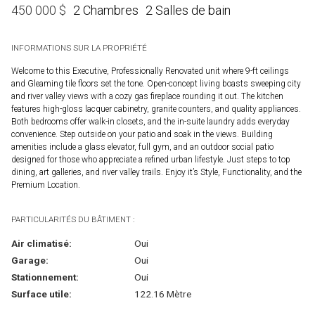
2 Chambres
2 Salles de bain
450 000
$
INFORMATIONS SUR LA PROPRIÉTÉ
Welcome to this Executive, Professionally Renovated unit where 9-ft ceilings
and Gleaming tile floors set the tone. Open-concept living boasts sweeping city
and river valley views with a cozy gas fireplace rounding it out. The kitchen
features high-gloss lacquer cabinetry, granite counters, and quality appliances.
Both bedrooms offer walk-in closets, and the in-suite laundry adds everyday
convenience. Step outside on your patio and soak in the views. Building
amenities include a glass elevator, full gym, and an outdoor social patio
designed for those who appreciate a refined urban lifestyle. Just steps to top
dining, art galleries, and river valley trails. Enjoy it’s Style, Functionality, and the
Premium Location.
PARTICULARITÉS DU BÂTIMENT :
Air climatisé:
Oui
Garage:
Oui
Stationnement:
Oui
Surface utile:
122.16 Mètre