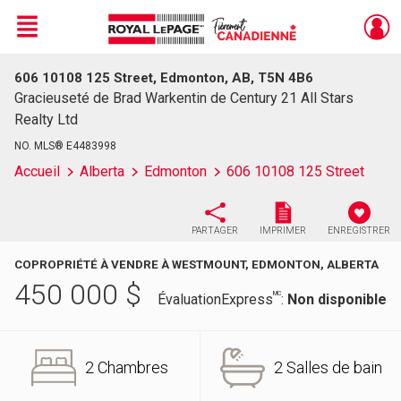
Menu
606 10108 125 Street, Edmonton, AB, T5N 4B6
Live
En Direct
Gracieuseté de Brad Warkentin de Century 21 All Stars
Realty Ltd
NO. MLS® E4483998
Accueil
Alberta
Edmonton
606 10108 125 Street
PARTAGER
IMPRIMER
ENREGISTRER
COPROPRIÉTÉ À VENDRE À WESTMOUNT, EDMONTON, ALBERTA
450 000
$
MC
ÉvaluationExpress
:
Non disponible
2 Chambres
2 Salles de bain