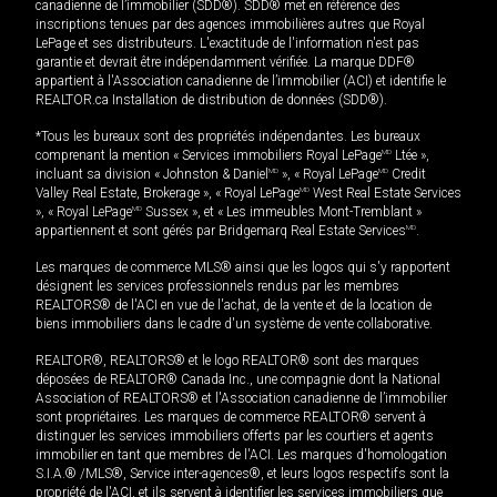
canadienne de l’immobilier (SDD®). SDD® met en référence des
inscriptions tenues par des agences immobilières autres que Royal
LePage et ses distributeurs. L'exactitude de l'information n'est pas
garantie et devrait être indépendamment vérifiée. La marque DDF®
appartient à l'Association canadienne de l’immobilier (ACI) et identifie le
REALTOR.ca Installation de distribution de données (SDD®).
*Tous les bureaux sont des propriétés indépendantes. Les bureaux
comprenant la mention « Services immobiliers Royal LePage
MD
Ltée »,
incluant sa division « Johnston & Daniel
MD
», « Royal LePage
MD
Credit
Valley Real Estate, Brokerage », « Royal LePage
MD
West Real Estate Services
», « Royal LePage
MD
Sussex », et « Les immeubles Mont-Tremblant »
appartiennent et sont gérés par Bridgemarq Real Estate Services
MD
.
Les marques de commerce MLS® ainsi que les logos qui s'y rapportent
désignent les services professionnels rendus par les membres
REALTORS® de l'ACI en vue de l'achat, de la vente et de la location de
biens immobiliers dans le cadre d'un système de vente collaborative.
REALTOR®, REALTORS® et le logo REALTOR® sont des marques
déposées de REALTOR® Canada Inc., une compagnie dont la National
Association of REALTORS® et l'Association canadienne de l’immobilier
sont propriétaires. Les marques de commerce REALTOR® servent à
distinguer les services immobiliers offerts par les courtiers et agents
immobilier en tant que membres de l'ACI. Les marques d'homologation
S.I.A.® /MLS®, Service inter-agences®, et leurs logos respectifs sont la
propriété de l'ACI, et ils servent à identifier les services immobiliers que