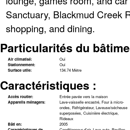
lounge, games room, and car
Sanctuary, Blackmud Creek R
shopping, and dining.
Particularités du bâtime
Air climatisé:
Oui
Stationnement:
Oui
Surface utile:
134.74 Mètre
Caractéristiques :
Accès routier:
Entrée pavée vers la maison
Appareils ménagers:
Lave-vaisselle encastré, Four à micro-
ondes, Réfrigérateur, Laveuse/sécheuse
superposées, Cuisinière électrique,
Rideaux
Bâti en:
2005
Caractéristiques de
Conditionneur d'air, Lave-auto, Pavillon,