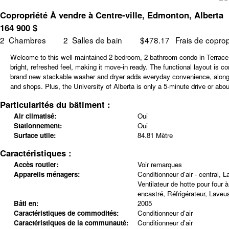
Copropriété À vendre à Centre-ville, Edmonton, Alberta
164 900
$
2
Chambres
2
Salles de bain
$478.17
Frais de coprop
Welcome to this well-maintained 2-bedroom, 2-bathroom condo in Terrace C
bright, refreshed feel, making it move-in ready. The functional layout is 
brand new stackable washer and dryer adds everyday convenience, along w
and shops. Plus, the University of Alberta is only a 5-minute drive or abo
Particularités du bâtiment :
Air climatisé:
Oui
Stationnement:
Oui
Surface utile:
84.81 Mètre
Caractéristiques :
Accès routier:
Voir remarques
Appareils ménagers:
Conditionneur d'air - central, L
Ventilateur de hotte pour four 
encastré, Réfrigérateur, Lave
Bâti en:
2005
Caractéristiques de commodités:
Conditionneur d'air
Caractéristiques de la communauté:
Conditionneur d'air