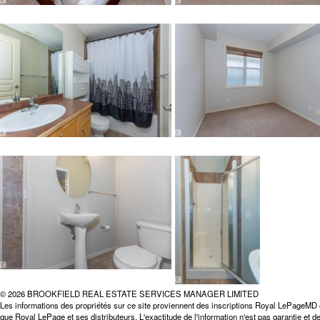
© 2026 BROOKFIELD REAL ESTATE SERVICES MANAGER LIMITED
Les informations des propriétés sur ce site proviennent des inscriptions Royal LePageMD 
que Royal LePage et ses distributeurs. L'exactitude de l'information n'est pas garantie et