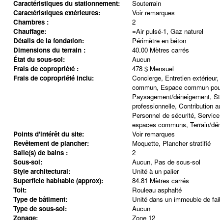
Caractéristiques du stationnement:
Souterrain
Caractéristiques extérieures:
Voir remarques
Chambres :
2
Chauffage:
=Air pulsé-1, Gaz naturel
Détails de la fondation:
Périmètre en béton
Dimensions du terrain :
40.00 Mètres carrés
État du sous-sol:
Aucun
Frais de copropriété :
478 $ Mensuel
Frais de copropriété inclu:
Concierge, Entretien extérieu
commun, Espace commun pour
Paysagement/déneigement, St
professionnelle, Contribution a
Personnel de sécurité, Service
espaces communs, Terrain/d
Points d'intérêt du site:
Voir remarques
Revêtement de plancher:
Moquette, Plancher stratifié
Salle(s) de bains :
2
Sous-sol:
Aucun, Pas de sous-sol
Style architectural:
Unité à un palier
Superficie habitable (approx):
84.81 Mètres carrés
Toit:
Rouleau asphalté
Type de bâtiment:
Unité dans un immeuble de fai
Type de sous-sol:
Aucun
Zonage:
Zone 12