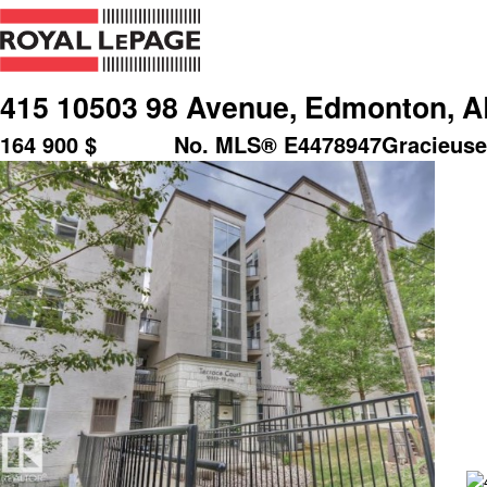
415 10503 98 Avenue, Edmonton, A
164 900
$
No. MLS® E4478947
Gracieuse