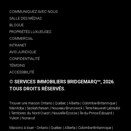
COMMUNIQUEZ AVEC NOUS
SALLE DES MÉDIAS
BLOGUE
PROPRIÉTÉS LUXUEUSES
COMMERCIAL
INTRANET
AVIS JURIDIQUE
CONFIDENTIALITÉ
TÉMOINS
ACCESSIBILITÉ
© SERVICES IMMOBILIERS BRIDGEMARQ
, 2026.
MD
TOUS DROITS RÉSERVÉS.
Trouver une maison
Ontario
|
Québec
|
Alberta
|
Colombie-Britannique
|
Manitoba
|
Saskatchewan
|
Nouveau-Brunswick
|
Terre-Neuve-et-Labrador
|
Territoires du Nord-Ouest
|
Nouvelle-Écosse
|
Île-du-Prince-Édouard
|
Yukon
|
Nunavut
.
Maisons à louer -
Ontario
|
Québec
|
Alberta
|
Colombie-Britannique
|