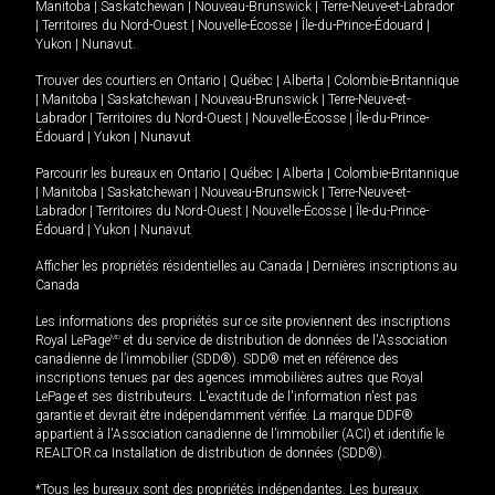
Manitoba
|
Saskatchewan
|
Nouveau-Brunswick
|
Terre-Neuve-et-Labrador
|
Territoires du Nord-Ouest
|
Nouvelle-Écosse
|
Île-du-Prince-Édouard
|
Yukon
|
Nunavut
.
Trouver des courtiers en
Ontario
|
Québec
|
Alberta
|
Colombie-Britannique
|
Manitoba
|
Saskatchewan
|
Nouveau-Brunswick
|
Terre-Neuve-et-
Labrador
|
Territoires du Nord-Ouest
|
Nouvelle-Écosse
|
Île-du-Prince-
Édouard
|
Yukon
|
Nunavut
Parcourir les bureaux en
Ontario
|
Québec
|
Alberta
|
Colombie-Britannique
|
Manitoba
|
Saskatchewan
|
Nouveau-Brunswick
|
Terre-Neuve-et-
Labrador
|
Territoires du Nord-Ouest
|
Nouvelle-Écosse
|
Île-du-Prince-
Édouard
|
Yukon
|
Nunavut
Afficher les propriétés résidentielles au Canada
|
Dernières inscriptions au
Canada
Les informations des propriétés sur ce site proviennent des inscriptions
Royal LePage
MD
et du service de distribution de données de l'Association
canadienne de l’immobilier (SDD®). SDD® met en référence des
inscriptions tenues par des agences immobilières autres que Royal
LePage et ses distributeurs. L'exactitude de l'information n'est pas
garantie et devrait être indépendamment vérifiée. La marque DDF®
appartient à l'Association canadienne de l’immobilier (ACI) et identifie le
REALTOR.ca Installation de distribution de données (SDD®).
*Tous les bureaux sont des propriétés indépendantes. Les bureaux