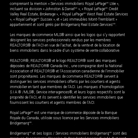
comprenant la mention « Services immobiliers Royal LePage
MD
Ltée »,
incluant sa division « Johnston & Daniel
MD
», « Royal LePage
MD
Credit
Valley Real Estate, Brokerage », « Royal LePage
MD
West Real Estate Services
», « Royal LePage
MD
Sussex », et « Les immeubles Mont-Tremblant »
appartiennent et sont gérés par Bridgemarq Real Estate Services
MD
.
Les marques de commerce MLS® ainsi que les logos qui s'y rapportent
désignent les services professionnels rendus par les membres
REALTORS® de l'ACI en vue de l'achat, de la vente et de la location de
biens immobiliers dans le cadre d'un système de vente collaborative.
REALTOR®, REALTORS® et le logo REALTOR® sont des marques
déposées de REALTOR® Canada Inc., une compagnie dont la National
Association of REALTORS® et l'Association canadienne de l’immobilier
sont propriétaires. Les marques de commerce REALTOR® servent à
distinguer les services immobiliers offerts par les courtiers et agents
immobilier en tant que membres de l'ACI. Les marques d'homologation
S.I.A.® /MLS®, Service inter-agences®, et leurs logos respectifs sont la
propriété de l'ACI, et ils servent à identifier les services immobiliers que
fournissent les courtiers et agents membres de l'ACI.
Royal LePage
MD
est une marque de commerce déposée de la Banque
Royale du Canada, utilisée sous licence par les Services immobiliers
Bridgemarq
MD
.
Bridgemarq
MD
et ses logos / Services immobiliers Bridgemarq
MD
sont des