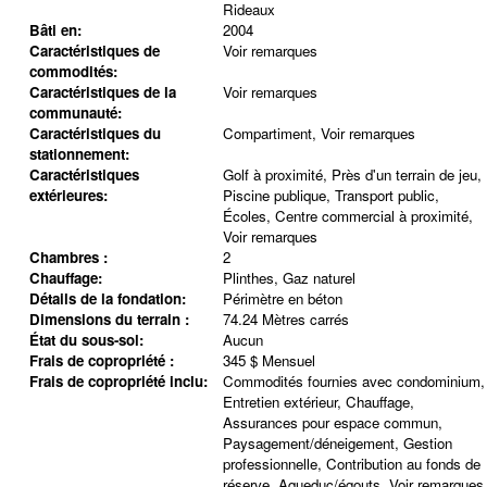
Rideaux
Bâti en:
2004
Caractéristiques de
Voir remarques
commodités:
Caractéristiques de la
Voir remarques
communauté:
Caractéristiques du
Compartiment, Voir remarques
stationnement:
Caractéristiques
Golf à proximité, Près d'un terrain de jeu,
extérieures:
Piscine publique, Transport public,
Écoles, Centre commercial à proximité,
Voir remarques
Chambres :
2
Chauffage:
Plinthes, Gaz naturel
Détails de la fondation:
Périmètre en béton
Dimensions du terrain :
74.24 Mètres carrés
État du sous-sol:
Aucun
Frais de copropriété :
345 $ Mensuel
Frais de copropriété inclu:
Commodités fournies avec condominium,
Entretien extérieur, Chauffage,
Assurances pour espace commun,
Paysagement/déneigement, Gestion
professionnelle, Contribution au fonds de
réserve, Aqueduc/égouts, Voir remarques