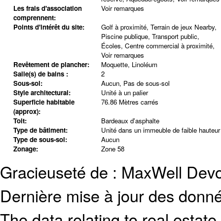
Les frais d'association
Voir remarques
comprennent:
Points d'intérêt du site:
Golf à proximité, Terrain de jeux Nearby,
Piscine publique, Transport public,
Écoles, Centre commercial à proximité,
Voir remarques
Revêtement de plancher:
Moquette, Linoléum
Salle(s) de bains :
2
Sous-sol:
Aucun, Pas de sous-sol
Style architectural:
Unité à un palier
Superficie habitable
76.86 Mètres carrés
(approx):
Toit:
Bardeaux d'asphalte
Type de bâtiment:
Unité dans un immeuble de faible hauteur
Type de sous-sol:
Aucun
Zonage:
Zone 58
Gracieuseté de : MaxWell Devo
Dernière mise à jour des donn
The data relating to real estate