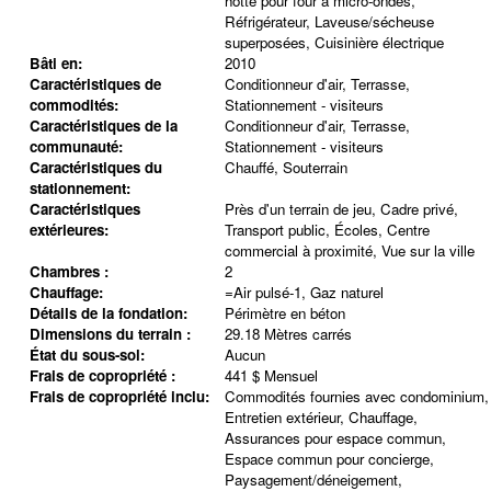
hotte pour four à micro-ondes,
Réfrigérateur, Laveuse/sécheuse
superposées, Cuisinière électrique
Bâti en:
2010
Caractéristiques de
Conditionneur d'air, Terrasse,
commodités:
Stationnement - visiteurs
Caractéristiques de la
Conditionneur d'air, Terrasse,
communauté:
Stationnement - visiteurs
Caractéristiques du
Chauffé, Souterrain
stationnement:
Caractéristiques
Près d'un terrain de jeu, Cadre privé,
extérieures:
Transport public, Écoles, Centre
commercial à proximité, Vue sur la ville
Chambres :
2
Chauffage:
=Air pulsé-1, Gaz naturel
Détails de la fondation:
Périmètre en béton
Dimensions du terrain :
29.18 Mètres carrés
État du sous-sol:
Aucun
Frais de copropriété :
441 $ Mensuel
Frais de copropriété inclu:
Commodités fournies avec condominium,
Entretien extérieur, Chauffage,
Assurances pour espace commun,
Espace commun pour concierge,
Paysagement/déneigement,