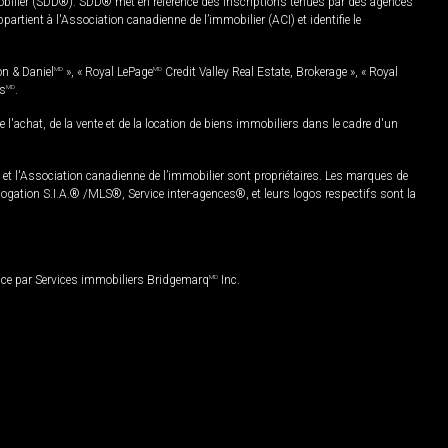
mobilier (SDD®). SDD® met en référence des inscriptions tenues par des agences
rtient à l'Association canadienne de l’immobilier (ACI) et identifie le
on & Daniel
MD
», « Royal LePage
MD
Credit Valley Real Estate, Brokerage », « Royal
es
MD
.
chat, de la vente et de la location de biens immobiliers dans le cadre d'un
Association canadienne de l’immobilier sont propriétaires. Les marques de
ation S.I.A.® /MLS®, Service inter-agences®, et leurs logos respectifs sont la
nce par Services immobiliers Bridgemarq
MD
Inc.