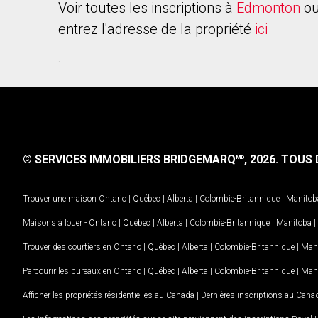
Voir toutes les inscriptions à
Edmonton
ou
entrez l'adresse de la propriété
ici
.
© SERVICES IMMOBILIERS BRIDGEMARQ
, 2026.
TOUS D
MD
Trouver une maison
Ontario
|
Québec
|
Alberta
|
Colombie-Britannique
|
Manitob
Maisons à louer -
Ontario
|
Québec
|
Alberta
|
Colombie-Britannique
|
Manitoba
|
Trouver des courtiers en
Ontario
|
Québec
|
Alberta
|
Colombie-Britannique
|
Man
Parcourir les bureaux en
Ontario
|
Québec
|
Alberta
|
Colombie-Britannique
|
Man
Afficher les propriétés résidentielles au Canada
|
Dernières inscriptions au Cana