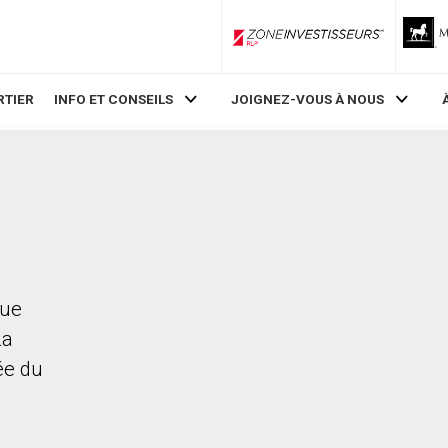
ZoneInvestisseurs RLP
RTIER
INFO ET CONSEILS
JOIGNEZ-VOUS À NOUS
nue
La
rée du