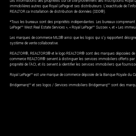
Les informations des propriétés sur ce site proviennent des inscriptions Royal 
immobilières autres que Royal LePage et ses distributeurs. L'exactitude de l'info
REALTOR.ca Installation de distribution de données (SDD®).
*Tous les bureaux sont des propriétés indépendantes. Les bureaux comprenant 
LePage
MD
West Real Estate Services », « Royal LePage
MD
Sussex », et « Les immeu
Les marques de commerce MLS® ainsi que les logos qui s'y rapportent désignent
système de vente collaborative.
REALTOR®, REALTORS® et le logo REALTOR® sont des marques déposées de REAL
commerce REALTOR® servent à distinguer les services immobiliers offerts par le
propriété de l'ACI, et ils servent à identifier les services immobiliers que fourni
Royal LePage
MD
est une marque de commerce déposée de la Banque Royale du Cana
Bridgemarq
MD
et ses logos / Services immobiliers Bridgemarq
MD
sont des marque