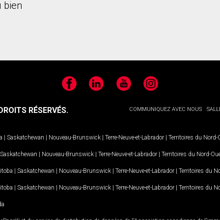
 bien
Facebook
LinkedIn
YouTube
Instagram
ROITS RÉSERVÉS.
COMMUNIQUEZ AVEC NOUS
SALL
a
|
Saskatchewan
|
Nouveau-Brunswick
|
Terre-Neuve-et-Labrador
|
Territoires du Nord
Saskatchewan
|
Nouveau-Brunswick
|
Terre-Neuve-et-Labrador
|
Territoires du Nord-Ou
itoba
|
Saskatchewan
|
Nouveau-Brunswick
|
Terre-Neuve-et-Labrador
|
Territoires du 
itoba
|
Saskatchewan
|
Nouveau-Brunswick
|
Terre-Neuve-et-Labrador
|
Territoires du 
da
MD