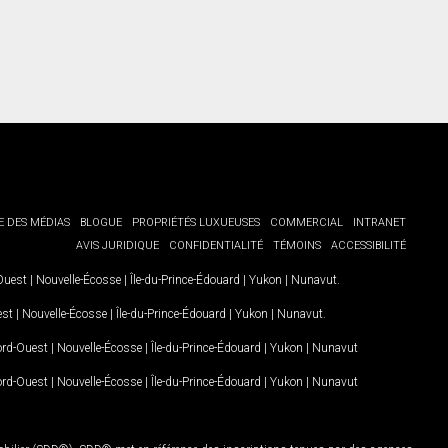
E DES MÉDIAS
BLOGUE
PROPRIÉTÉS LUXUEUSES
COMMERCIAL
INTRANET
AVIS JURIDIQUE
CONFIDENTIALITÉ
TÉMOINS
ACCESSIBILITÉ
-Ouest
|
Nouvelle-Écosse
|
Île-du-Prince-Édouard
|
Yukon
|
Nunavut
.
est
|
Nouvelle-Écosse
|
Île-du-Prince-Édouard
|
Yukon
|
Nunavut
.
Nord-Ouest
|
Nouvelle-Écosse
|
Île-du-Prince-Édouard
|
Yukon
|
Nunavut
Nord-Ouest
|
Nouvelle-Écosse
|
Île-du-Prince-Édouard
|
Yukon
|
Nunavut