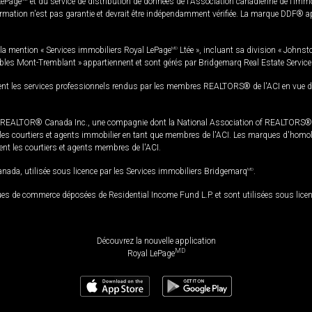
LePage
et du service de distribution de données de l'Association canadienne de l’im
rmation n'est pas garantie et devrait être indépendamment vérifiée. La marque DDF® appa
la mention « Services immobiliers Royal LePage
MD
Ltée », incluant sa division « Johnst
bles Mont-Tremblant » appartiennent et sont gérés par Bridgemarq Real Estate Servic
 les services professionnels rendus par les membres REALTORS® de l'ACI en vue de l'a
TOR® Canada Inc., une compagnie dont la National Association of REALTORS® et l'
s courtiers et agents immobilier en tant que membres de l'ACI. Les marques d'homolog
ssent les courtiers et agents membres de l'ACI.
da, utilisée sous licence par les Services immobiliers Bridgemarq
MD
.
s de commerce déposées de Residential Income Fund L.P. et sont utilisées sous lice
Découvrez la nouvelle application
MD
Royal LePage