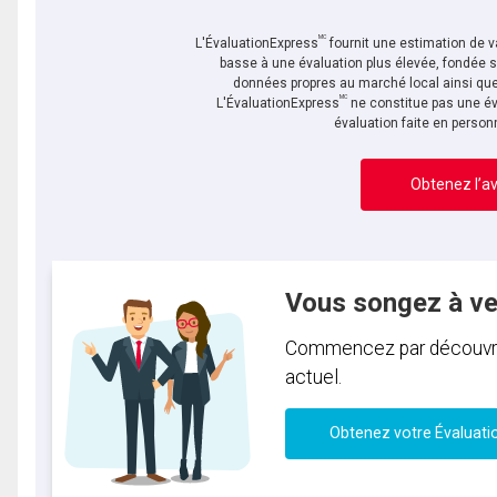
MC
L'ÉvaluationExpress
fournit une estimation de va
basse à une évaluation plus élevée, fondée 
données propres au marché local ainsi que 
MC
L'ÉvaluationExpress
ne constitue pas une év
évaluation faite en person
Obtenez l’av
Vous songez à v
Commencez par découvrir 
actuel.
Obtenez votre Évaluati