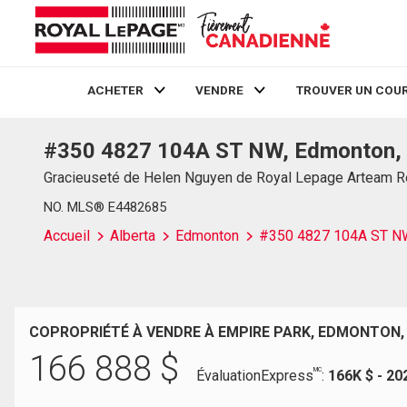
ACHETER
VENDRE
TROUVER UN COUR
#350 4827 104A ST NW, Edmonton,
Live
En Direct
Gracieuseté de Helen Nguyen de Royal Lepage Arteam R
NO. MLS® E4482685
Accueil
Alberta
Edmonton
#350 4827 104A ST N
COPROPRIÉTÉ À VENDRE À EMPIRE PARK, EDMONTON,
166 888
$
MC
ÉvaluationExpress
:
166K $ - 20