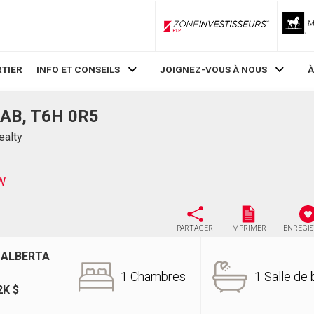
ZoneInvestisseurs RLP
TIER
INFO ET CONSEILS
JOIGNEZ-VOUS À NOUS
À
 AB, T6H 0R5
ealty
W
PARTAGER
IMPRIMER
ENREGI
 ALBERTA
1 Chambres
1 Salle de 
2K $