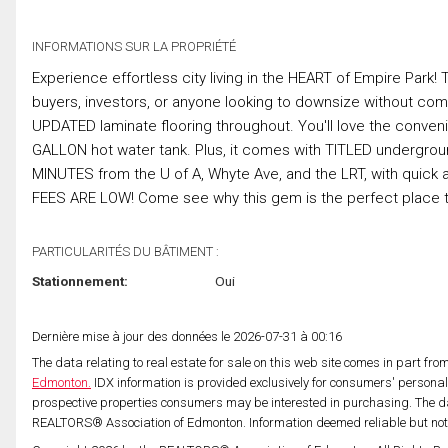
INFORMATIONS SUR LA PROPRIÉTÉ
Experience effortless city living in the HEART of Empire Park
buyers, investors, or anyone looking to downsize without com
UPDATED laminate flooring throughout. You'll love the conveni
GALLON hot water tank. Plus, it comes with TITLED undergrou
MINUTES from the U of A, Whyte Ave, and the LRT, with quic
FEES ARE LOW! Come see why this gem is the perfect place t
PARTICULARITÉS DU BÂTIMENT :
Stationnement:
Oui
Dernière mise à jour des données le 2026-07-31 à 00:16
The data relating to real estate for sale on this web site comes in part fr
Edmonton.
IDX information is provided exclusively for consumers' persona
prospective properties consumers may be interested in purchasing. The da
REALTORS® Association of Edmonton. Information deemed reliable but no