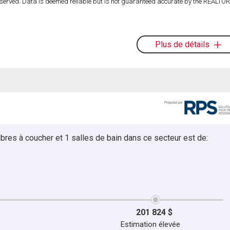
served. Data is deemed reliable but is not guaranteed accurate by the REALT
Plus de détails
bres à coucher et 1 salles de bain dans ce secteur est de:
201 824 $
Estimation élevée