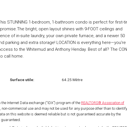
! This STUNNING 1-bedroom, 1-bathroom condo is perfect for first-t
promise.The bright, open layout shines with 9-FOOT ceilings and
ence of in-suite laundry, your own private furnace, and a newer 50
nd parking and extra storage! LOCATION is everything here—you’re
k access to the Whitemud and Anthony Henday. Best of all? The CO
o call home.
Surface utile:
64.25 Mètre
om the Internet Data exchange (“IDX”) program of the
REALTORS® Association of
l, non-commercial use and may not be used for any purpose other than to identif
ta on this website is deemed reliable but is not guaranteed accurate by the
t guaranteed.