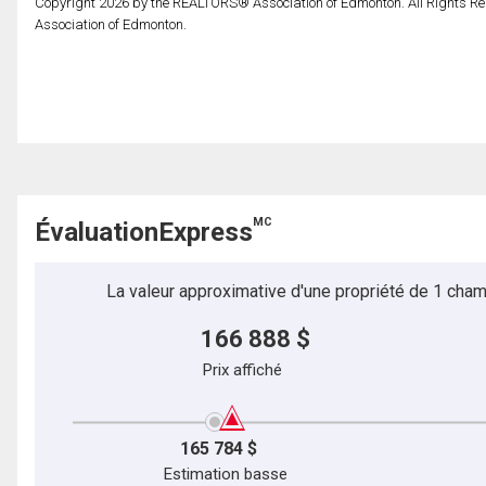
Copyright 2026 by the REALTORS® Association of Edmonton. All Rights Re
Association of Edmonton.
MC
ÉvaluationExpress
La valeur approximative d'une propriété de 1 cham
166 888 $
Prix affiché
165 784 $
Estimation basse