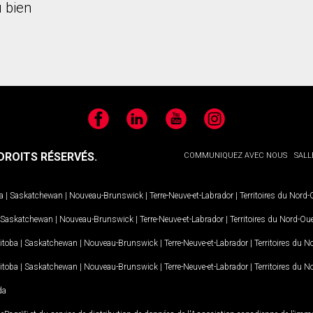
 bien
Facebook
LinkedIn
YouTube
Instagram
ROITS RÉSERVÉS.
COMMUNIQUEZ AVEC NOUS
SALL
a
|
Saskatchewan
|
Nouveau-Brunswick
|
Terre-Neuve-et-Labrador
|
Territoires du Nord
Saskatchewan
|
Nouveau-Brunswick
|
Terre-Neuve-et-Labrador
|
Territoires du Nord-Ou
itoba
|
Saskatchewan
|
Nouveau-Brunswick
|
Terre-Neuve-et-Labrador
|
Territoires du 
itoba
|
Saskatchewan
|
Nouveau-Brunswick
|
Terre-Neuve-et-Labrador
|
Territoires du 
da
MD