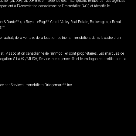
mobilier (SDD®). SDD® met en référence des inscriptions tenues par des agences
rtient à l'Association canadienne de l’immobilier (ACI) et identifie le
on & Daniel
MD
», « Royal LePage
MD
Credit Valley Real Estate, Brokerage », « Royal
es
MD
.
chat, de la vente et de la location de biens immobiliers dans le cadre d'un
Association canadienne de l’immobilier sont propriétaires. Les marques de
ation S.I.A.® /MLS®, Service inter-agences®, et leurs logos respectifs sont la
nce par Services immobiliers Bridgemarq
MD
Inc.