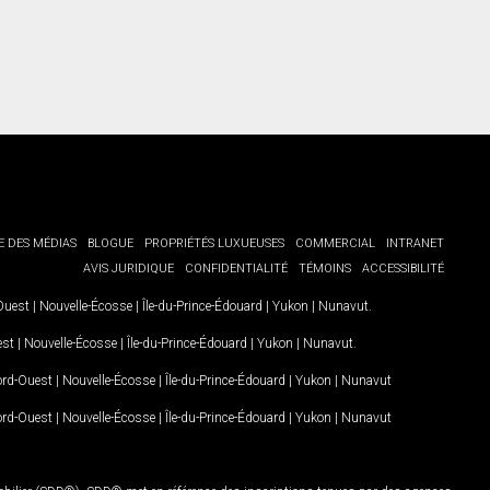
E DES MÉDIAS
BLOGUE
PROPRIÉTÉS LUXUEUSES
COMMERCIAL
INTRANET
AVIS JURIDIQUE
CONFIDENTIALITÉ
TÉMOINS
ACCESSIBILITÉ
-Ouest
|
Nouvelle-Écosse
|
Île-du-Prince-Édouard
|
Yukon
|
Nunavut
.
est
|
Nouvelle-Écosse
|
Île-du-Prince-Édouard
|
Yukon
|
Nunavut
.
Nord-Ouest
|
Nouvelle-Écosse
|
Île-du-Prince-Édouard
|
Yukon
|
Nunavut
Nord-Ouest
|
Nouvelle-Écosse
|
Île-du-Prince-Édouard
|
Yukon
|
Nunavut