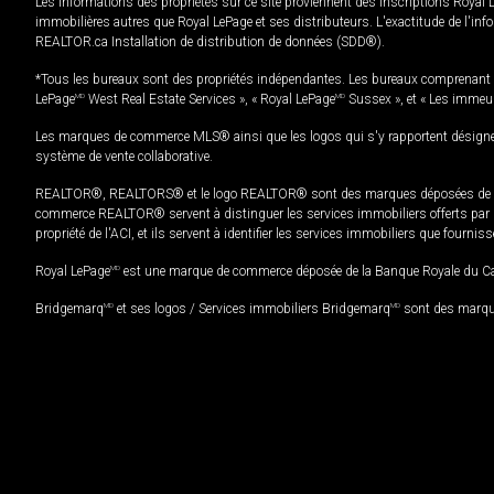
Les informations des propriétés sur ce site proviennent des inscriptions Royal 
immobilières autres que Royal LePage et ses distributeurs. L'exactitude de l'info
REALTOR.ca Installation de distribution de données (SDD®).
*Tous les bureaux sont des propriétés indépendantes. Les bureaux comprenant 
LePage
MD
West Real Estate Services », « Royal LePage
MD
Sussex », et « Les immeu
Les marques de commerce MLS® ainsi que les logos qui s'y rapportent désignent
système de vente collaborative.
REALTOR®, REALTORS® et le logo REALTOR® sont des marques déposées de REAL
commerce REALTOR® servent à distinguer les services immobiliers offerts par le
propriété de l'ACI, et ils servent à identifier les services immobiliers que fourni
Royal LePage
MD
est une marque de commerce déposée de la Banque Royale du Cana
Bridgemarq
MD
et ses logos / Services immobiliers Bridgemarq
MD
sont des marque