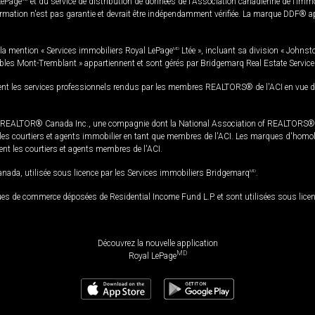
LePage
et du service de distribution de données de l'Association canadienne de l’im
rmation n'est pas garantie et devrait être indépendamment vérifiée. La marque DDF® appa
la mention « Services immobiliers Royal LePage
MD
Ltée », incluant sa division « Johnst
bles Mont-Tremblant » appartiennent et sont gérés par Bridgemarq Real Estate Servic
 les services professionnels rendus par les membres REALTORS® de l'ACI en vue de l'a
TOR® Canada Inc., une compagnie dont la National Association of REALTORS® et l'
s courtiers et agents immobilier en tant que membres de l'ACI. Les marques d'homolog
ssent les courtiers et agents membres de l'ACI.
da, utilisée sous licence par les Services immobiliers Bridgemarq
MD
.
s de commerce déposées de Residential Income Fund L.P. et sont utilisées sous lice
Découvrez la nouvelle application
MD
Royal LePage