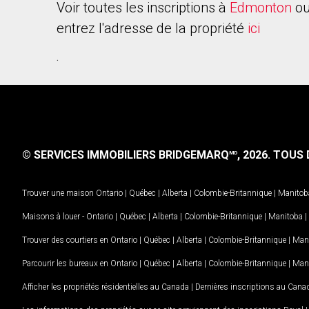
Voir toutes les inscriptions à
Edmonton
ou
entrez l'adresse de la propriété
ici
.
© SERVICES IMMOBILIERS BRIDGEMARQ
, 2026.
TOUS D
MD
Trouver une maison
Ontario
|
Québec
|
Alberta
|
Colombie-Britannique
|
Manitob
Maisons à louer -
Ontario
|
Québec
|
Alberta
|
Colombie-Britannique
|
Manitoba
|
Trouver des courtiers en
Ontario
|
Québec
|
Alberta
|
Colombie-Britannique
|
Man
Parcourir les bureaux en
Ontario
|
Québec
|
Alberta
|
Colombie-Britannique
|
Man
Afficher les propriétés résidentielles au Canada
|
Dernières inscriptions au Cana