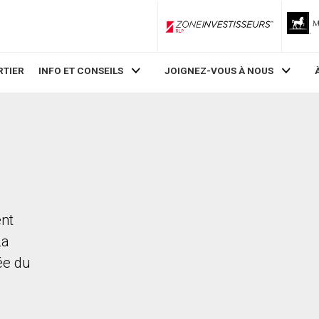
ZoneInvestisseurs RLP
RTIER
INFO ET CONSEILS
JOIGNEZ-VOUS À NOUS
ent
La
rée du