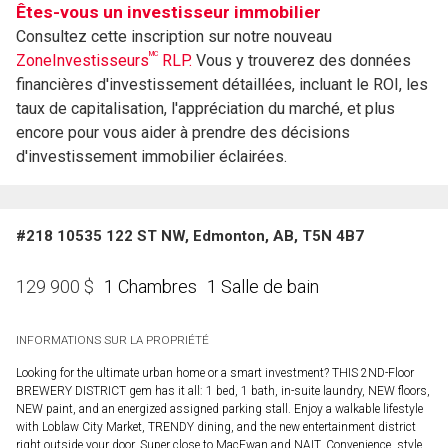
Êtes-vous un investisseur immobilier
Consultez cette inscription sur notre nouveau
MC
ZoneInvestisseurs
RLP.
Vous y trouverez des données
financières d'investissement détaillées, incluant le ROI, les
taux de capitalisation, l'appréciation du marché, et plus
encore pour vous aider à prendre des décisions
d'investissement immobilier éclairées.
#218 10535 122 ST NW, Edmonton, AB, T5N 4B7
1 Chambres
1 Salle de bain
129 900
$
INFORMATIONS SUR LA PROPRIÉTÉ
Looking for the ultimate urban home or a smart investment? THIS 2ND-Floor
BREWERY DISTRICT gem has it all: 1 bed, 1 bath, in-suite laundry, NEW floors,
NEW paint, and an energized assigned parking stall. Enjoy a walkable lifestyle
with Loblaw City Market, TRENDY dining, and the new entertainment district
right outside your door. Super close to MacEwan and NAIT. Convenience, style,