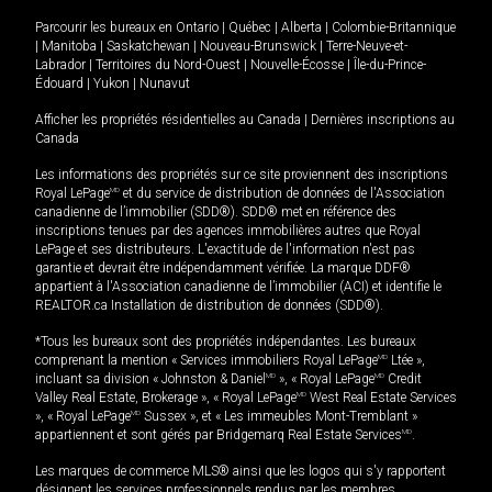
Parcourir les bureaux en
Ontario
|
Québec
|
Alberta
|
Colombie-Britannique
|
Manitoba
|
Saskatchewan
|
Nouveau-Brunswick
|
Terre-Neuve-et-
Labrador
|
Territoires du Nord-Ouest
|
Nouvelle-Écosse
|
Île-du-Prince-
Édouard
|
Yukon
|
Nunavut
Afficher les propriétés résidentielles au Canada
|
Dernières inscriptions au
Canada
Les informations des propriétés sur ce site proviennent des inscriptions
Royal LePage
MD
et du service de distribution de données de l'Association
canadienne de l’immobilier (SDD®). SDD® met en référence des
inscriptions tenues par des agences immobilières autres que Royal
LePage et ses distributeurs. L'exactitude de l'information n'est pas
garantie et devrait être indépendamment vérifiée. La marque DDF®
appartient à l'Association canadienne de l’immobilier (ACI) et identifie le
REALTOR.ca Installation de distribution de données (SDD®).
*Tous les bureaux sont des propriétés indépendantes. Les bureaux
comprenant la mention « Services immobiliers Royal LePage
MD
Ltée »,
incluant sa division « Johnston & Daniel
MD
», « Royal LePage
MD
Credit
Valley Real Estate, Brokerage », « Royal LePage
MD
West Real Estate Services
», « Royal LePage
MD
Sussex », et « Les immeubles Mont-Tremblant »
appartiennent et sont gérés par Bridgemarq Real Estate Services
MD
.
Les marques de commerce MLS® ainsi que les logos qui s'y rapportent
désignent les services professionnels rendus par les membres