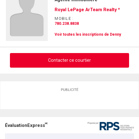
Royal LePage ArTeam Realty *
MOBILE :
780.238.8838
Voir toutes les inscriptions de Denny
Contacter ce courtier
Demander des infos sur cette inscription
PUBLICITÉ
Prénom
et
Nom
Courriel
MC
ÉvaluationExpress
Téléphone
(Optionnel)