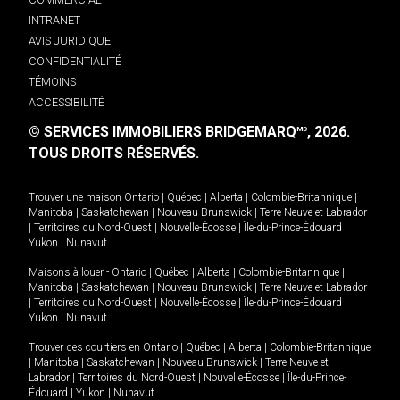
INTRANET
AVIS JURIDIQUE
CONFIDENTIALITÉ
TÉMOINS
ACCESSIBILITÉ
© SERVICES IMMOBILIERS BRIDGEMARQ
, 2026.
MD
TOUS DROITS RÉSERVÉS.
Trouver une maison
Ontario
|
Québec
|
Alberta
|
Colombie-Britannique
|
Manitoba
|
Saskatchewan
|
Nouveau-Brunswick
|
Terre-Neuve-et-Labrador
|
Territoires du Nord-Ouest
|
Nouvelle-Écosse
|
Île-du-Prince-Édouard
|
Yukon
|
Nunavut
.
Maisons à louer -
Ontario
|
Québec
|
Alberta
|
Colombie-Britannique
|
Manitoba
|
Saskatchewan
|
Nouveau-Brunswick
|
Terre-Neuve-et-Labrador
|
Territoires du Nord-Ouest
|
Nouvelle-Écosse
|
Île-du-Prince-Édouard
|
Yukon
|
Nunavut
.
Trouver des courtiers en
Ontario
|
Québec
|
Alberta
|
Colombie-Britannique
|
Manitoba
|
Saskatchewan
|
Nouveau-Brunswick
|
Terre-Neuve-et-
Labrador
|
Territoires du Nord-Ouest
|
Nouvelle-Écosse
|
Île-du-Prince-
Édouard
|
Yukon
|
Nunavut