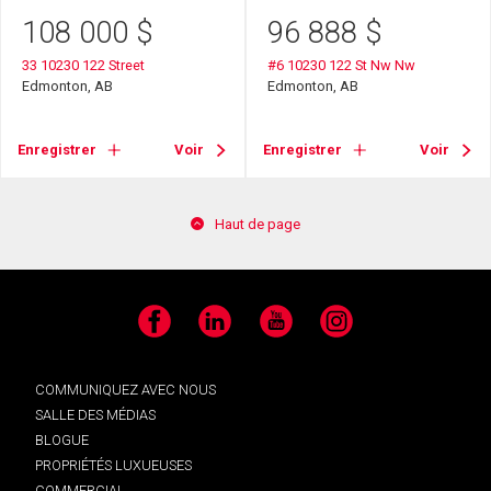
108 000
$
96 888
$
33 10230 122 Street
#6 10230 122 St Nw Nw
Edmonton, AB
Edmonton, AB
Enregistrer
Voir
Enregistrer
Voir
Haut de page
Facebook
LinkedIn
YouTube
Instagram
COMMUNIQUEZ AVEC NOUS
SALLE DES MÉDIAS
BLOGUE
PROPRIÉTÉS LUXUEUSES
COMMERCIAL