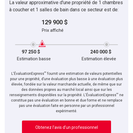
La valeur approximative d'une propriété de 1 chambres
Message
à coucher et 1 salles de bain dans ce secteur est de:
129 900 $
Prix affiché
97 250 $
240 000 $
Estimation basse
Estimation élevée
MC
L'ÉvaluationExpress
fournit une estimation de valeurs potentielles
pour une propriété, d’une évaluation plus basse à une évaluation plus
élevée, fondée sur la valeur marchande actuelle, de même que sur
des données propres au marché local ainsi que sur les
MC
En cliquant sur le bouton « soumettre », vous consentez à nos conditions d'utilisation et
renseignements disponibles sur la propriété. L'ÉvaluationExpress
ne
vous nous fournissez l'autorisation écrite de communiquer avec vous.
constitue pas une évaluation en bonne et due forme et ne remplace
pas une évaluation faite en personne par un professionnel
expérimenté.
Obtenez l’avis d’un professionnel