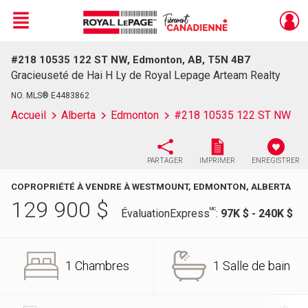
Menu
#218 10535 122 ST NW, Edmonton, AB, T5N 4B7
Live
En Direct
Gracieuseté de Hai H Ly de Royal Lepage Arteam Realty
NO. MLS® E4483862
Accueil
Alberta
Edmonton
#218 10535 122 ST NW
PARTAGER
IMPRIMER
ENREGISTRER
COPROPRIÉTÉ À VENDRE À WESTMOUNT, EDMONTON, ALBERTA
129 900
$
MC
ÉvaluationExpress
:
97K $ - 240K $
1 Chambres
1 Salle de bain