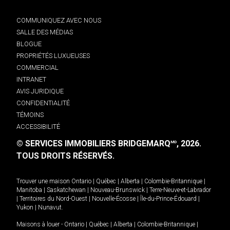
COMMUNIQUEZ AVEC NOUS
SALLE DES MÉDIAS
BLOGUE
PROPRIÉTÉS LUXUEUSES
COMMERCIAL
INTRANET
AVIS JURIDIQUE
CONFIDENTIALITÉ
TÉMOINS
ACCESSIBILITÉ
© SERVICES IMMOBILIERS BRIDGEMARQ
, 2026.
MD
TOUS DROITS RÉSERVÉS.
Trouver une maison
Ontario
|
Québec
|
Alberta
|
Colombie-Britannique
|
Manitoba
|
Saskatchewan
|
Nouveau-Brunswick
|
Terre-Neuve-et-Labrador
|
Territoires du Nord-Ouest
|
Nouvelle-Écosse
|
Île-du-Prince-Édouard
|
Yukon
|
Nunavut
.
Maisons à louer -
Ontario
|
Québec
|
Alberta
|
Colombie-Britannique
|