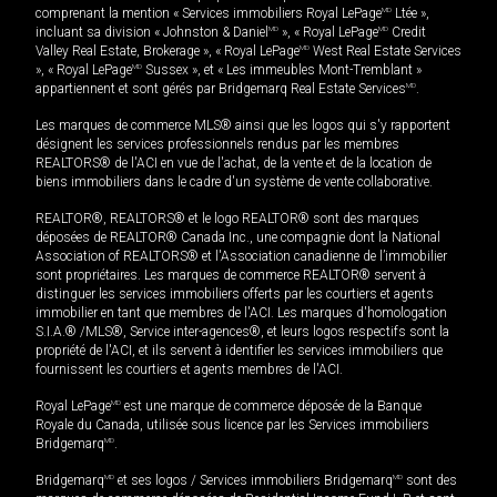
comprenant la mention « Services immobiliers Royal LePage
MD
Ltée »,
incluant sa division « Johnston & Daniel
MD
», « Royal LePage
MD
Credit
Valley Real Estate, Brokerage », « Royal LePage
MD
West Real Estate Services
», « Royal LePage
MD
Sussex », et « Les immeubles Mont-Tremblant »
appartiennent et sont gérés par Bridgemarq Real Estate Services
MD
.
Les marques de commerce MLS® ainsi que les logos qui s'y rapportent
désignent les services professionnels rendus par les membres
REALTORS® de l'ACI en vue de l'achat, de la vente et de la location de
biens immobiliers dans le cadre d'un système de vente collaborative.
REALTOR®, REALTORS® et le logo REALTOR® sont des marques
déposées de REALTOR® Canada Inc., une compagnie dont la National
Association of REALTORS® et l'Association canadienne de l’immobilier
sont propriétaires. Les marques de commerce REALTOR® servent à
distinguer les services immobiliers offerts par les courtiers et agents
immobilier en tant que membres de l'ACI. Les marques d'homologation
S.I.A.® /MLS®, Service inter-agences®, et leurs logos respectifs sont la
propriété de l'ACI, et ils servent à identifier les services immobiliers que
fournissent les courtiers et agents membres de l'ACI.
Royal LePage
MD
est une marque de commerce déposée de la Banque
Royale du Canada, utilisée sous licence par les Services immobiliers
Bridgemarq
MD
.
Bridgemarq
MD
et ses logos / Services immobiliers Bridgemarq
MD
sont des