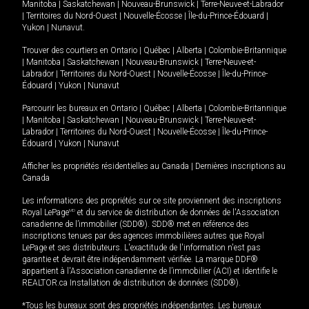
Manitoba
|
Saskatchewan
|
Nouveau-Brunswick
|
Terre-Neuve-et-Labrador
|
Territoires du Nord-Ouest
|
Nouvelle-Écosse
|
Île-du-Prince-Édouard
|
Yukon
|
Nunavut
.
Trouver des courtiers en
Ontario
|
Québec
|
Alberta
|
Colombie-Britannique
|
Manitoba
|
Saskatchewan
|
Nouveau-Brunswick
|
Terre-Neuve-et-
Labrador
|
Territoires du Nord-Ouest
|
Nouvelle-Écosse
|
Île-du-Prince-
Édouard
|
Yukon
|
Nunavut
Parcourir les bureaux en
Ontario
|
Québec
|
Alberta
|
Colombie-Britannique
|
Manitoba
|
Saskatchewan
|
Nouveau-Brunswick
|
Terre-Neuve-et-
Labrador
|
Territoires du Nord-Ouest
|
Nouvelle-Écosse
|
Île-du-Prince-
Édouard
|
Yukon
|
Nunavut
Afficher les propriétés résidentielles au Canada
|
Dernières inscriptions au
Canada
Les informations des propriétés sur ce site proviennent des inscriptions
Royal LePage
MD
et du service de distribution de données de l'Association
canadienne de l’immobilier (SDD®). SDD® met en référence des
inscriptions tenues par des agences immobilières autres que Royal
LePage et ses distributeurs. L'exactitude de l'information n'est pas
garantie et devrait être indépendamment vérifiée. La marque DDF®
appartient à l'Association canadienne de l’immobilier (ACI) et identifie le
REALTOR.ca Installation de distribution de données (SDD®).
*Tous les bureaux sont des propriétés indépendantes. Les bureaux