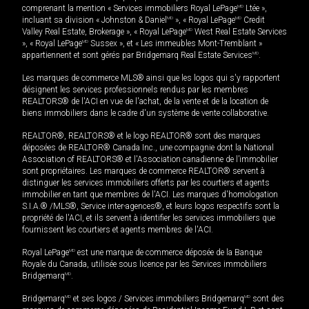
comprenant la mention « Services immobiliers Royal LePage
MD
Ltée »,
incluant sa division « Johnston & Daniel
MD
», « Royal LePage
MD
Credit
Valley Real Estate, Brokerage », « Royal LePage
MD
West Real Estate Services
», « Royal LePage
MD
Sussex », et « Les immeubles Mont-Tremblant »
appartiennent et sont gérés par Bridgemarq Real Estate Services
MD
.
Les marques de commerce MLS® ainsi que les logos qui s'y rapportent
désignent les services professionnels rendus par les membres
REALTORS® de l'ACI en vue de l'achat, de la vente et de la location de
biens immobiliers dans le cadre d'un système de vente collaborative.
REALTOR®, REALTORS® et le logo REALTOR® sont des marques
déposées de REALTOR® Canada Inc., une compagnie dont la National
Association of REALTORS® et l'Association canadienne de l’immobilier
sont propriétaires. Les marques de commerce REALTOR® servent à
distinguer les services immobiliers offerts par les courtiers et agents
immobilier en tant que membres de l'ACI. Les marques d'homologation
S.I.A.® /MLS®, Service inter-agences®, et leurs logos respectifs sont la
propriété de l'ACI, et ils servent à identifier les services immobiliers que
fournissent les courtiers et agents membres de l'ACI.
Royal LePage
MD
est une marque de commerce déposée de la Banque
Royale du Canada, utilisée sous licence par les Services immobiliers
Bridgemarq
MD
.
Bridgemarq
MD
et ses logos / Services immobiliers Bridgemarq
MD
sont des