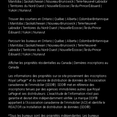
Manitoba
|
Saskatchewan
|
Nouveau-Brunswick
|
Terre-Neuve-et-Labrador
|
Territoires du Nord-Ouest
|
Nouvelle-Écosse
|
Île-du-Prince-Édouard
|
Yukon
|
Nunavut
.
Trouver des courtiers en
Ontario
|
Québec
|
Alberta
|
Colombie-Britannique
|
Manitoba
|
Saskatchewan
|
Nouveau-Brunswick
|
Terre-Neuve-et-
Labrador
|
Territoires du Nord-Ouest
|
Nouvelle-Écosse
|
Île-du-Prince-
Édouard
|
Yukon
|
Nunavut
Parcourir les bureaux en
Ontario
|
Québec
|
Alberta
|
Colombie-Britannique
|
Manitoba
|
Saskatchewan
|
Nouveau-Brunswick
|
Terre-Neuve-et-
Labrador
|
Territoires du Nord-Ouest
|
Nouvelle-Écosse
|
Île-du-Prince-
Édouard
|
Yukon
|
Nunavut
Afficher les propriétés résidentielles au Canada
|
Dernières inscriptions au
Canada
Les informations des propriétés sur ce site proviennent des inscriptions
Royal LePage
MD
et du service de distribution de données de l'Association
canadienne de l’immobilier (SDD®). SDD® met en référence des
inscriptions tenues par des agences immobilières autres que Royal
LePage et ses distributeurs. L'exactitude de l'information n'est pas
garantie et devrait être indépendamment vérifiée. La marque DDF®
appartient à l'Association canadienne de l’immobilier (ACI) et identifie le
REALTOR.ca Installation de distribution de données (SDD®).
*Tous les bureaux sont des propriétés indépendantes. Les bureaux