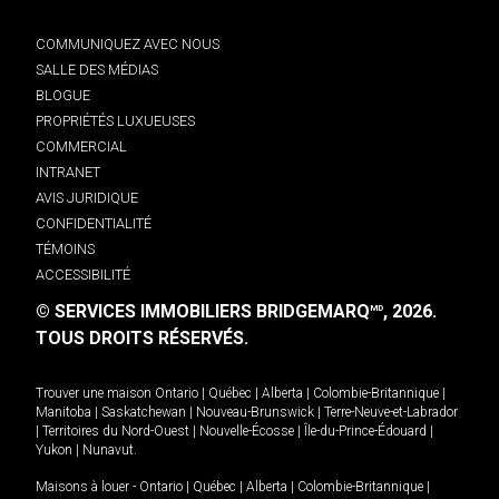
COMMUNIQUEZ AVEC NOUS
SALLE DES MÉDIAS
BLOGUE
PROPRIÉTÉS LUXUEUSES
COMMERCIAL
INTRANET
AVIS JURIDIQUE
CONFIDENTIALITÉ
TÉMOINS
ACCESSIBILITÉ
© SERVICES IMMOBILIERS BRIDGEMARQ
, 2026.
MD
TOUS DROITS RÉSERVÉS.
Trouver une maison
Ontario
|
Québec
|
Alberta
|
Colombie-Britannique
|
Manitoba
|
Saskatchewan
|
Nouveau-Brunswick
|
Terre-Neuve-et-Labrador
|
Territoires du Nord-Ouest
|
Nouvelle-Écosse
|
Île-du-Prince-Édouard
|
Yukon
|
Nunavut
.
Maisons à louer -
Ontario
|
Québec
|
Alberta
|
Colombie-Britannique
|