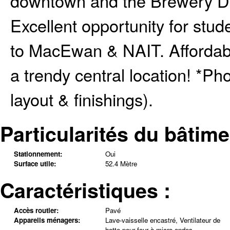
downtown and the Brewery Dist
Excellent opportunity for stude
to MacEwan & NAIT. Affordabl
a trendy central location! *Ph
layout & finishings).
Particularités du bâtime
Stationnement:
Oui
Surface utile:
52.4 Mètre
Caractéristiques :
Accès routier:
Pavé
Appareils ménagers:
Lave-vaisselle encastré, Ventilateur de
hotte pour four à micro-ondes,