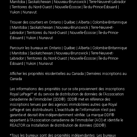
Manitoba
|
Saskatchewan
|
Nouveau-Brunswick
|
Terre-Neuve-et-Labrador
|
Territoires du Nord-Ouest
|
Nouvelle-Écosse
|
Île-du-Prince-Édouard
|
Yukon
|
Nunavut
.
Trouver des courtiers en
Ontario
|
Québec
|
Alberta
|
Colombie-Britannique
|
Manitoba
|
Saskatchewan
|
Nouveau-Brunswick
|
Terre-Neuve-et-
Labrador
|
Territoires du Nord-Ouest
|
Nouvelle-Écosse
|
Île-du-Prince-
Édouard
|
Yukon
|
Nunavut
Parcourir les bureaux en
Ontario
|
Québec
|
Alberta
|
Colombie-Britannique
|
Manitoba
|
Saskatchewan
|
Nouveau-Brunswick
|
Terre-Neuve-et-
Labrador
|
Territoires du Nord-Ouest
|
Nouvelle-Écosse
|
Île-du-Prince-
Édouard
|
Yukon
|
Nunavut
Afficher les propriétés résidentielles au Canada
|
Dernières inscriptions au
Canada
Les informations des propriétés sur ce site proviennent des inscriptions
Royal LePage
MD
et du service de distribution de données de l'Association
canadienne de l’immobilier (SDD®). SDD® met en référence des
inscriptions tenues par des agences immobilières autres que Royal
LePage et ses distributeurs. L'exactitude de l'information n'est pas
garantie et devrait être indépendamment vérifiée. La marque DDF®
appartient à l'Association canadienne de l’immobilier (ACI) et identifie le
REALTOR.ca Installation de distribution de données (SDD®).
*Tous les bureaux sont des propriétés indépendantes. Les bureaux