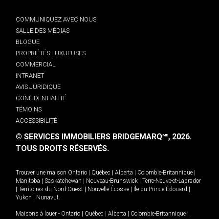
COMMUNIQUEZ AVEC NOUS
SALLE DES MÉDIAS
BLOGUE
PROPRIÉTÉS LUXUEUSES
COMMERCIAL
INTRANET
AVIS JURIDIQUE
CONFIDENTIALITÉ
TÉMOINS
ACCESSIBILITÉ
© SERVICES IMMOBILIERS BRIDGEMARQ
, 2026.
MD
TOUS DROITS RÉSERVÉS.
Trouver une maison
Ontario
|
Québec
|
Alberta
|
Colombie-Britannique
|
Manitoba
|
Saskatchewan
|
Nouveau-Brunswick
|
Terre-Neuve-et-Labrador
|
Territoires du Nord-Ouest
|
Nouvelle-Écosse
|
Île-du-Prince-Édouard
|
Yukon
|
Nunavut
.
Maisons à louer -
Ontario
|
Québec
|
Alberta
|
Colombie-Britannique
|