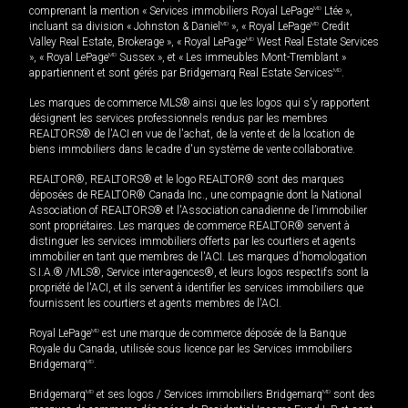
comprenant la mention « Services immobiliers Royal LePage
MD
Ltée »,
incluant sa division « Johnston & Daniel
MD
», « Royal LePage
MD
Credit
Valley Real Estate, Brokerage », « Royal LePage
MD
West Real Estate Services
», « Royal LePage
MD
Sussex », et « Les immeubles Mont-Tremblant »
appartiennent et sont gérés par Bridgemarq Real Estate Services
MD
.
Les marques de commerce MLS® ainsi que les logos qui s'y rapportent
désignent les services professionnels rendus par les membres
REALTORS® de l'ACI en vue de l'achat, de la vente et de la location de
biens immobiliers dans le cadre d'un système de vente collaborative.
REALTOR®, REALTORS® et le logo REALTOR® sont des marques
déposées de REALTOR® Canada Inc., une compagnie dont la National
Association of REALTORS® et l'Association canadienne de l’immobilier
sont propriétaires. Les marques de commerce REALTOR® servent à
distinguer les services immobiliers offerts par les courtiers et agents
immobilier en tant que membres de l'ACI. Les marques d'homologation
S.I.A.® /MLS®, Service inter-agences®, et leurs logos respectifs sont la
propriété de l'ACI, et ils servent à identifier les services immobiliers que
fournissent les courtiers et agents membres de l'ACI.
Royal LePage
MD
est une marque de commerce déposée de la Banque
Royale du Canada, utilisée sous licence par les Services immobiliers
Bridgemarq
MD
.
Bridgemarq
MD
et ses logos / Services immobiliers Bridgemarq
MD
sont des