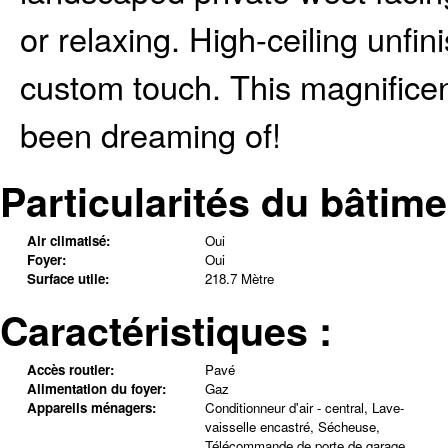
or relaxing. High-ceiling unfi
custom touch. This magnificen
been dreaming of!
Particularités du bâtime
Air climatisé:
Oui
Foyer:
Oui
Surface utile:
218.7 Mètre
Caractéristiques :
Accès routier:
Pavé
Alimentation du foyer:
Gaz
Appareils ménagers:
Conditionneur d'air - central, Lave-
vaisselle encastré, Sécheuse,
Télécommande de porte de garage,