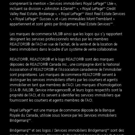
comprenant la mention « Services immobiliers Royal LePage
MD
Ltée »,
incluant sa division « Johnston & Daniel
MD
», « Royal LePage
MD
Credit
Valley Real Estate, Brokerage », « Royal LePage
MD
West Real Estate Services
», « Royal LePage
MD
Sussex », et « Les immeubles Mont-Tremblant »
appartiennent et sont gérés par Bridgemarq Real Estate Services
MD
.
Les marques de commerce MLS® ainsi que les logos qui s'y rapportent
désignent les services professionnels rendus par les membres
REALTORS® de l'ACI en vue de l'achat, de la vente et de la location de
biens immobiliers dans le cadre d'un système de vente collaborative.
REALTOR®, REALTORS® et le logo REALTOR® sont des marques
déposées de REALTOR® Canada Inc., une compagnie dont la National
Association of REALTORS® et l'Association canadienne de l’immobilier
sont propriétaires. Les marques de commerce REALTOR® servent à
distinguer les services immobiliers offerts par les courtiers et agents
immobilier en tant que membres de l'ACI. Les marques d'homologation
S.I.A.® /MLS®, Service inter-agences®, et leurs logos respectifs sont la
propriété de l'ACI, et ils servent à identifier les services immobiliers que
fournissent les courtiers et agents membres de l'ACI.
Royal LePage
MD
est une marque de commerce déposée de la Banque
Royale du Canada, utilisée sous licence par les Services immobiliers
Bridgemarq
MD
.
Bridgemarq
MD
et ses logos / Services immobiliers Bridgemarq
MD
sont des