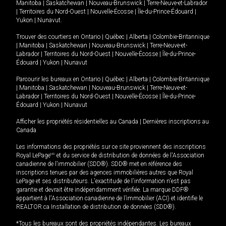
Manitoba
|
Saskatchewan
|
Nouveau-Brunswick
|
Terre-Neuve-et-Labrador
|
Territoires du Nord-Ouest
|
Nouvelle-Écosse
|
Île-du-Prince-Édouard
|
Yukon
|
Nunavut
.
Trouver des courtiers en
Ontario
|
Québec
|
Alberta
|
Colombie-Britannique
|
Manitoba
|
Saskatchewan
|
Nouveau-Brunswick
|
Terre-Neuve-et-
Labrador
|
Territoires du Nord-Ouest
|
Nouvelle-Écosse
|
Île-du-Prince-
Édouard
|
Yukon
|
Nunavut
Parcourir les bureaux en
Ontario
|
Québec
|
Alberta
|
Colombie-Britannique
|
Manitoba
|
Saskatchewan
|
Nouveau-Brunswick
|
Terre-Neuve-et-
Labrador
|
Territoires du Nord-Ouest
|
Nouvelle-Écosse
|
Île-du-Prince-
Édouard
|
Yukon
|
Nunavut
Afficher les propriétés résidentielles au Canada
|
Dernières inscriptions au
Canada
Les informations des propriétés sur ce site proviennent des inscriptions
Royal LePage
MD
et du service de distribution de données de l'Association
canadienne de l’immobilier (SDD®). SDD® met en référence des
inscriptions tenues par des agences immobilières autres que Royal
LePage et ses distributeurs. L'exactitude de l'information n'est pas
garantie et devrait être indépendamment vérifiée. La marque DDF®
appartient à l'Association canadienne de l’immobilier (ACI) et identifie le
REALTOR.ca Installation de distribution de données (SDD®).
*Tous les bureaux sont des propriétés indépendantes. Les bureaux