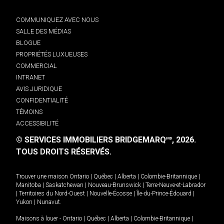
COMMUNIQUEZ AVEC NOUS
SALLE DES MÉDIAS
BLOGUE
PROPRIÉTÉS LUXUEUSES
COMMERCIAL
INTRANET
AVIS JURIDIQUE
CONFIDENTIALITÉ
TÉMOINS
ACCESSIBILITÉ
© SERVICES IMMOBILIERS BRIDGEMARQ
, 2026.
MD
TOUS DROITS RÉSERVÉS.
Trouver une maison
Ontario
|
Québec
|
Alberta
|
Colombie-Britannique
|
Manitoba
|
Saskatchewan
|
Nouveau-Brunswick
|
Terre-Neuve-et-Labrador
|
Territoires du Nord-Ouest
|
Nouvelle-Écosse
|
Île-du-Prince-Édouard
|
Yukon
|
Nunavut
.
Maisons à louer -
Ontario
|
Québec
|
Alberta
|
Colombie-Britannique
|