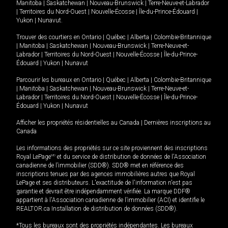
Manitoba
|
Saskatchewan
|
Nouveau-Brunswick
|
Terre-Neuve-et-Labrador
|
Territoires du Nord-Ouest
|
Nouvelle-Écosse
|
Île-du-Prince-Édouard
|
Yukon
|
Nunavut
.
Trouver des courtiers en
Ontario
|
Québec
|
Alberta
|
Colombie-Britannique
|
Manitoba
|
Saskatchewan
|
Nouveau-Brunswick
|
Terre-Neuve-et-
Labrador
|
Territoires du Nord-Ouest
|
Nouvelle-Écosse
|
Île-du-Prince-
Édouard
|
Yukon
|
Nunavut
Parcourir les bureaux en
Ontario
|
Québec
|
Alberta
|
Colombie-Britannique
|
Manitoba
|
Saskatchewan
|
Nouveau-Brunswick
|
Terre-Neuve-et-
Labrador
|
Territoires du Nord-Ouest
|
Nouvelle-Écosse
|
Île-du-Prince-
Édouard
|
Yukon
|
Nunavut
Afficher les propriétés résidentielles au Canada
|
Dernières inscriptions au
Canada
Les informations des propriétés sur ce site proviennent des inscriptions
Royal LePage
MD
et du service de distribution de données de l'Association
canadienne de l’immobilier (SDD®). SDD® met en référence des
inscriptions tenues par des agences immobilières autres que Royal
LePage et ses distributeurs. L'exactitude de l'information n'est pas
garantie et devrait être indépendamment vérifiée. La marque DDF®
appartient à l'Association canadienne de l’immobilier (ACI) et identifie le
REALTOR.ca Installation de distribution de données (SDD®).
*Tous les bureaux sont des propriétés indépendantes. Les bureaux