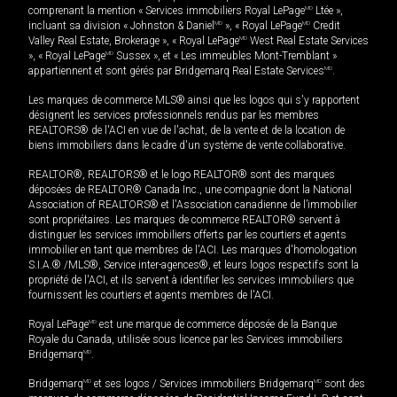
comprenant la mention « Services immobiliers Royal LePage
MD
Ltée »,
incluant sa division « Johnston & Daniel
MD
», « Royal LePage
MD
Credit
Valley Real Estate, Brokerage », « Royal LePage
MD
West Real Estate Services
», « Royal LePage
MD
Sussex », et « Les immeubles Mont-Tremblant »
appartiennent et sont gérés par Bridgemarq Real Estate Services
MD
.
Les marques de commerce MLS® ainsi que les logos qui s'y rapportent
désignent les services professionnels rendus par les membres
REALTORS® de l'ACI en vue de l'achat, de la vente et de la location de
biens immobiliers dans le cadre d'un système de vente collaborative.
REALTOR®, REALTORS® et le logo REALTOR® sont des marques
déposées de REALTOR® Canada Inc., une compagnie dont la National
Association of REALTORS® et l'Association canadienne de l’immobilier
sont propriétaires. Les marques de commerce REALTOR® servent à
distinguer les services immobiliers offerts par les courtiers et agents
immobilier en tant que membres de l'ACI. Les marques d'homologation
S.I.A.® /MLS®, Service inter-agences®, et leurs logos respectifs sont la
propriété de l'ACI, et ils servent à identifier les services immobiliers que
fournissent les courtiers et agents membres de l'ACI.
Royal LePage
MD
est une marque de commerce déposée de la Banque
Royale du Canada, utilisée sous licence par les Services immobiliers
Bridgemarq
MD
.
Bridgemarq
MD
et ses logos / Services immobiliers Bridgemarq
MD
sont des