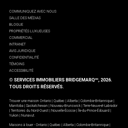
COMMUNIQUEZ AVEC NOUS
SALLE DES MÉDIAS
BLOGUE
PROPRIÉTÉS LUXUEUSES
COMMERCIAL
INTRANET
AVIS JURIDIQUE
CONFIDENTIALITÉ
TÉMOINS
ACCESSIBILITÉ
© SERVICES IMMOBILIERS BRIDGEMARQ
, 2026.
MD
TOUS DROITS RÉSERVÉS.
Trouver une maison
Ontario
|
Québec
|
Alberta
|
Colombie-Britannique
|
Manitoba
|
Saskatchewan
|
Nouveau-Brunswick
|
Terre-Neuve-et-Labrador
|
Territoires du Nord-Ouest
|
Nouvelle-Écosse
|
Île-du-Prince-Édouard
|
Yukon
|
Nunavut
.
Maisons à louer -
Ontario
|
Québec
|
Alberta
|
Colombie-Britannique
|