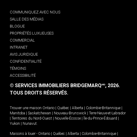
COMMUNIQUEZ AVEC NOUS
SALLE DES MÉDIAS
BLOGUE
PROPRIÉTÉS LUXUEUSES
COMMERCIAL
INTRANET
AVIS JURIDIQUE
CONFIDENTIALITÉ
TÉMOINS
ACCESSIBILITÉ
© SERVICES IMMOBILIERS BRIDGEMARQ
, 2026.
MD
TOUS DROITS RÉSERVÉS.
Trouver une maison
Ontario
|
Québec
|
Alberta
|
Colombie-Britannique
|
Manitoba
|
Saskatchewan
|
Nouveau-Brunswick
|
Terre-Neuve-et-Labrador
|
Territoires du Nord-Ouest
|
Nouvelle-Écosse
|
Île-du-Prince-Édouard
|
Yukon
|
Nunavut
.
Maisons à louer -
Ontario
|
Québec
|
Alberta
|
Colombie-Britannique
|