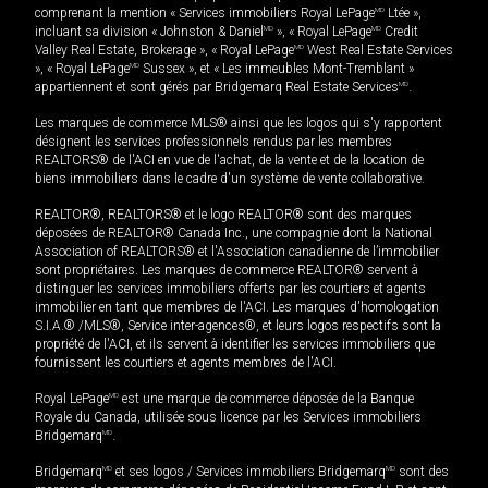
comprenant la mention « Services immobiliers Royal LePage
MD
Ltée »,
incluant sa division « Johnston & Daniel
MD
», « Royal LePage
MD
Credit
Valley Real Estate, Brokerage », « Royal LePage
MD
West Real Estate Services
», « Royal LePage
MD
Sussex », et « Les immeubles Mont-Tremblant »
appartiennent et sont gérés par Bridgemarq Real Estate Services
MD
.
Les marques de commerce MLS® ainsi que les logos qui s'y rapportent
désignent les services professionnels rendus par les membres
REALTORS® de l'ACI en vue de l'achat, de la vente et de la location de
biens immobiliers dans le cadre d'un système de vente collaborative.
REALTOR®, REALTORS® et le logo REALTOR® sont des marques
déposées de REALTOR® Canada Inc., une compagnie dont la National
Association of REALTORS® et l'Association canadienne de l’immobilier
sont propriétaires. Les marques de commerce REALTOR® servent à
distinguer les services immobiliers offerts par les courtiers et agents
immobilier en tant que membres de l'ACI. Les marques d'homologation
S.I.A.® /MLS®, Service inter-agences®, et leurs logos respectifs sont la
propriété de l'ACI, et ils servent à identifier les services immobiliers que
fournissent les courtiers et agents membres de l'ACI.
Royal LePage
MD
est une marque de commerce déposée de la Banque
Royale du Canada, utilisée sous licence par les Services immobiliers
Bridgemarq
MD
.
Bridgemarq
MD
et ses logos / Services immobiliers Bridgemarq
MD
sont des