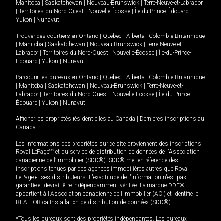
Manitoba
|
Saskatchewan
|
Nouveau-Brunswick
|
Terre-Neuve-et-Labrador
|
Territoires du Nord-Ouest
|
Nouvelle-Écosse
|
Île-du-Prince-Édouard
|
Yukon
|
Nunavut
.
Trouver des courtiers en
Ontario
|
Québec
|
Alberta
|
Colombie-Britannique
|
Manitoba
|
Saskatchewan
|
Nouveau-Brunswick
|
Terre-Neuve-et-
Labrador
|
Territoires du Nord-Ouest
|
Nouvelle-Écosse
|
Île-du-Prince-
Édouard
|
Yukon
|
Nunavut
Parcourir les bureaux en
Ontario
|
Québec
|
Alberta
|
Colombie-Britannique
|
Manitoba
|
Saskatchewan
|
Nouveau-Brunswick
|
Terre-Neuve-et-
Labrador
|
Territoires du Nord-Ouest
|
Nouvelle-Écosse
|
Île-du-Prince-
Édouard
|
Yukon
|
Nunavut
Afficher les propriétés résidentielles au Canada
|
Dernières inscriptions au
Canada
Les informations des propriétés sur ce site proviennent des inscriptions
Royal LePage
MD
et du service de distribution de données de l'Association
canadienne de l’immobilier (SDD®). SDD® met en référence des
inscriptions tenues par des agences immobilières autres que Royal
LePage et ses distributeurs. L'exactitude de l'information n'est pas
garantie et devrait être indépendamment vérifiée. La marque DDF®
appartient à l'Association canadienne de l’immobilier (ACI) et identifie le
REALTOR.ca Installation de distribution de données (SDD®).
*Tous les bureaux sont des propriétés indépendantes. Les bureaux