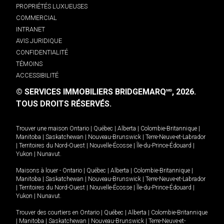
PROPRIÉTÉS LUXUEUSES
COMMERCIAL
INTRANET
AVIS JURIDIQUE
CONFIDENTIALITÉ
TÉMOINS
ACCESSIBILITÉ
© SERVICES IMMOBILIERS BRIDGEMARQ
, 2026.
MD
TOUS DROITS RÉSERVÉS.
Trouver une maison
Ontario
|
Québec
|
Alberta
|
Colombie-Britannique
|
Manitoba
|
Saskatchewan
|
Nouveau-Brunswick
|
Terre-Neuve-et-Labrador
|
Territoires du Nord-Ouest
|
Nouvelle-Écosse
|
Île-du-Prince-Édouard
|
Yukon
|
Nunavut
.
Maisons à louer -
Ontario
|
Québec
|
Alberta
|
Colombie-Britannique
|
Manitoba
|
Saskatchewan
|
Nouveau-Brunswick
|
Terre-Neuve-et-Labrador
|
Territoires du Nord-Ouest
|
Nouvelle-Écosse
|
Île-du-Prince-Édouard
|
Yukon
|
Nunavut
.
Trouver des courtiers en
Ontario
|
Québec
|
Alberta
|
Colombie-Britannique
|
Manitoba
|
Saskatchewan
|
Nouveau-Brunswick
|
Terre-Neuve-et-