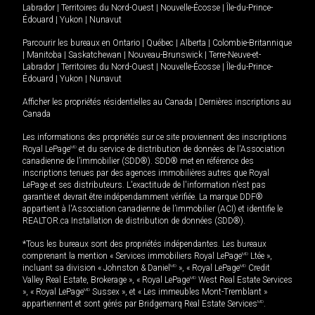
Labrador
|
Territoires du Nord-Ouest
|
Nouvelle-Écosse
|
Île-du-Prince-
Édouard
|
Yukon
|
Nunavut
Parcourir les bureaux en
Ontario
|
Québec
|
Alberta
|
Colombie-Britannique
|
Manitoba
|
Saskatchewan
|
Nouveau-Brunswick
|
Terre-Neuve-et-
Labrador
|
Territoires du Nord-Ouest
|
Nouvelle-Écosse
|
Île-du-Prince-
Édouard
|
Yukon
|
Nunavut
Afficher les propriétés résidentielles au Canada
|
Dernières inscriptions au
Canada
Les informations des propriétés sur ce site proviennent des inscriptions
Royal LePage
MD
et du service de distribution de données de l'Association
canadienne de l’immobilier (SDD®). SDD® met en référence des
inscriptions tenues par des agences immobilières autres que Royal
LePage et ses distributeurs. L'exactitude de l'information n'est pas
garantie et devrait être indépendamment vérifiée. La marque DDF®
appartient à l'Association canadienne de l’immobilier (ACI) et identifie le
REALTOR.ca Installation de distribution de données (SDD®).
*Tous les bureaux sont des propriétés indépendantes. Les bureaux
comprenant la mention « Services immobiliers Royal LePage
MD
Ltée »,
incluant sa division « Johnston & Daniel
MD
», « Royal LePage
MD
Credit
Valley Real Estate, Brokerage », « Royal LePage
MD
West Real Estate Services
», « Royal LePage
MD
Sussex », et « Les immeubles Mont-Tremblant »
appartiennent et sont gérés par Bridgemarq Real Estate Services
MD
.