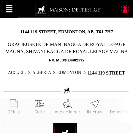
Menu
Live
En Direct
1144 119 STREET, EDMONTON, AB, T6J 7H7
GRACIEUSETÉ DE MANI BAGGA DE ROYAL LEPAGE
MAGNA, SHIVANI BAGGA DE ROYAL LEPAGE MAGNA
NO. MLS® E4482312
ACCUEIL
ALBERTA
EDMONTON
1144 119 STREET
Détails
Carte
Vue de la rue
Itinéraire
Données d