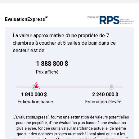
Courriel
MC
ÉvaluationExpress
Téléphone
(Optionnel)
La valeur approximative d'une propriété de 7
Message
chambres à coucher et 5 salles de bain dans ce
En cliquant sur le bouton « soumettre », vous consentez à nos conditions d'utilisation et
vous nous fournissez l'autorisation écrite de communiquer avec vous.
secteur est de:
1 888 800 $
Prix affiché
1 840 000 $
2 240 000 $
Estimation basse
Estimation élevée
MC
L'ÉvaluationExpress
fournit une estimation de valeurs potentielles
pour une propriété, d’une évaluation plus basse à une évaluation
plus élevée, fondée sur la valeur marchande actuelle, de même
En cliquant sur le bouton « soumettre », vous consentez à nos conditions d'utilisation et
que sur des données propres au marché local ainsi que sur les
vous nous fournissez l'autorisation écrite de communiquer avec vous.
MC