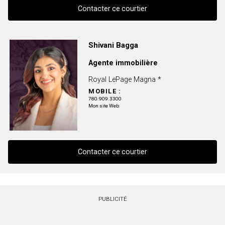
Contacter ce courtier
Contacter ce courtier
Shivani Bagga
Agente immobilière
Prénom
et
Royal LePage Magna *
Nom
Courriel
MOBILE :
780.909.3300
Mon site Web
Téléphone
(Optionnel)
Message
Contacter ce courtier
Contacter ce courtier
PUBLICITÉ
Prénom
et
Nom