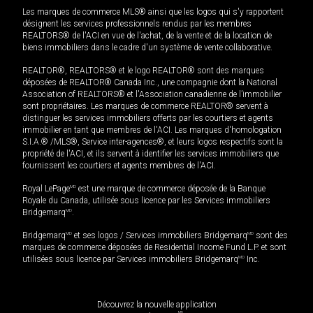
Les marques de commerce MLS® ainsi que les logos qui s'y rapportent
désignent les services professionnels rendus par les membres
REALTORS® de l'ACI en vue de l'achat, de la vente et de la location de
biens immobiliers dans le cadre d'un système de vente collaborative.
REALTOR®, REALTORS® et le logo REALTOR® sont des marques
déposées de REALTOR® Canada Inc., une compagnie dont la National
Association of REALTORS® et l'Association canadienne de l’immobilier
sont propriétaires. Les marques de commerce REALTOR® servent à
distinguer les services immobiliers offerts par les courtiers et agents
immobilier en tant que membres de l'ACI. Les marques d'homologation
S.I.A.® /MLS®, Service inter-agences®, et leurs logos respectifs sont la
propriété de l'ACI, et ils servent à identifier les services immobiliers que
fournissent les courtiers et agents membres de l'ACI.
Royal LePage
MD
est une marque de commerce déposée de la Banque
Royale du Canada, utilisée sous licence par les Services immobiliers
Bridgemarq
MD
.
Bridgemarq
MD
et ses logos / Services immobiliers Bridgemarq
MD
sont des
marques de commerce déposées de Residential Income Fund L.P. et sont
utilisées sous licence par Services immobiliers Bridgemarq
MD
Inc.
Découvrez la nouvelle application
MD