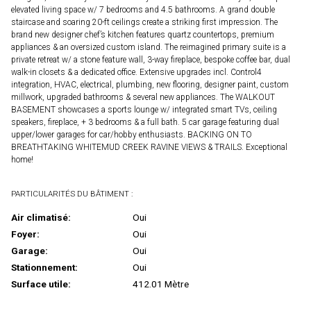
elevated living space w/ 7 bedrooms and 4.5 bathrooms. A grand double
staircase and soaring 20-ft ceilings create a striking first impression. The
brand new designer chef’s kitchen features quartz countertops, premium
appliances & an oversized custom island. The reimagined primary suite is a
private retreat w/ a stone feature wall, 3-way fireplace, bespoke coffee bar, dual
walk-in closets & a dedicated office. Extensive upgrades incl. Control4
integration, HVAC, electrical, plumbing, new flooring, designer paint, custom
millwork, upgraded bathrooms & several new appliances. The WALKOUT
BASEMENT showcases a sports lounge w/ integrated smart TVs, ceiling
speakers, fireplace, + 3 bedrooms & a full bath. 5 car garage featuring dual
upper/lower garages for car/hobby enthusiasts. BACKING ON TO
BREATHTAKING WHITEMUD CREEK RAVINE VIEWS & TRAILS. Exceptional
home!
PARTICULARITÉS DU BÂTIMENT :
Air climatisé:
Oui
Foyer:
Oui
Garage:
Oui
Stationnement:
Oui
Surface utile:
412.01 Mètre