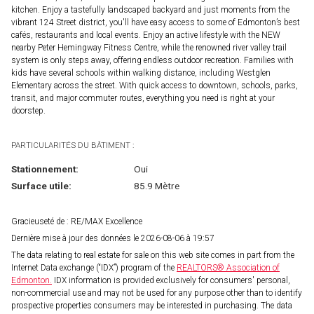
kitchen. Enjoy a tastefully landscaped backyard and just moments from the
vibrant 124 Street district, you'll have easy access to some of Edmonton’s best
cafés, restaurants and local events. Enjoy an active lifestyle with the NEW
nearby Peter Hemingway Fitness Centre, while the renowned river valley trail
system is only steps away, offering endless outdoor recreation. Families with
kids have several schools within walking distance, including Westglen
Elementary across the street. With quick access to downtown, schools, parks,
transit, and major commuter routes, everything you need is right at your
doorstep.
PARTICULARITÉS DU BÂTIMENT :
Stationnement:
Oui
Surface utile:
85.9 Mètre
Gracieuseté de : RE/MAX Excellence
Dernière mise à jour des données le 2026-08-06 à 19:57
The data relating to real estate for sale on this web site comes in part from the
Internet Data exchange (“IDX”) program of the
REALTORS® Association of
Edmonton.
IDX information is provided exclusively for consumers' personal,
non-commercial use and may not be used for any purpose other than to identify
prospective properties consumers may be interested in purchasing. The data