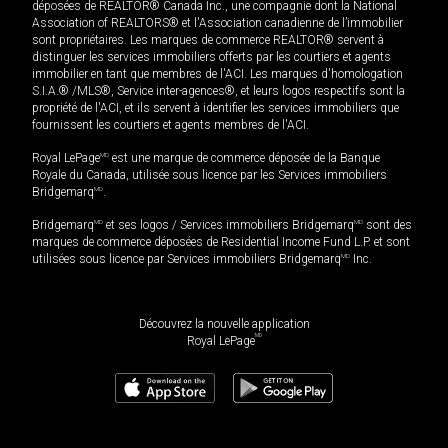
déposées de REALTOR® Canada Inc., une compagnie dont la National
Association of REALTORS® et l'Association canadienne de l’immobilier
sont propriétaires. Les marques de commerce REALTOR® servent à
distinguer les services immobiliers offerts par les courtiers et agents
immobilier en tant que membres de l'ACI. Les marques d'homologation
S.I.A.® /MLS®, Service inter-agences®, et leurs logos respectifs sont la
propriété de l'ACI, et ils servent à identifier les services immobiliers que
fournissent les courtiers et agents membres de l'ACI.
Royal LePage
MD
est une marque de commerce déposée de la Banque
Royale du Canada, utilisée sous licence par les Services immobiliers
Bridgemarq
MD
.
Bridgemarq
MD
et ses logos / Services immobiliers Bridgemarq
MD
sont des
marques de commerce déposées de Residential Income Fund L.P. et sont
utilisées sous licence par Services immobiliers Bridgemarq
MD
Inc.
Découvrez la nouvelle application
MD
Royal LePage
499 900
$