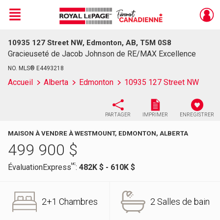
Menu
10935 127 Street NW, Edmonton, AB, T5M 0S8
Live
En Direct
Gracieuseté de Jacob Johnson de RE/MAX Excellence
NO. MLS® E4493218
Accueil
Alberta
Edmonton
10935 127 Street NW
PARTAGER
IMPRIMER
ENREGISTRER
MAISON À VENDRE À WESTMOUNT, EDMONTON, ALBERTA
499 900
$
MC
ÉvaluationExpress
:
482K $ - 610K $
2+1 Chambres
2 Salles de bain