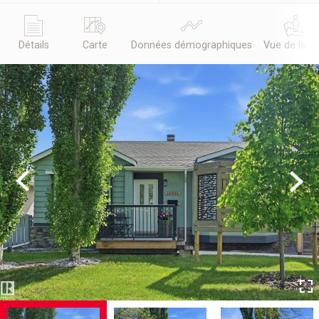
Détails
Carte
Données démographiques
Vue de la r
Previous
Next