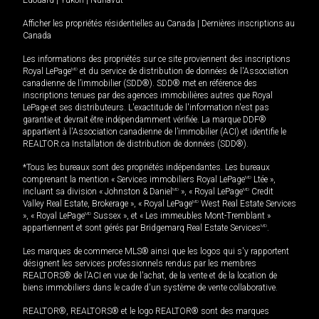
Afficher les propriétés résidentielles au Canada
|
Dernières inscriptions au
Canada
Les informations des propriétés sur ce site proviennent des inscriptions
Royal LePage
MD
et du service de distribution de données de l'Association
canadienne de l’immobilier (SDD®). SDD® met en référence des
inscriptions tenues par des agences immobilières autres que Royal
LePage et ses distributeurs. L'exactitude de l'information n'est pas
garantie et devrait être indépendamment vérifiée. La marque DDF®
appartient à l'Association canadienne de l’immobilier (ACI) et identifie le
REALTOR.ca Installation de distribution de données (SDD®).
*Tous les bureaux sont des propriétés indépendantes. Les bureaux
comprenant la mention « Services immobiliers Royal LePage
MD
Ltée »,
incluant sa division « Johnston & Daniel
MD
», « Royal LePage
MD
Credit
Valley Real Estate, Brokerage », « Royal LePage
MD
West Real Estate Services
», « Royal LePage
MD
Sussex », et « Les immeubles Mont-Tremblant »
appartiennent et sont gérés par Bridgemarq Real Estate Services
MD
.
Les marques de commerce MLS® ainsi que les logos qui s'y rapportent
désignent les services professionnels rendus par les membres
REALTORS® de l'ACI en vue de l'achat, de la vente et de la location de
biens immobiliers dans le cadre d'un système de vente collaborative.
REALTOR®, REALTORS® et le logo REALTOR® sont des marques