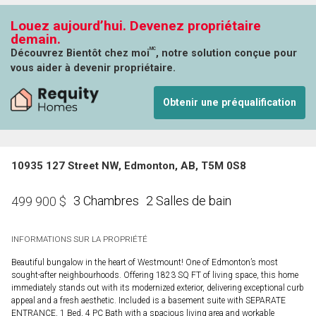
Louez aujourd’hui. Devenez propriétaire
demain.
MC
Découvrez Bientôt chez moi
, notre solution conçue pour
vous aider à devenir propriétaire.
Obtenir une préqualification
10935 127 Street NW, Edmonton, AB, T5M 0S8
3 Chambres
2 Salles de bain
499 900
$
INFORMATIONS SUR LA PROPRIÉTÉ
Beautiful bungalow in the heart of Westmount! One of Edmonton’s most
sought-after neighbourhoods. Offering 1823 SQ FT of living space, this home
immediately stands out with its modernized exterior, delivering exceptional curb
appeal and a fresh aesthetic. Included is a basement suite with SEPARATE
ENTRANCE, 1 Bed, 4 PC Bath with a spacious living area and workable