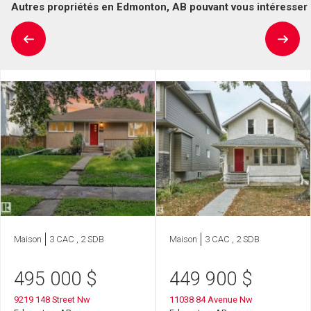
Autres propriétés en Edmonton, AB pouvant vous intéresser
Maison
3 CAC , 2 SDB
Maison
3 CAC , 2 SDB
495 000
$
449 900
$
9219 148 Street Nw
11038 84 Avenue Nw