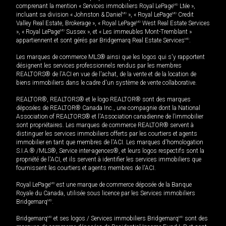
comprenant la mention « Services immobiliers Royal LePage
MD
Ltée »,
incluant sa division « Johnston & Daniel
MD
», « Royal LePage
MD
Credit
Valley Real Estate, Brokerage », « Royal LePage
MD
West Real Estate Services
», « Royal LePage
MD
Sussex », et « Les immeubles Mont-Tremblant »
appartiennent et sont gérés par Bridgemarq Real Estate Services
MD
.
Les marques de commerce MLS® ainsi que les logos qui s'y rapportent
désignent les services professionnels rendus par les membres
REALTORS® de l'ACI en vue de l'achat, de la vente et de la location de
biens immobiliers dans le cadre d'un système de vente collaborative.
REALTOR®, REALTORS® et le logo REALTOR® sont des marques
déposées de REALTOR® Canada Inc., une compagnie dont la National
Association of REALTORS® et l'Association canadienne de l’immobilier
sont propriétaires. Les marques de commerce REALTOR® servent à
distinguer les services immobiliers offerts par les courtiers et agents
immobilier en tant que membres de l'ACI. Les marques d'homologation
S.I.A.® /MLS®, Service inter-agences®, et leurs logos respectifs sont la
propriété de l'ACI, et ils servent à identifier les services immobiliers que
fournissent les courtiers et agents membres de l'ACI.
Royal LePage
MD
est une marque de commerce déposée de la Banque
Royale du Canada, utilisée sous licence par les Services immobiliers
Bridgemarq
MD
.
Bridgemarq
MD
et ses logos / Services immobiliers Bridgemarq
MD
sont des