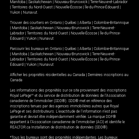
Manitoba
|
Saskatchewan
|
Nouveau-Brunswick
|
Terre-Neuve-et-Labrador
|
Territoires du Nord-Ouest
|
Nouvelle-Écosse
|
Île-du-Prince-Édouard
|
Yukon
|
Nunavut
.
Trouver des courtiers en
Ontario
|
Québec
|
Alberta
|
Colombie-Britannique
|
Manitoba
|
Saskatchewan
|
Nouveau-Brunswick
|
Terre-Neuve-et-
Labrador
|
Territoires du Nord-Ouest
|
Nouvelle-Écosse
|
Île-du-Prince-
Édouard
|
Yukon
|
Nunavut
Parcourir les bureaux en
Ontario
|
Québec
|
Alberta
|
Colombie-Britannique
|
Manitoba
|
Saskatchewan
|
Nouveau-Brunswick
|
Terre-Neuve-et-
Labrador
|
Territoires du Nord-Ouest
|
Nouvelle-Écosse
|
Île-du-Prince-
Édouard
|
Yukon
|
Nunavut
Afficher les propriétés résidentielles au Canada
|
Dernières inscriptions au
Canada
Les informations des propriétés sur ce site proviennent des inscriptions
Royal LePage
MD
et du service de distribution de données de l'Association
canadienne de l’immobilier (SDD®). SDD® met en référence des
inscriptions tenues par des agences immobilières autres que Royal
LePage et ses distributeurs. L'exactitude de l'information n'est pas
garantie et devrait être indépendamment vérifiée. La marque DDF®
appartient à l'Association canadienne de l’immobilier (ACI) et identifie le
REALTOR.ca Installation de distribution de données (SDD®).
*Tous les bureaux sont des propriétés indépendantes. Les bureaux