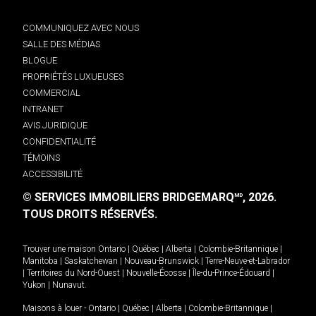
COMMUNIQUEZ AVEC NOUS
SALLE DES MÉDIAS
BLOGUE
PROPRIÉTÉS LUXUEUSES
COMMERCIAL
INTRANET
AVIS JURIDIQUE
CONFIDENTIALITÉ
TÉMOINS
ACCESSIBILITÉ
© SERVICES IMMOBILIERS BRIDGEMARQ
, 2026.
MD
TOUS DROITS RÉSERVÉS.
Trouver une maison
Ontario
|
Québec
|
Alberta
|
Colombie-Britannique
|
Manitoba
|
Saskatchewan
|
Nouveau-Brunswick
|
Terre-Neuve-et-Labrador
|
Territoires du Nord-Ouest
|
Nouvelle-Écosse
|
Île-du-Prince-Édouard
|
Yukon
|
Nunavut
.
Maisons à louer -
Ontario
|
Québec
|
Alberta
|
Colombie-Britannique
|