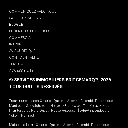
COMMUNIQUEZ AVEC NOUS
SALLE DES MÉDIAS
BLOGUE
PROPRIÉTÉS LUXUEUSES
COMMERCIAL
INTRANET
AVIS JURIDIQUE
CONFIDENTIALITÉ
TÉMOINS
ACCESSIBILITÉ
© SERVICES IMMOBILIERS BRIDGEMARQ
, 2026.
MD
TOUS DROITS RÉSERVÉS.
Trouver une maison
Ontario
|
Québec
|
Alberta
|
Colombie-Britannique
|
Manitoba
|
Saskatchewan
|
Nouveau-Brunswick
|
Terre-Neuve-et-Labrador
|
Territoires du Nord-Ouest
|
Nouvelle-Écosse
|
Île-du-Prince-Édouard
|
Yukon
|
Nunavut
.
Maisons à louer -
Ontario
|
Québec
|
Alberta
|
Colombie-Britannique
|