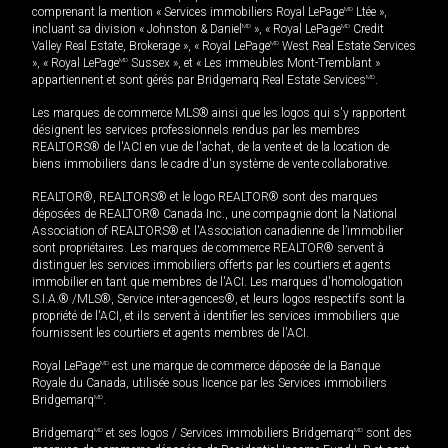
comprenant la mention « Services immobiliers Royal LePage
MD
Ltée »,
incluant sa division « Johnston & Daniel
MD
», « Royal LePage
MD
Credit
Valley Real Estate, Brokerage », « Royal LePage
MD
West Real Estate Services
», « Royal LePage
MD
Sussex », et « Les immeubles Mont-Tremblant »
appartiennent et sont gérés par Bridgemarq Real Estate Services
MD
.
Les marques de commerce MLS® ainsi que les logos qui s'y rapportent
désignent les services professionnels rendus par les membres
REALTORS® de l'ACI en vue de l'achat, de la vente et de la location de
biens immobiliers dans le cadre d'un système de vente collaborative.
REALTOR®, REALTORS® et le logo REALTOR® sont des marques
déposées de REALTOR® Canada Inc., une compagnie dont la National
Association of REALTORS® et l'Association canadienne de l’immobilier
sont propriétaires. Les marques de commerce REALTOR® servent à
distinguer les services immobiliers offerts par les courtiers et agents
immobilier en tant que membres de l'ACI. Les marques d'homologation
S.I.A.® /MLS®, Service inter-agences®, et leurs logos respectifs sont la
propriété de l'ACI, et ils servent à identifier les services immobiliers que
fournissent les courtiers et agents membres de l'ACI.
Royal LePage
MD
est une marque de commerce déposée de la Banque
Royale du Canada, utilisée sous licence par les Services immobiliers
Bridgemarq
MD
.
Bridgemarq
MD
et ses logos / Services immobiliers Bridgemarq
MD
sont des