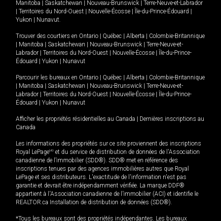
Manitoba
|
Saskatchewan
|
Nouveau-Brunswick
|
Terre-Neuve-et-Labrador
|
Territoires du Nord-Ouest
|
Nouvelle-Écosse
|
Île-du-Prince-Édouard
|
Yukon
|
Nunavut
.
Trouver des courtiers en
Ontario
|
Québec
|
Alberta
|
Colombie-Britannique
|
Manitoba
|
Saskatchewan
|
Nouveau-Brunswick
|
Terre-Neuve-et-
Labrador
|
Territoires du Nord-Ouest
|
Nouvelle-Écosse
|
Île-du-Prince-
Édouard
|
Yukon
|
Nunavut
Parcourir les bureaux en
Ontario
|
Québec
|
Alberta
|
Colombie-Britannique
|
Manitoba
|
Saskatchewan
|
Nouveau-Brunswick
|
Terre-Neuve-et-
Labrador
|
Territoires du Nord-Ouest
|
Nouvelle-Écosse
|
Île-du-Prince-
Édouard
|
Yukon
|
Nunavut
Afficher les propriétés résidentielles au Canada
|
Dernières inscriptions au
Canada
Les informations des propriétés sur ce site proviennent des inscriptions
Royal LePage
MD
et du service de distribution de données de l'Association
canadienne de l’immobilier (SDD®). SDD® met en référence des
inscriptions tenues par des agences immobilières autres que Royal
LePage et ses distributeurs. L'exactitude de l'information n'est pas
garantie et devrait être indépendamment vérifiée. La marque DDF®
appartient à l'Association canadienne de l’immobilier (ACI) et identifie le
REALTOR.ca Installation de distribution de données (SDD®).
*Tous les bureaux sont des propriétés indépendantes. Les bureaux