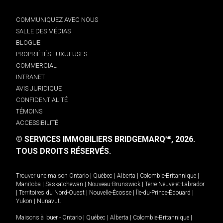
COMMUNIQUEZ AVEC NOUS
SALLE DES MÉDIAS
BLOGUE
PROPRIÉTÉS LUXUEUSES
COMMERCIAL
INTRANET
AVIS JURIDIQUE
CONFIDENTIALITÉ
TÉMOINS
ACCESSIBILITÉ
© SERVICES IMMOBILIERS BRIDGEMARQ
, 2026.
MD
TOUS DROITS RÉSERVÉS.
Trouver une maison
Ontario
|
Québec
|
Alberta
|
Colombie-Britannique
|
Manitoba
|
Saskatchewan
|
Nouveau-Brunswick
|
Terre-Neuve-et-Labrador
|
Territoires du Nord-Ouest
|
Nouvelle-Écosse
|
Île-du-Prince-Édouard
|
Yukon
|
Nunavut
.
Maisons à louer -
Ontario
|
Québec
|
Alberta
|
Colombie-Britannique
|