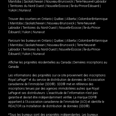
Manitoba
|
Saskatchewan
|
Nouveau-Brunswick
|
Terre-Neuve-et-Labrador
|
Territoires du Nord-Ouest
|
Nouvelle-Écosse
|
Île-du-Prince-Édouard
|
Yukon
|
Nunavut
.
Trouver des courtiers en
Ontario
|
Québec
|
Alberta
|
Colombie-Britannique
|
Manitoba
|
Saskatchewan
|
Nouveau-Brunswick
|
Terre-Neuve-et-
Labrador
|
Territoires du Nord-Ouest
|
Nouvelle-Écosse
|
Île-du-Prince-
Édouard
|
Yukon
|
Nunavut
Parcourir les bureaux en
Ontario
|
Québec
|
Alberta
|
Colombie-Britannique
|
Manitoba
|
Saskatchewan
|
Nouveau-Brunswick
|
Terre-Neuve-et-
Labrador
|
Territoires du Nord-Ouest
|
Nouvelle-Écosse
|
Île-du-Prince-
Édouard
|
Yukon
|
Nunavut
Afficher les propriétés résidentielles au Canada
|
Dernières inscriptions au
Canada
Les informations des propriétés sur ce site proviennent des inscriptions
Royal LePage
MD
et du service de distribution de données de l'Association
canadienne de l’immobilier (SDD®). SDD® met en référence des
inscriptions tenues par des agences immobilières autres que Royal
LePage et ses distributeurs. L'exactitude de l'information n'est pas
garantie et devrait être indépendamment vérifiée. La marque DDF®
appartient à l'Association canadienne de l’immobilier (ACI) et identifie le
REALTOR.ca Installation de distribution de données (SDD®).
*Tous les bureaux sont des propriétés indépendantes. Les bureaux