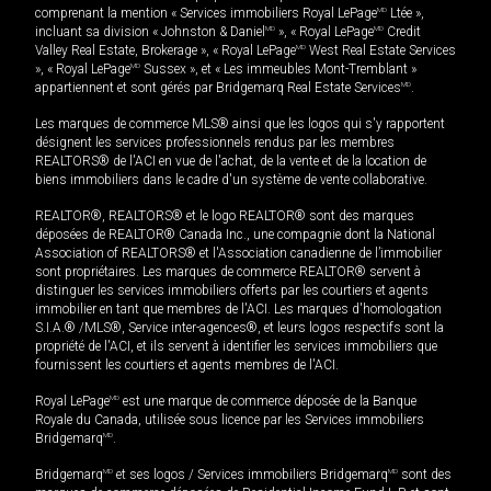
comprenant la mention « Services immobiliers Royal LePage
MD
Ltée »,
incluant sa division « Johnston & Daniel
MD
», « Royal LePage
MD
Credit
Valley Real Estate, Brokerage », « Royal LePage
MD
West Real Estate Services
», « Royal LePage
MD
Sussex », et « Les immeubles Mont-Tremblant »
appartiennent et sont gérés par Bridgemarq Real Estate Services
MD
.
Les marques de commerce MLS® ainsi que les logos qui s'y rapportent
désignent les services professionnels rendus par les membres
REALTORS® de l'ACI en vue de l'achat, de la vente et de la location de
biens immobiliers dans le cadre d'un système de vente collaborative.
REALTOR®, REALTORS® et le logo REALTOR® sont des marques
déposées de REALTOR® Canada Inc., une compagnie dont la National
Association of REALTORS® et l'Association canadienne de l’immobilier
sont propriétaires. Les marques de commerce REALTOR® servent à
distinguer les services immobiliers offerts par les courtiers et agents
immobilier en tant que membres de l'ACI. Les marques d'homologation
S.I.A.® /MLS®, Service inter-agences®, et leurs logos respectifs sont la
propriété de l'ACI, et ils servent à identifier les services immobiliers que
fournissent les courtiers et agents membres de l'ACI.
Royal LePage
MD
est une marque de commerce déposée de la Banque
Royale du Canada, utilisée sous licence par les Services immobiliers
Bridgemarq
MD
.
Bridgemarq
MD
et ses logos / Services immobiliers Bridgemarq
MD
sont des