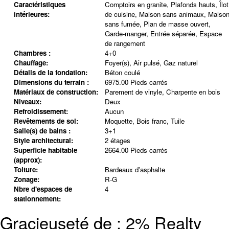
Caractéristiques
Comptoirs en granite, Plafonds hauts, Îlot
intérieures:
de cuisine, Maison sans animaux, Maiso
sans fumée, Plan de masse ouvert,
Garde-manger, Entrée séparée, Espace
de rangement
Chambres :
4+0
Chauffage:
Foyer(s), Air pulsé, Gaz naturel
Détails de la fondation:
Béton coulé
Dimensions du terrain :
6975.00 Pieds carrés
Matériaux de construction:
Parement de vinyle, Charpente en bois
Niveaux:
Deux
Refroidissement:
Aucun
Revêtements de sol:
Moquette, Bois franc, Tuile
Salle(s) de bains :
3+1
Style architectural:
2 étages
Superficie habitable
2664.00 Pieds carrés
(approx):
Toiture:
Bardeaux d'asphalte
Zonage:
R-G
Nbre d'espaces de
4
stationnement:
Gracieuseté de : 2% Realty