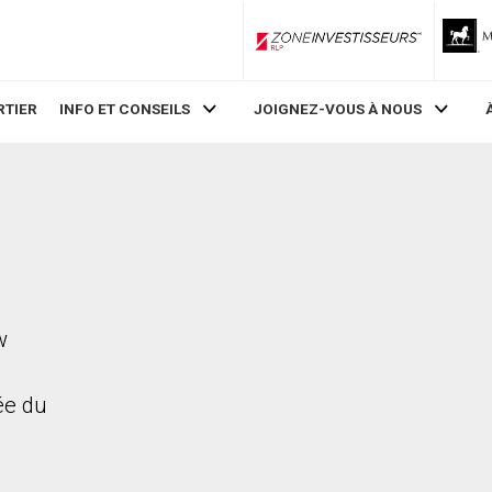
ZoneInvestisseurs RLP
RTIER
INFO ET CONSEILS
JOIGNEZ-VOUS À NOUS
w
rée du