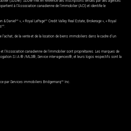
mobilier (SDD®). SDD® met en référence des inscriptions tenues par des agences
rtient à l'Association canadienne de l’immobilier (ACI) et identifie le
on & Daniel
MD
», « Royal LePage
MD
Credit Valley Real Estate, Brokerage », « Royal
es
MD
.
chat, de la vente et de la location de biens immobiliers dans le cadre d'un
Association canadienne de l’immobilier sont propriétaires. Les marques de
ation S.I.A.® /MLS®, Service inter-agences®, et leurs logos respectifs sont la
nce par Services immobiliers Bridgemarq
MD
Inc.