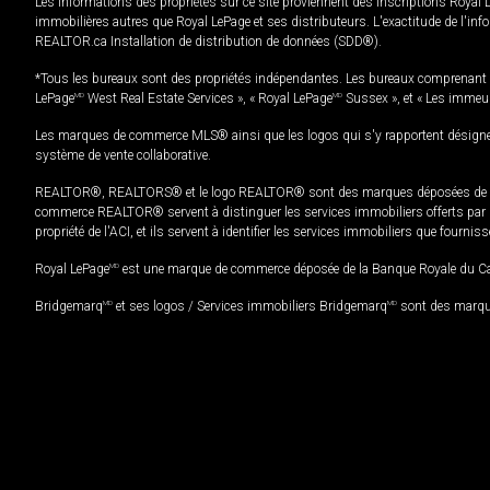
Les informations des propriétés sur ce site proviennent des inscriptions Royal 
immobilières autres que Royal LePage et ses distributeurs. L'exactitude de l'info
REALTOR.ca Installation de distribution de données (SDD®).
*Tous les bureaux sont des propriétés indépendantes. Les bureaux comprenant 
LePage
MD
West Real Estate Services », « Royal LePage
MD
Sussex », et « Les immeu
Les marques de commerce MLS® ainsi que les logos qui s'y rapportent désignent
système de vente collaborative.
REALTOR®, REALTORS® et le logo REALTOR® sont des marques déposées de REAL
commerce REALTOR® servent à distinguer les services immobiliers offerts par le
propriété de l'ACI, et ils servent à identifier les services immobiliers que fourni
Royal LePage
MD
est une marque de commerce déposée de la Banque Royale du Cana
Bridgemarq
MD
et ses logos / Services immobiliers Bridgemarq
MD
sont des marque