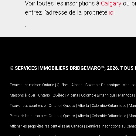
Voir toutes les inscriptions à
Calgary
ou b
entrez l'adresse de la propriété
ici
.
© SERVICES IMMOBILIERS BRIDGEMARQ
, 2026.
TOUS D
MD
Trouver une maison
Ontario
|
Québec
|
Alberta
|
Colombie-Britannique
|
Manitob
Maisons à louer -
Ontario
|
Québec
|
Alberta
|
Colombie-Britannique
|
Manitoba
|
Trouver des courtiers en
Ontario
|
Québec
|
Alberta
|
Colombie-Britannique
|
Man
Parcourir les bureaux en
Ontario
|
Québec
|
Alberta
|
Colombie-Britannique
|
Man
Afficher les propriétés résidentielles au Canada
|
Dernières inscriptions au Cana