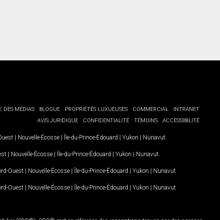
E DES MÉDIAS
BLOGUE
PROPRIÉTÉS LUXUEUSES
COMMERCIAL
INTRANET
AVIS JURIDIQUE
CONFIDENTIALITÉ
TÉMOINS
ACCESSIBILITÉ
-Ouest
|
Nouvelle-Écosse
|
Île-du-Prince-Édouard
|
Yukon
|
Nunavut
.
est
|
Nouvelle-Écosse
|
Île-du-Prince-Édouard
|
Yukon
|
Nunavut
.
Nord-Ouest
|
Nouvelle-Écosse
|
Île-du-Prince-Édouard
|
Yukon
|
Nunavut
Nord-Ouest
|
Nouvelle-Écosse
|
Île-du-Prince-Édouard
|
Yukon
|
Nunavut