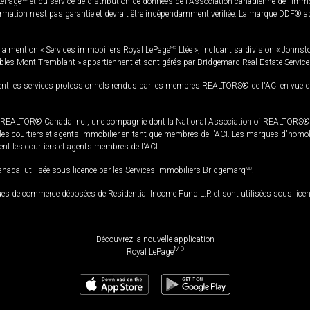
LePage
et du service de distribution de données de l'Association canadienne de l’im
rmation n'est pas garantie et devrait être indépendamment vérifiée. La marque DDF® appa
la mention « Services immobiliers Royal LePage
MD
Ltée », incluant sa division « Johnst
bles Mont-Tremblant » appartiennent et sont gérés par Bridgemarq Real Estate Servic
 les services professionnels rendus par les membres REALTORS® de l'ACI en vue de l'a
TOR® Canada Inc., une compagnie dont la National Association of REALTORS® et l'
s courtiers et agents immobilier en tant que membres de l'ACI. Les marques d'homolog
ssent les courtiers et agents membres de l'ACI.
da, utilisée sous licence par les Services immobiliers Bridgemarq
MD
.
s de commerce déposées de Residential Income Fund L.P. et sont utilisées sous lice
Découvrez la nouvelle application
MD
Royal LePage