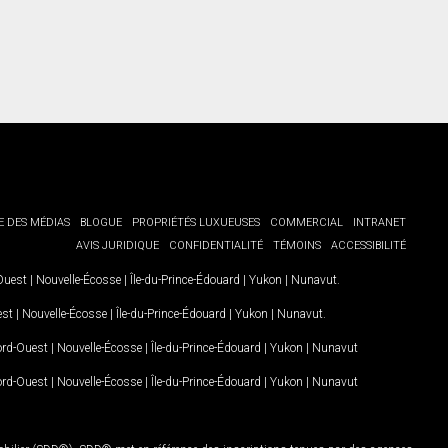
E DES MÉDIAS
BLOGUE
PROPRIÉTÉS LUXUEUSES
COMMERCIAL
INTRANET
AVIS JURIDIQUE
CONFIDENTIALITÉ
TÉMOINS
ACCESSIBILITÉ
-Ouest
|
Nouvelle-Écosse
|
Île-du-Prince-Édouard
|
Yukon
|
Nunavut
.
est
|
Nouvelle-Écosse
|
Île-du-Prince-Édouard
|
Yukon
|
Nunavut
.
Nord-Ouest
|
Nouvelle-Écosse
|
Île-du-Prince-Édouard
|
Yukon
|
Nunavut
Nord-Ouest
|
Nouvelle-Écosse
|
Île-du-Prince-Édouard
|
Yukon
|
Nunavut