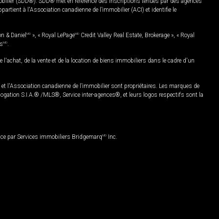
mobilier (SDD®). SDD® met en référence des inscriptions tenues par des agences
rtient à l'Association canadienne de l’immobilier (ACI) et identifie le
on & Daniel
MD
», « Royal LePage
MD
Credit Valley Real Estate, Brokerage », « Royal
es
MD
.
chat, de la vente et de la location de biens immobiliers dans le cadre d'un
Association canadienne de l’immobilier sont propriétaires. Les marques de
ation S.I.A.® /MLS®, Service inter-agences®, et leurs logos respectifs sont la
nce par Services immobiliers Bridgemarq
MD
Inc.