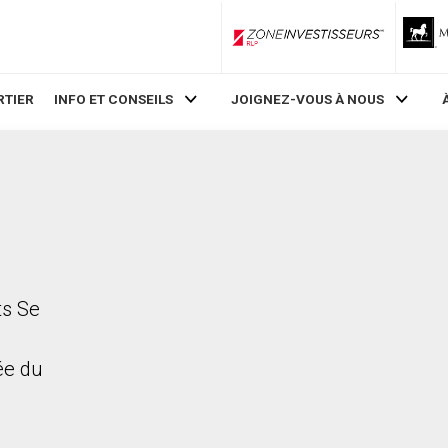
ZoneInvestisseurs RLP
RTIER
INFO ET CONSEILS
JOIGNEZ-VOUS À NOUS
ts Se
rée du