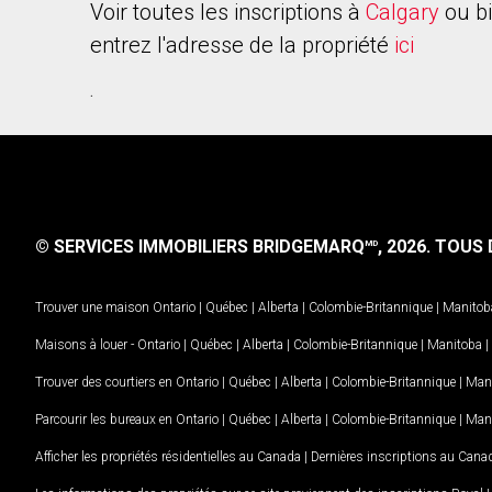
Voir toutes les inscriptions à
Calgary
ou b
entrez l'adresse de la propriété
ici
.
© SERVICES IMMOBILIERS BRIDGEMARQ
, 2026.
TOUS D
MD
Trouver une maison
Ontario
|
Québec
|
Alberta
|
Colombie-Britannique
|
Manitob
Maisons à louer -
Ontario
|
Québec
|
Alberta
|
Colombie-Britannique
|
Manitoba
|
Trouver des courtiers en
Ontario
|
Québec
|
Alberta
|
Colombie-Britannique
|
Man
Parcourir les bureaux en
Ontario
|
Québec
|
Alberta
|
Colombie-Britannique
|
Man
Afficher les propriétés résidentielles au Canada
|
Dernières inscriptions au Cana