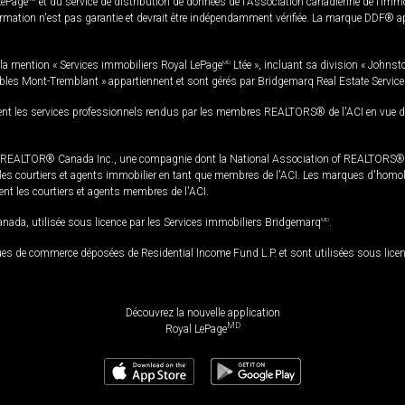
LePage
et du service de distribution de données de l'Association canadienne de l’im
rmation n'est pas garantie et devrait être indépendamment vérifiée. La marque DDF® appa
la mention « Services immobiliers Royal LePage
MD
Ltée », incluant sa division « Johnst
bles Mont-Tremblant » appartiennent et sont gérés par Bridgemarq Real Estate Servic
 les services professionnels rendus par les membres REALTORS® de l'ACI en vue de l'a
TOR® Canada Inc., une compagnie dont la National Association of REALTORS® et l'
s courtiers et agents immobilier en tant que membres de l'ACI. Les marques d'homolog
ssent les courtiers et agents membres de l'ACI.
da, utilisée sous licence par les Services immobiliers Bridgemarq
MD
.
s de commerce déposées de Residential Income Fund L.P. et sont utilisées sous lice
Découvrez la nouvelle application
MD
Royal LePage