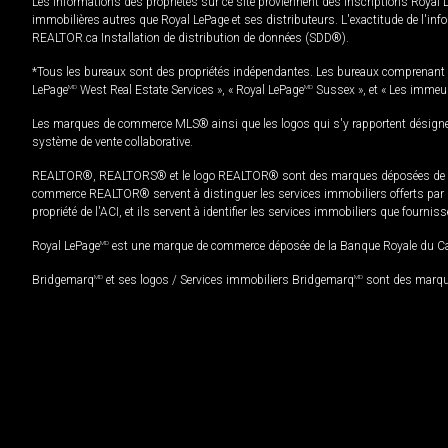
Les informations des propriétés sur ce site proviennent des inscriptions Royal 
immobilières autres que Royal LePage et ses distributeurs. L'exactitude de l'info
REALTOR.ca Installation de distribution de données (SDD®).
*Tous les bureaux sont des propriétés indépendantes. Les bureaux comprenant 
LePage
MD
West Real Estate Services », « Royal LePage
MD
Sussex », et « Les immeu
Les marques de commerce MLS® ainsi que les logos qui s'y rapportent désignent
système de vente collaborative.
REALTOR®, REALTORS® et le logo REALTOR® sont des marques déposées de REAL
commerce REALTOR® servent à distinguer les services immobiliers offerts par le
propriété de l'ACI, et ils servent à identifier les services immobiliers que fourni
Royal LePage
MD
est une marque de commerce déposée de la Banque Royale du Cana
Bridgemarq
MD
et ses logos / Services immobiliers Bridgemarq
MD
sont des marque