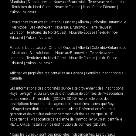
Manitoba
|
Saskatchewan
|
Nouveau-Brunswick
|
Terre-Neuve-et-Labrador
|
Territoires du Nord-Ouest
|
Nouvelle-Écosse
|
Île-du-Prince-Édouard
|
Yukon
|
Nunavut
.
Trouver des courtiers en
Ontario
|
Québec
|
Alberta
|
Colombie-Britannique
|
Manitoba
|
Saskatchewan
|
Nouveau-Brunswick
|
Terre-Neuve-et-
Labrador
|
Territoires du Nord-Ouest
|
Nouvelle-Écosse
|
Île-du-Prince-
Édouard
|
Yukon
|
Nunavut
Parcourir les bureaux en
Ontario
|
Québec
|
Alberta
|
Colombie-Britannique
|
Manitoba
|
Saskatchewan
|
Nouveau-Brunswick
|
Terre-Neuve-et-
Labrador
|
Territoires du Nord-Ouest
|
Nouvelle-Écosse
|
Île-du-Prince-
Édouard
|
Yukon
|
Nunavut
Afficher les propriétés résidentielles au Canada
|
Dernières inscriptions au
Canada
Les informations des propriétés sur ce site proviennent des inscriptions
Royal LePage
MD
et du service de distribution de données de l'Association
canadienne de l’immobilier (SDD®). SDD® met en référence des
inscriptions tenues par des agences immobilières autres que Royal
LePage et ses distributeurs. L'exactitude de l'information n'est pas
garantie et devrait être indépendamment vérifiée. La marque DDF®
appartient à l'Association canadienne de l’immobilier (ACI) et identifie le
REALTOR.ca Installation de distribution de données (SDD®).
*Tous les bureaux sont des propriétés indépendantes. Les bureaux