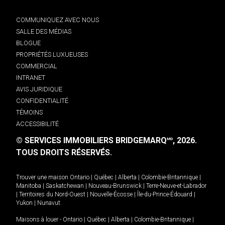
COMMUNIQUEZ AVEC NOUS
SALLE DES MÉDIAS
BLOGUE
PROPRIÉTÉS LUXUEUSES
COMMERCIAL
INTRANET
AVIS JURIDIQUE
CONFIDENTIALITÉ
TÉMOINS
ACCESSIBILITÉ
© SERVICES IMMOBILIERS BRIDGEMARQ
, 2026.
MD
TOUS DROITS RÉSERVÉS.
Trouver une maison
Ontario
|
Québec
|
Alberta
|
Colombie-Britannique
|
Manitoba
|
Saskatchewan
|
Nouveau-Brunswick
|
Terre-Neuve-et-Labrador
|
Territoires du Nord-Ouest
|
Nouvelle-Écosse
|
Île-du-Prince-Édouard
|
Yukon
|
Nunavut
.
Maisons à louer -
Ontario
|
Québec
|
Alberta
|
Colombie-Britannique
|