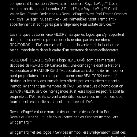
comprenant la mention « Services immobiliers Royal LePage
MD
Ltée »,
incluant sa division « Johnston & Daniel
MD
», « Royal LePage
MD
Credit
Valley Real Estate, Brokerage », « Royal LePage
MD
West Real Estate Services
», « Royal LePage
MD
Sussex », et « Les immeubles Mont-Tremblant »
appartiennent et sont gérés par Bridgemarq Real Estate Services
MD
.
Les marques de commerce MLS® ainsi que les logos qui s'y rapportent
désignent les services professionnels rendus par les membres
REALTORS® de l'ACI en vue de l'achat, de la vente et de la location de
biens immobiliers dans le cadre d'un système de vente collaborative.
REALTOR®, REALTORS® et le logo REALTOR® sont des marques
déposées de REALTOR® Canada Inc., une compagnie dont la National
Association of REALTORS® et l'Association canadienne de l’immobilier
sont propriétaires. Les marques de commerce REALTOR® servent à
distinguer les services immobiliers offerts par les courtiers et agents
immobilier en tant que membres de l'ACI. Les marques d'homologation
S.I.A.® /MLS®, Service inter-agences®, et leurs logos respectifs sont la
propriété de l'ACI, et ils servent à identifier les services immobiliers que
fournissent les courtiers et agents membres de l'ACI.
Royal LePage
MD
est une marque de commerce déposée de la Banque
Royale du Canada, utilisée sous licence par les Services immobiliers
Bridgemarq
MD
.
Bridgemarq
MD
et ses logos / Services immobiliers Bridgemarq
MD
sont des