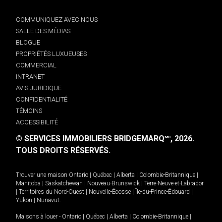
COMMUNIQUEZ AVEC NOUS
SALLE DES MÉDIAS
BLOGUE
PROPRIÉTÉS LUXUEUSES
COMMERCIAL
INTRANET
AVIS JURIDIQUE
CONFIDENTIALITÉ
TÉMOINS
ACCESSIBILITÉ
© SERVICES IMMOBILIERS BRIDGEMARQ
, 2026.
MD
TOUS DROITS RÉSERVÉS.
Trouver une maison
Ontario
|
Québec
|
Alberta
|
Colombie-Britannique
|
Manitoba
|
Saskatchewan
|
Nouveau-Brunswick
|
Terre-Neuve-et-Labrador
|
Territoires du Nord-Ouest
|
Nouvelle-Écosse
|
Île-du-Prince-Édouard
|
Yukon
|
Nunavut
.
Maisons à louer -
Ontario
|
Québec
|
Alberta
|
Colombie-Britannique
|