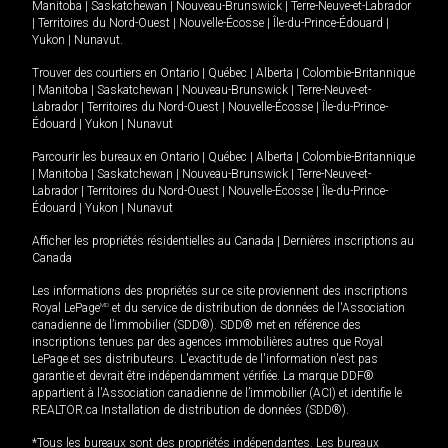
Manitoba
|
Saskatchewan
|
Nouveau-Brunswick
|
Terre-Neuve-et-Labrador
|
Territoires du Nord-Ouest
|
Nouvelle-Écosse
|
Île-du-Prince-Édouard
|
Yukon
|
Nunavut
.
Trouver des courtiers en
Ontario
|
Québec
|
Alberta
|
Colombie-Britannique
|
Manitoba
|
Saskatchewan
|
Nouveau-Brunswick
|
Terre-Neuve-et-
Labrador
|
Territoires du Nord-Ouest
|
Nouvelle-Écosse
|
Île-du-Prince-
Édouard
|
Yukon
|
Nunavut
Parcourir les bureaux en
Ontario
|
Québec
|
Alberta
|
Colombie-Britannique
|
Manitoba
|
Saskatchewan
|
Nouveau-Brunswick
|
Terre-Neuve-et-
Labrador
|
Territoires du Nord-Ouest
|
Nouvelle-Écosse
|
Île-du-Prince-
Édouard
|
Yukon
|
Nunavut
Afficher les propriétés résidentielles au Canada
|
Dernières inscriptions au
Canada
Les informations des propriétés sur ce site proviennent des inscriptions
Royal LePage
MD
et du service de distribution de données de l'Association
canadienne de l’immobilier (SDD®). SDD® met en référence des
inscriptions tenues par des agences immobilières autres que Royal
LePage et ses distributeurs. L'exactitude de l'information n'est pas
garantie et devrait être indépendamment vérifiée. La marque DDF®
appartient à l'Association canadienne de l’immobilier (ACI) et identifie le
REALTOR.ca Installation de distribution de données (SDD®).
*Tous les bureaux sont des propriétés indépendantes. Les bureaux