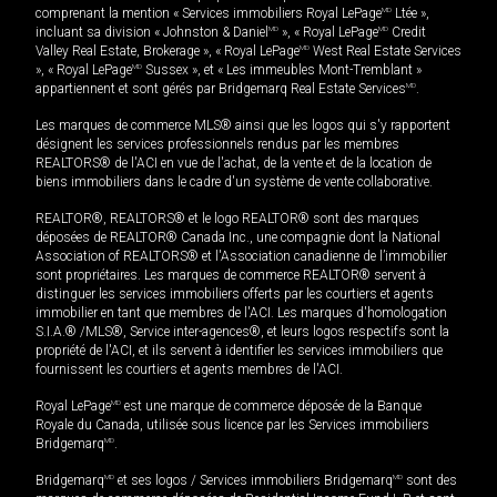
comprenant la mention « Services immobiliers Royal LePage
MD
Ltée »,
incluant sa division « Johnston & Daniel
MD
», « Royal LePage
MD
Credit
Valley Real Estate, Brokerage », « Royal LePage
MD
West Real Estate Services
», « Royal LePage
MD
Sussex », et « Les immeubles Mont-Tremblant »
appartiennent et sont gérés par Bridgemarq Real Estate Services
MD
.
Les marques de commerce MLS® ainsi que les logos qui s'y rapportent
désignent les services professionnels rendus par les membres
REALTORS® de l'ACI en vue de l'achat, de la vente et de la location de
biens immobiliers dans le cadre d'un système de vente collaborative.
REALTOR®, REALTORS® et le logo REALTOR® sont des marques
déposées de REALTOR® Canada Inc., une compagnie dont la National
Association of REALTORS® et l'Association canadienne de l’immobilier
sont propriétaires. Les marques de commerce REALTOR® servent à
distinguer les services immobiliers offerts par les courtiers et agents
immobilier en tant que membres de l'ACI. Les marques d'homologation
S.I.A.® /MLS®, Service inter-agences®, et leurs logos respectifs sont la
propriété de l'ACI, et ils servent à identifier les services immobiliers que
fournissent les courtiers et agents membres de l'ACI.
Royal LePage
MD
est une marque de commerce déposée de la Banque
Royale du Canada, utilisée sous licence par les Services immobiliers
Bridgemarq
MD
.
Bridgemarq
MD
et ses logos / Services immobiliers Bridgemarq
MD
sont des