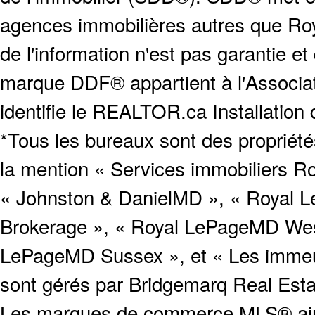
agences immobilières autres que Roya
de l'information n'est pas garantie e
marque DDF® appartient à l'Associat
identifie le REALTOR.ca Installation
*Tous les bureaux sont des proprié
la mention « Services immobiliers Ro
« Johnston & DanielMD », « Royal L
Brokerage », « Royal LePageMD West
LePageMD Sussex », et « Les immeub
sont gérés par Bridgemarq Real Est
Les marques de commerce MLS® ainsi